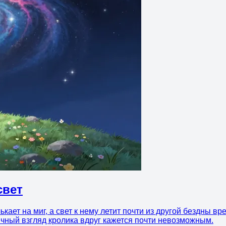
свет
кает на миг, а свет к нему летит почти из другой бездны в
бычный взгляд кролика вдруг кажется почти невозможным.