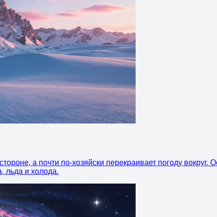
стороне, а почти по-хозяйски перекраивает погоду вокруг. 
, льда и холода.