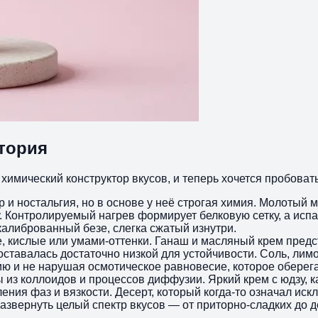
тория
й химический конструктор вкусов, и теперь хочется пробова
 и ностальгия, но в основе у неё строгая химия. Молотый 
у. Контролируемый нагрев формирует белковую сетку, а исп
алиброванный безе, слегка сжатый изнутри.
, кислые или умами‑оттенки. Ганаш и масляный крем предс
ставалась достаточно низкой для устойчивости. Соль, лимо
ию и не нарушая осмотическое равновесие, которое оберег
 из коллоидов и процессов диффузии. Яркий крем с юдзу, 
ия фаз и вязкости. Десерт, который когда‑то означал иск
азвернуть целый спектр вкусов — от приторно‑сладких до д