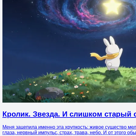
Кролик. Звезда. И слишком старый 
Меня зацепила именно эта хрупкость: живое существо мель
глаза, нервный импульс, страх, трава, небо. И от этого о