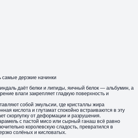
ть самые дерзкие начинки
миндаль даёт белки и липиды, яичный белок — альбумин, а
арение влаги закрепляет гладкую поверхность и
тавляют собой эмульсии, где кристаллы жира
нная кислота и глутамат спокойно встраиваются в эту
ает скорлупку от деформации и разрушения.
карамель с пастой мисо или сырный ганаш всё равно
лючительно королевскую сладость, превратился в
ерзко солёных и кисловатых.