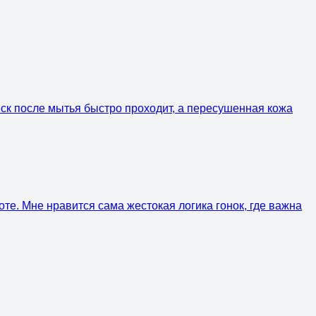
еск после мытья быстро проходит, а пересушенная кожа
те. Мне нравится сама жестокая логика гонок, где важна