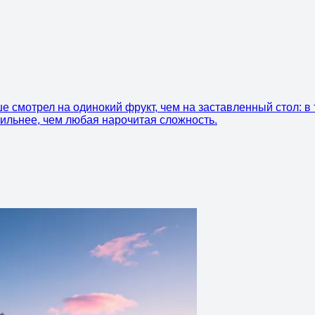
е смотрел на одинокий фрукт, чем на заставленный стол: в
 сильнее, чем любая нарочитая сложность.