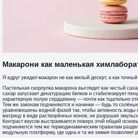
Макарони как маленькая химлабора
Я вдруг увидел макарон не как милый десерт, а как точны
Пастельная скорлупка макарона выглядит как чистый сахар
сахар запускает денатурацию белков и стабилизирует пен
характерную полую сердцевину — почти как тщательно отк
Тем же законам подчиняются и начинки — будь то солёные
уравновешены водной фазой так, чтобы активность воды о
матрицу в виде растворённых ионов, не разрушая эмульс
Контраст вкусов выстраивается поверх этой общей основы
подчиняются тем же термодинамическим правилам разделен
модульную платформу, где одна и та же химия позволяет р