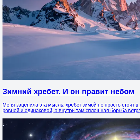
Зимний хребет. И он правит небом
Меня зацепила эта мысль: хребет зимой не просто стоит в 
ровной и одинаковой, а внутри там сплошная борьба ветра