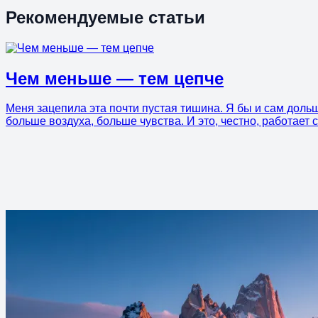
Рекомендуемые статьи
Чем меньше — тем цепче
Меня зацепила эта почти пустая тишина. Я бы и сам дольш
больше воздуха, больше чувства. И это, честно, работает