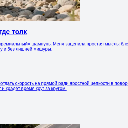
где толк
 «премиальный» шампунь. Меня зацепила простая мысль: бл
му и без лишней мишуры.
отдать скорость на прямой ради яростной цепкости в поворо
 и крадёт время круг за кругом.