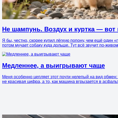
Не шампунь. Воздух и куртка — вот 
Я бы, честно, скорее купил лёгкую попону, чем ещё один
потом мучает собаку куда дольше. Тут всё звучит по-живо
Медленнее, а выигрывают чаще
Меня особенно цепляет этот почти нелепый на вид обмен: 
не красивая цифра, а то, как машина вгрызается в асфальт