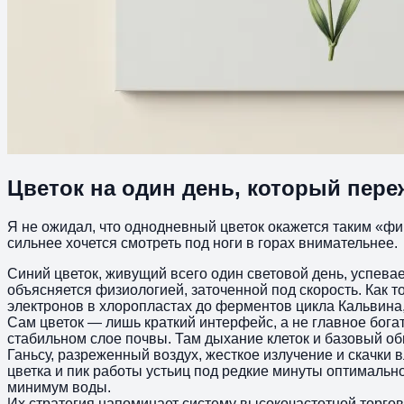
Цветок на один день, который пере
Я не ожидал, что однодневный цветок окажется таким «фи
сильнее хочется смотреть под ноги в горах внимательнее.
Синий цветок, живущий всего один световой день, успевае
объясняется физиологией, заточенной под скорость. Как 
электронов в хлоропластах до ферментов цикла Кальвина, 
Сам цветок — лишь краткий интерфейс, а не главное бог
стабильном слое почвы. Там дыхание клеток и базовый об
Ганьсу, разреженный воздух, жесткое излучение и скачки 
цветка и пик работы устьиц под редкие минуты оптимальн
минимум воды.
Их стратегия напоминает систему высокочастотной торгов