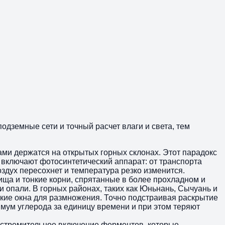
дземные сети и точный расчет влаги и света, тем
дами держатся на открытых горных склонах. Этот парадокс
о включают фотосинтетический аппарат: от транспорта
оздух пересохнет и температура резко изменится.
ища и тонкие корни, спрятанные в более прохладном и
и опали. В горных районах, таких как Юньнань, Сычуань и
откие окна для размножения. Точно подстраивая раскрытие
мум углерода за единицу времени и при этом теряют
и стремительное включение ферментов, которые