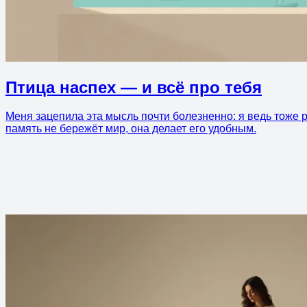
Птица наспех — и всё про тебя
Меня зацепила эта мысль почти болезненно: я ведь тоже ри
память не бережёт мир, она делает его удобным.