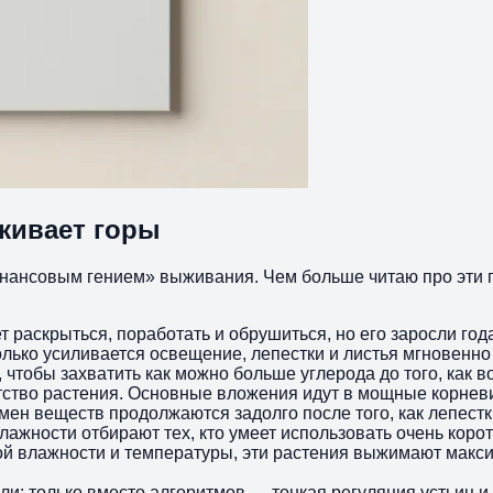
живает горы
нансовым гением» выживания. Чем больше читаю про эти по
т раскрыться, поработать и обрушиться, но его заросли го
только усиливается освещение, лепестки и листья мгновенн
чтобы захватить как можно больше углерода до того, как в
атство растения. Основные вложения идут в мощные корнев
мен веществ продолжаются задолго после того, как лепестк
влажности отбирают тех, кто умеет использовать очень кор
ой влажности и температуры, эти растения выжимают макси
ли: только вместо алгоритмов — тонкая регуляция устьиц 