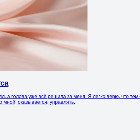
уса
ял, а голова уже всё решила за меня. Я легко верю, что т
 мной, оказывается, управлять.