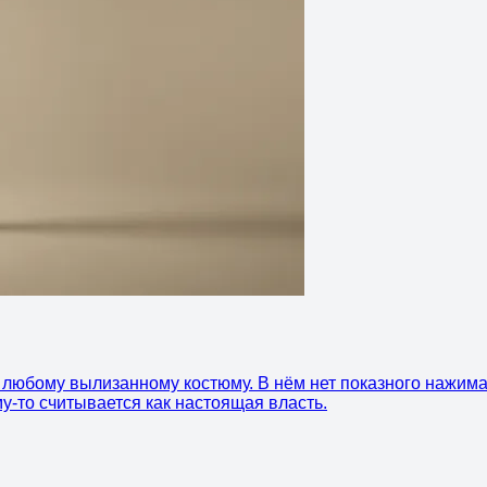
м любому вылизанному костюму. В нём нет показного нажима
у-то считывается как настоящая власть.