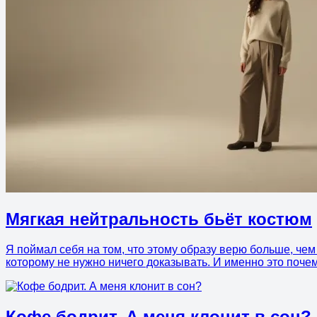
Мягкая нейтральность бьёт костюм
Я поймал себя на том, что этому образу верю больше, че
которому не нужно ничего доказывать. И именно это почем
Кофе бодрит. А меня клонит в сон?