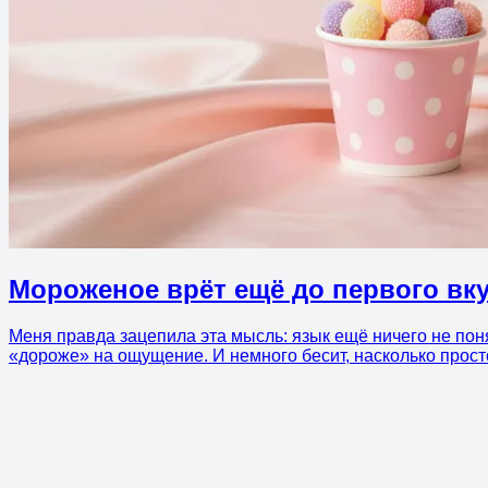
Мороженое врёт ещё до первого вк
Меня правда зацепила эта мысль: язык ещё ничего не пон
«дороже» на ощущение. И немного бесит, насколько просто