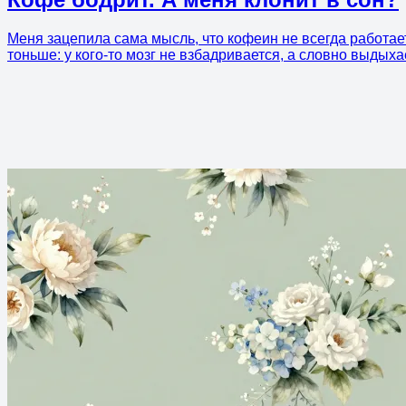
Меня зацепила сама мысль, что кофеин не всегда работает
тоньше: у кого-то мозг не взбадривается, а словно выдыха