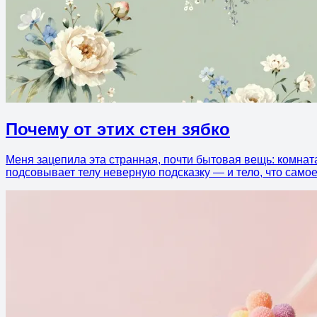
Почему от этих стен зябко
Меня зацепила эта странная, почти бытовая вещь: комната 
подсовывает телу неверную подсказку — и тело, что самое