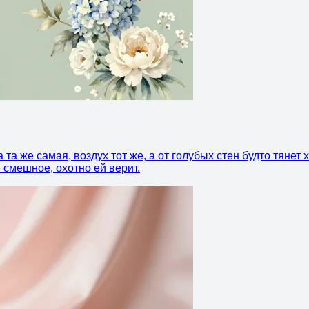
та же самая, воздух тот же, а от голубых стен будто тянет 
 смешное, охотно ей верит.