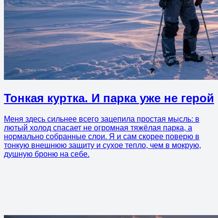
Тонкая куртка. И парка уже не герой
Меня здесь сильнее всего зацепила простая мысль: в
лютый холод спасает не огромная тяжёлая парка, а
нормально собранные слои. Я и сам скорее поверю в
тонкую внешнюю защиту и сухое тепло, чем в мокрую,
душную броню на себе.