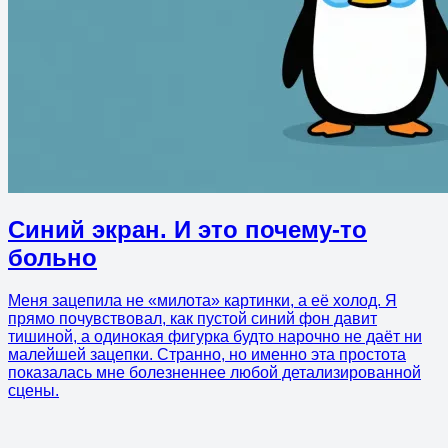
Синий экран. И это почему-то
больно
Меня зацепила не «милота» картинки, а её холод. Я
прямо почувствовал, как пустой синий фон давит
тишиной, а одинокая фигурка будто нарочно не даёт ни
малейшей зацепки. Странно, но именно эта простота
показалась мне болезненнее любой детализированной
сцены.