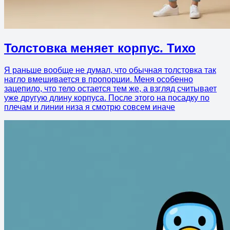
Толстовка меняет корпус. Тихо
Я раньше вообще не думал, что обычная толстовка так
нагло вмешивается в пропорции. Меня особенно
зацепило, что тело остается тем же, а взгляд считывает
уже другую длину корпуса. После этого на посадку по
плечам и линии низа я смотрю совсем иначе