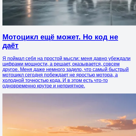
Мотоцикл ещё может. Но код не
даёт
Я поймал себя на простой мысли: меня давно убеждали
цифрами мощности, а решает, оказывается, совсем
другое. Меня даже немного задело, что самый быстрый
мотоцикл сегодня побеждает не яростью мотора, а
холодной точностью кода. И в этом есть что-то
одновременно крутое и неприятное.