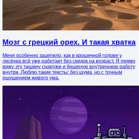
Мозг с грецкий орех. И такая хватка
Меня особенно зацепило, как в крошечной голове у
лисёнка всё уже работает без скидок на возраст. Я прямо
вижу эту тишину снаружи и бешеную внутреннюю работу
внутри. Люблю такие тексты: без шума, но с точным
ощущением живого ума.