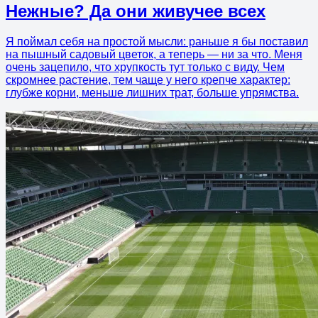
Нежные? Да они живучее всех
Я поймал себя на простой мысли: раньше я бы поставил
на пышный садовый цветок, а теперь — ни за что. Меня
очень зацепило, что хрупкость тут только с виду. Чем
скромнее растение, тем чаще у него крепче характер:
глубже корни, меньше лишних трат, больше упрямства.