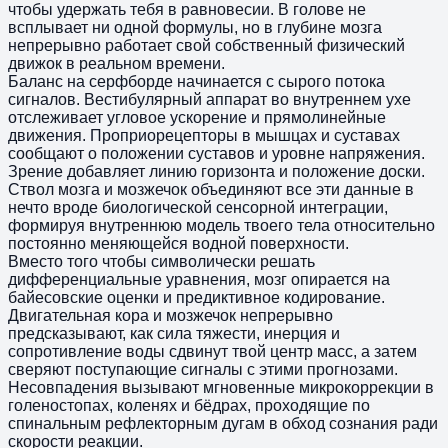
чтобы удержать тебя в равновесии. В голове не
всплывает ни одной формулы, но в глубине мозга
непрерывно работает свой собственный физический
движок в реальном времени.
Баланс на серфборде начинается с сырого потока
сигналов. Вестибулярный аппарат во внутреннем ухе
отслеживает угловое ускорение и прямолинейные
движения. Проприорецепторы в мышцах и суставах
сообщают о положении суставов и уровне напряжения.
Зрение добавляет линию горизонта и положение доски.
Ствол мозга и мозжечок объединяют все эти данные в
нечто вроде биологической сенсорной интеграции,
формируя внутреннюю модель твоего тела относительно
постоянно меняющейся водной поверхности.
Вместо того чтобы символически решать
дифференциальные уравнения, мозг опирается на
байесовские оценки и предиктивное кодирование.
Двигательная кора и мозжечок непрерывно
предсказывают, как сила тяжести, инерция и
сопротивление воды сдвинут твой центр масс, а затем
сверяют поступающие сигналы с этими прогнозами.
Несовпадения вызывают мгновенные микрокоррекции в
голеностопах, коленях и бёдрах, проходящие по
спинальным рефлекторным дугам в обход сознания ради
скорости реакции.