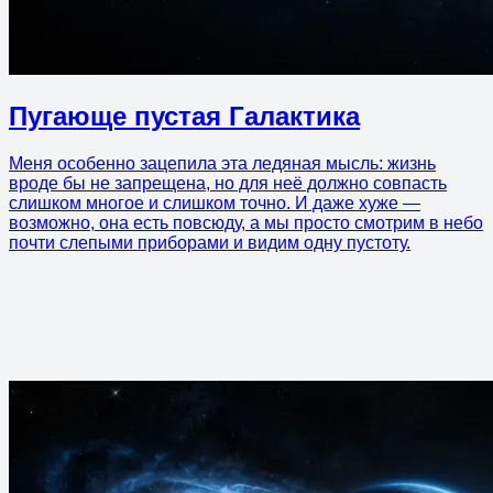
Пугающе пустая Галактика
Меня особенно зацепила эта ледяная мысль: жизнь
вроде бы не запрещена, но для неё должно совпасть
слишком многое и слишком точно. И даже хуже —
возможно, она есть повсюду, а мы просто смотрим в небо
почти слепыми приборами и видим одну пустоту.