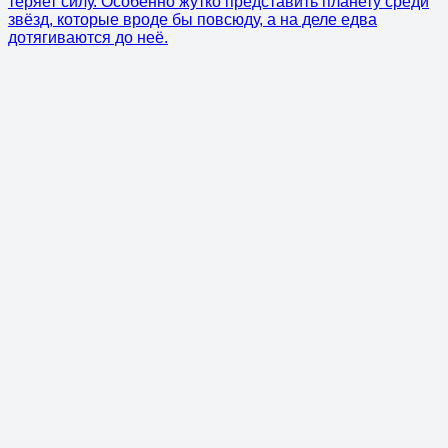
теряет силу. Особенно жутко представить планету среди
звёзд, которые вроде бы повсюду, а на деле едва
дотягиваются до неё.