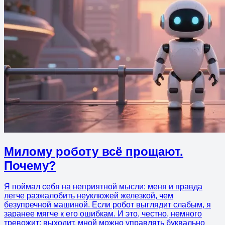
Милому роботу всё прощают.
Почему?
Я поймал себя на неприятной мысли: меня и правда
легче разжалобить неуклюжей железкой, чем
безупречной машиной. Если робот выглядит слабым, я
заранее мягче к его ошибкам. И это, честно, немного
тревожит: выходит, мной можно управлять буквально