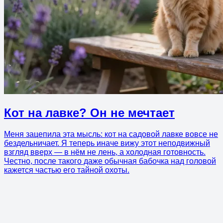
Кот на лавке? Он не мечтает
Меня зацепила эта мысль: кот на садовой лавке вовсе не
бездельничает. Я теперь иначе вижу этот неподвижный
взгляд вверх — в нём не лень, а холодная готовность.
Честно, после такого даже обычная бабочка над головой
кажется частью его тайной охоты.