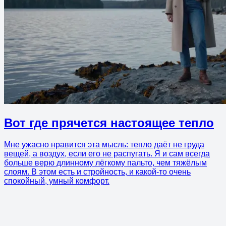
Вот где прячется настоящее тепло
Мне ужасно нравится эта мысль: тепло даёт не груда
вещей, а воздух, если его не распугать. Я и сам всегда
больше верю длинному лёгкому пальто, чем тяжёлым
слоям. В этом есть и стройность, и какой-то очень
спокойный, умный комфорт.