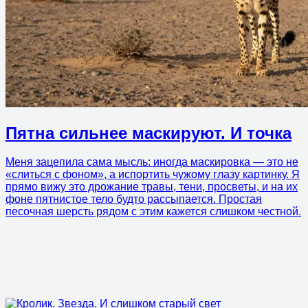
Пятна сильнее маскируют. И точка
Меня зацепила сама мысль: иногда маскировка — это не
«слиться с фоном», а испортить чужому глазу картинку. Я
прямо вижу это дрожание травы, тени, просветы, и на их
фоне пятнистое тело будто рассыпается. Простая
песочная шерсть рядом с этим кажется слишком честной.