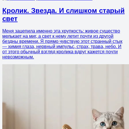
Кролик. Звезда. И слишком старый
свет
Меня зацепила именно эта хрупкость: живое существо
мелькает на миг, а свет к нему летит почти из другой
бездны времени. Я прямо чувствую этот странный стык
— химия глаза, нервный импульс, страх, трава, небо. И
от этого обычный взгляд кролика вдруг кажется почти
невозможным.