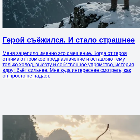
Герой съёжился. И стало страшнее
Меня зацепило именно это смещение. Когда от героя
отнимают громкое предназначение и оставляют ему
только холод, высоту и собственное упрямство, история
вдруг бьёт сильнее. Мне куда интереснее смотреть, как
он просто не падает.