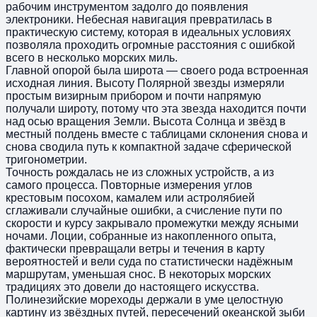
рабочим инструментом задолго до появления
электроники. Небесная навигация превратилась в
практическую систему, которая в идеальных условиях
позволяла проходить огромные расстояния с ошибкой
всего в несколько морских миль.
Главной опорой была широта — своего рода встроенная
исходная линия. Высоту Полярной звезды измеряли
простым визирным прибором и почти напрямую
получали широту, потому что эта звезда находится почти
над осью вращения Земли. Высота Солнца и звёзд в
местный полдень вместе с таблицами склонения снова и
снова сводила путь к компактной задаче сферической
тригонометрии.
Точность рождалась не из сложных устройств, а из
самого процесса. Повторные измерения углов
крестовым посохом, камалем или астролябией
сглаживали случайные ошибки, а счисление пути по
скорости и курсу закрывало промежутки между ясными
ночами. Лоции, собранные из накопленного опыта,
фактически превращали ветры и течения в карту
вероятностей и вели суда по статистически надёжным
маршрутам, уменьшая снос. В некоторых морских
традициях это довели до настоящего искусства.
Полинезийские мореходы держали в уме целостную
картину из звёздных путей, пересечений океанской зыби