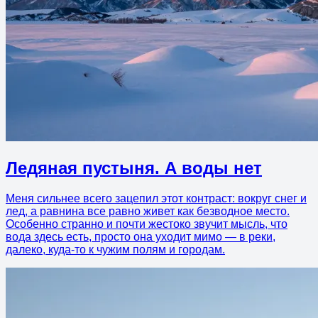
Ледяная пустыня. А воды нет
Меня сильнее всего зацепил этот контраст: вокруг снег и
лед, а равнина все равно живет как безводное место.
Особенно странно и почти жестоко звучит мысль, что
вода здесь есть, просто она уходит мимо — в реки,
далеко, куда-то к чужим полям и городам.