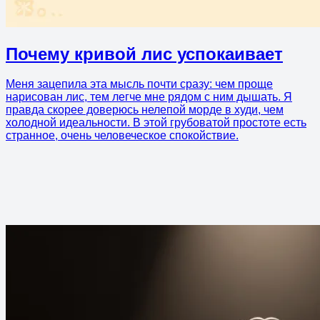
Почему кривой лис успокаивает
Меня зацепила эта мысль почти сразу: чем проще
нарисован лис, тем легче мне рядом с ним дышать. Я
правда скорее доверюсь нелепой морде в худи, чем
холодной идеальности. В этой грубоватой простоте есть
странное, очень человеческое спокойствие.