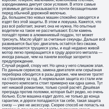
аэродинамика диктует свои условия. В итоге самые
уязвимые детали оказываются почти беззащитными
перед обычной дорожной мелочью.
Да, большинство новых машин спокойно заводятся и
ездят без этой защиты. В этом и ловушка. Кажется, что
раз всё работает, значит, она не нужна. Но опытные
водители на такое не рассчитывают. Если камень
попадёт прямо в алюминиевый поддон, тот может
треснуть. Масло уйдёт за считаные секунды. Дальше всё
развивается быстро: двигатель остаётся без смазки,
перегреваются трущиеся узлы, и ещё недавно живой
мотор легко превращается в груду дорогого металла —
иногда раньше, чем на панели вообще загорится
предупреждение.
Случай редкий, спору нет. Но цена у него слишком злая.
По данным сервисов, замена двигателя или серьёзная
переборка обходится в разы дороже, чем многие тратят
на страховку за год. А нормальная защита из стали или
прочного композита стоит примерно как одна шина. Тут
нет никакой романтики, только сухой расчёт. Дешёвая
преграда против поломки, которая бьёт редко, но очень
больно. Если машина ездит долго, не только до конца
гарантии, и дороги попадаются так себе, такая защита
снизу — уже не аксессуар. Скорее способ не попасть на