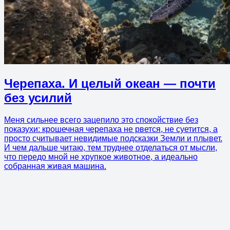
Черепаха. И целый океан — почти
без усилий
Меня сильнее всего зацепило это спокойствие без
показухи: крошечная черепаха не рвется, не суетится, а
просто считывает невидимые подсказки Земли и плывет.
И чем дальше читаю, тем труднее отделаться от мысли,
что передо мной не хрупкое животное, а идеально
собранная живая машина.