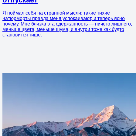
Я поймал себя на странной мысли: такие тихие
натюрморты правда меня успокаивают, и теперь ясно
почему. Мне близка эта сдержанность — ничего лишнего,
меньше цвета, меньше шума, и внутри тоже как будто
становится тише.