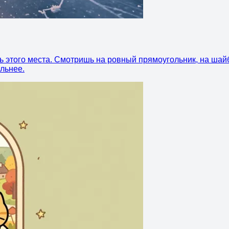
ть этого места. Смотришь на ровный прямоугольник, на шай
ильнее.