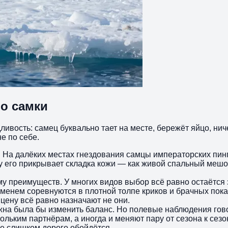
о самки
вость: самец буквально тает на месте, бережёт яйцо, ничег
е по себе.
. На далёких местах гнездования самцы императорских пинг
 его прикрывает складка кожи — как живой спальный мешок.
ему преимуществ. У многих видов выбор всё равно остаётся 
еменем соревнуются в плотной толпе криков и брачных показ
цену всё равно назначают не они.
жна была бы изменить баланс. Но полевые наблюдения гово
ольким партнёрам, а иногда и меняют пару от сезона к сезо
е слишком дорого обойдётся.