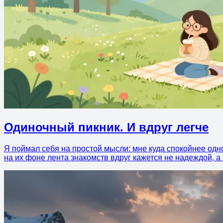
Одиночный пикник. И вдруг легче
Я поймал себя на простой мысли: мне куда спокойнее одно
на их фоне лента знакомств вдруг кажется не надеждой, а