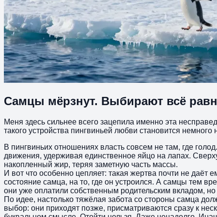
Самцы мёрзнут. Выбирают всё равн
Меня здесь сильнее всего зацепила именно эта несправедли
такого устройства пингвиньей любви становится немного н
В пингвиньих отношениях власть совсем не там, где голод
движения, удерживая единственное яйцо на лапах. Сверху
накопленный жир, теряя заметную часть массы.
И вот что особенно цепляет: такая жертва почти не даёт 
состояние самца, на то, где он устроился. А самцы тем вр
они уже оплатили собственным родительским вкладом, но 
По идее, настолько тяжёлая забота со стороны самца дол
выбор: они приходят позже, присматриваются сразу к неск
буквальном смысле. Отойти нельзя. Даже ненадолго. Инач