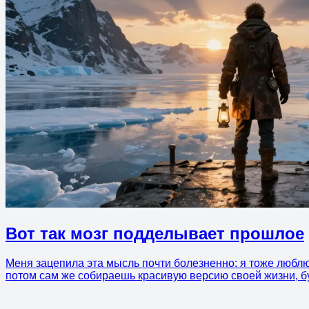
Вот так мозг подделывает прошлое
Меня зацепила эта мысль почти болезненно: я тоже люблю
потом сам же собираешь красивую версию своей жизни, бу