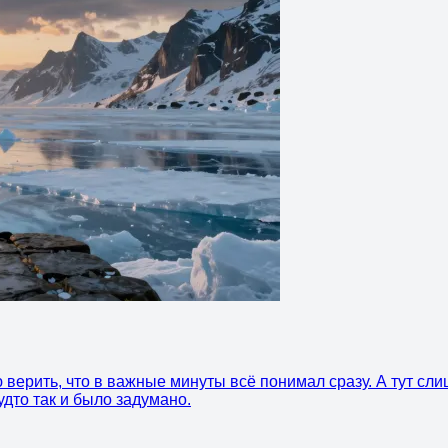
 верить, что в важные минуты всё понимал сразу. А тут с
дто так и было задумано.