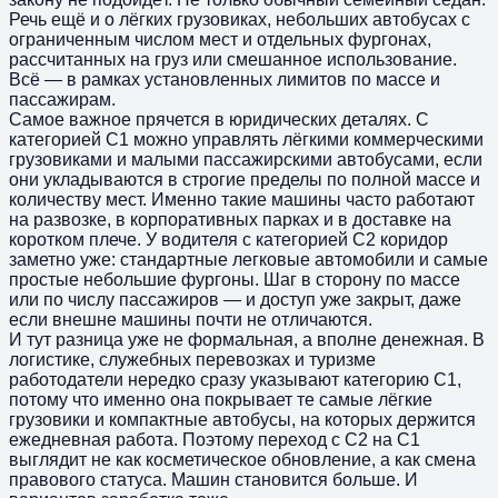
Речь ещё и о лёгких грузовиках, небольших автобусах с
ограниченным числом мест и отдельных фургонах,
рассчитанных на груз или смешанное использование.
Всё — в рамках установленных лимитов по массе и
пассажирам.
Самое важное прячется в юридических деталях. С
категорией С1 можно управлять лёгкими коммерческими
грузовиками и малыми пассажирскими автобусами, если
они укладываются в строгие пределы по полной массе и
количеству мест. Именно такие машины часто работают
на развозке, в корпоративных парках и в доставке на
коротком плече. У водителя с категорией С2 коридор
заметно уже: стандартные легковые автомобили и самые
простые небольшие фургоны. Шаг в сторону по массе
или по числу пассажиров — и доступ уже закрыт, даже
если внешне машины почти не отличаются.
И тут разница уже не формальная, а вполне денежная. В
логистике, служебных перевозках и туризме
работодатели нередко сразу указывают категорию С1,
потому что именно она покрывает те самые лёгкие
грузовики и компактные автобусы, на которых держится
ежедневная работа. Поэтому переход с С2 на С1
выглядит не как косметическое обновление, а как смена
правового статуса. Машин становится больше. И