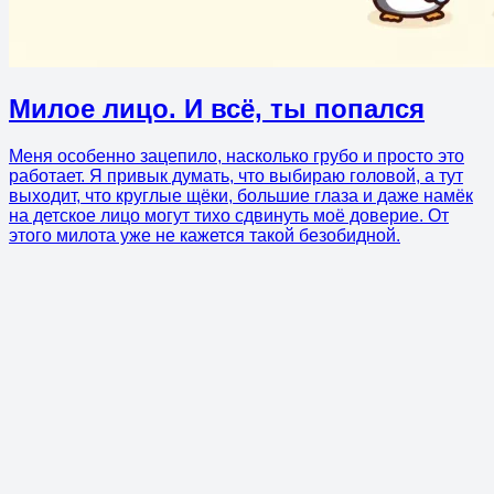
Милое лицо. И всё, ты попался
Меня особенно зацепило, насколько грубо и просто это
работает. Я привык думать, что выбираю головой, а тут
выходит, что круглые щёки, большие глаза и даже намёк
на детское лицо могут тихо сдвинуть моё доверие. От
этого милота уже не кажется такой безобидной.