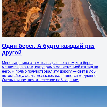
Один берег. А будто каждый раз
другой
Меня зацепила эта мысль: дело не в том, что берег
меняется, а в том, как упрямо меняется мой взгляд на
него. Я прямо почувствовал эту дорогу — свет в лоб,
потом сбоку, скалы мелькают, даль тянется медленно.
Очень точное, почти телесное наблюдение.