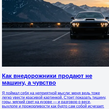
Как внедорожники продают не
машину, а чувство
Я поймал себя на неприятной мысли: меня ведь тоже
легко увести красивой картинкой. Стоит показать тишину,
горы, мягкий свет на кузове — и разговор о весе,
выхлопе и прожорливости как будто сам собой исчезает.