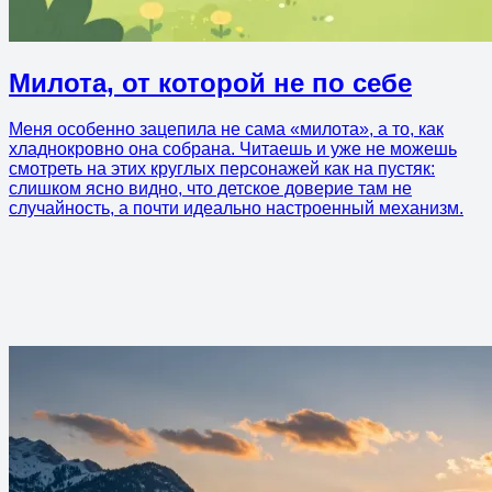
Милота, от которой не по себе
Меня особенно зацепила не сама «милота», а то, как
хладнокровно она собрана. Читаешь и уже не можешь
смотреть на этих круглых персонажей как на пустяк:
слишком ясно видно, что детское доверие там не
случайность, а почти идеально настроенный механизм.