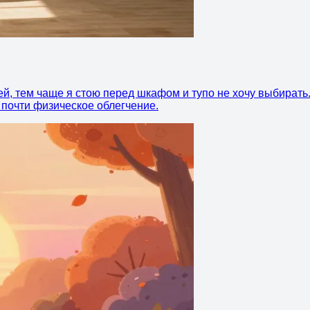
й, тем чаще я стою перед шкафом и тупо не хочу выбирать.
 почти физическое облегчение.