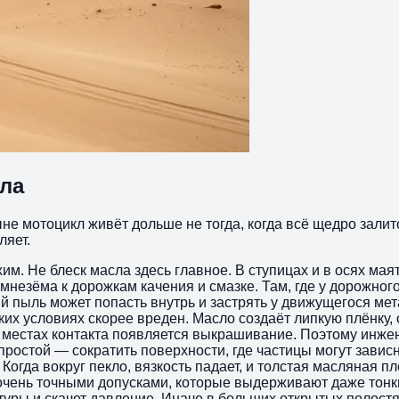
ла
не мотоцикл живёт дольше не тогда, когда всё щедро залито
ляет.
им. Не блеск масла здесь главное. В ступицах и в осях ма
мнезёма к дорожкам качения и смазке. Там, где у дорожног
 пыль может попасть внутрь и застрять у движущегося мет
ких условиях скорее вреден. Масло создаёт липкую плёнку, 
 в местах контакта появляется выкрашивание. Поэтому ин
остой — сократить поверхности, где частицы могут зависну
огда вокруг пекло, вязкость падает, и толстая масляная пл
очень точными допусками, которые выдерживают даже тонк
туры и скачет давление. Иначе в больших открытых полост