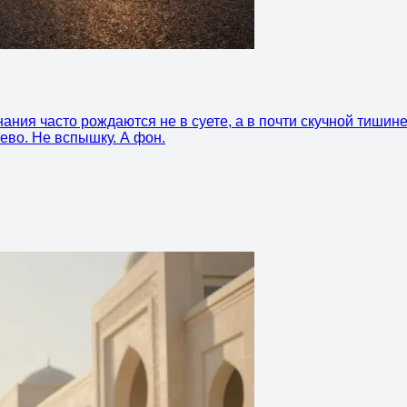
ния часто рождаются не в суете, а в почти скучной тишине
рево. Не вспышку. А фон.