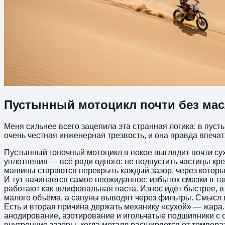
Пустынный мотоцикл почти без мас
Меня сильнее всего зацепила эта странная логика: в пусты
очень честная инженерная трезвость, и она правда впечат
Пустынный гоночный мотоцикл в покое выглядит почти сух
уплотнения — всё ради одного: не подпустить частицы кре
машины стараются перекрыть каждый зазор, через который
И тут начинается самое неожиданное: избыток смазки в та
работают как шлифовальная паста. Износ идёт быстрее,
малого объёма, а сапуны выводят через фильтры. Смысл пр
Есть и вторая причина держать механику «сухой» — жара. К
анодирование, азотирование и игольчатые подшипники с 
внутренние зазоры, когда металл расширяется от темпера