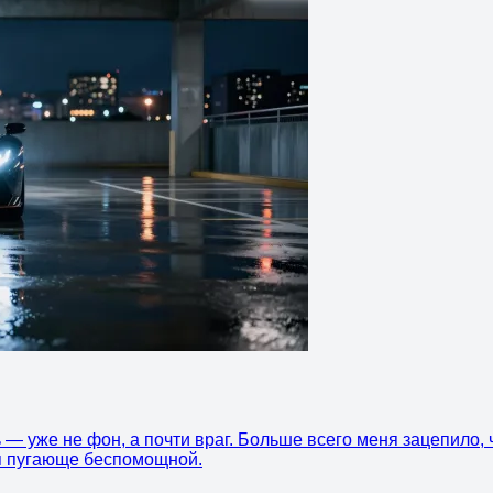
— уже не фон, а почти враг. Больше всего меня зацепило, чт
ся пугающе беспомощной.