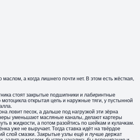
 маслом, а когда лишнего почти нет. В этом есть жёсткая,
ятника стоят закрытые подшипники и лабиринтные
о мотоцикла открытая цепь и наружные тяги, у пустынной
алла.
она ловит песок, а дальше под нагрузкой эти зёрна
женеры уменьшают масляные каналы, делают картеры
ть в жидкости, а потом разойтись по шейкам и кулачкам.
ёнка уже не выручает. Тогда ставка идёт на твёрдое
ий слой смазки. Закрытые узлы ещё и лучше держат
ях, залитых маслом, быстро начались бы вспенивание и