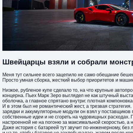
Швейцарцы взяли и собрали монст
Меня тут сильнее всего зацепило не само обещание бешено
Просто умная сборка, жесткий выбор приоритетов и машин
Низкое, рубленое купе сделало то, на что крупные автопр
концерна. Пьех Марк Зеро выглядел не как штучный выста
оболочка, а главное спрятано внутри: плотная компоновка
И в этом был не романтический жест, а трезвая стратеги
зарядки и аккумуляторные модули он взял у поставщиков 
собственные идеи и не сгореть на чудовищных расходах.
настроенной не на погоню за максимальной скоростью, а н
Даже история с батареей тут звучит по-инженерному, без
и на то, чтобы батарея не захлебывалась жаром после ко