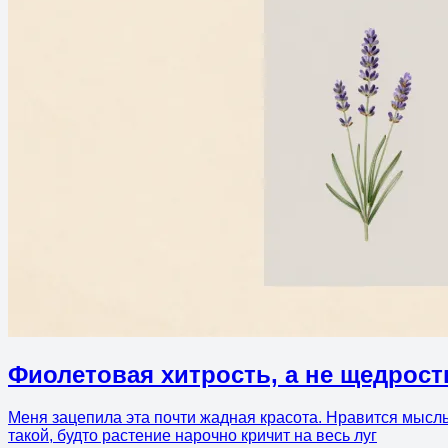
Фиолетовая хитрость, а не щедрост
Меня зацепила эта почти жадная красота. Нравится мысль
такой, будто растение нарочно кричит на весь луг