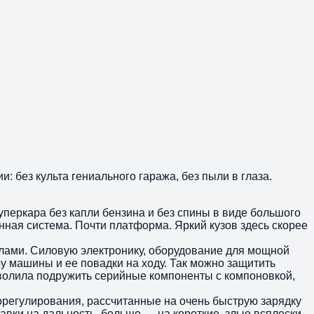
: без культа гениального гаража, без пыли в глаза.
уперкара без капли бензина и без спины в виде большого
нная система. Почти платформа. Яркий кузов здесь скорее
силами. Силовую электронику, оборудование для мощной
у машины и ее повадки на ходу. Так можно защитить
волила подружить серийные компоненты с компоновкой,
морегулирования, рассчитанные на очень быструю зарядку
авки на дальность, больше — на короткие, злые всплески