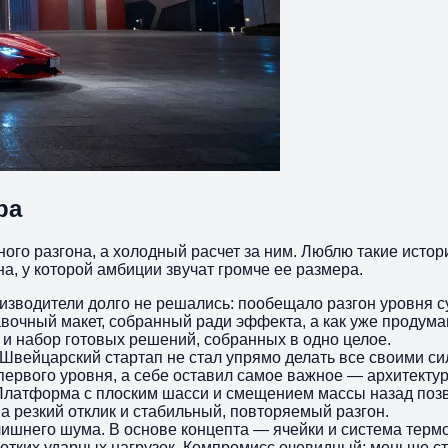
ра
го разгона, а холодный расчет за ним. Люблю такие истории
а, у которой амбиции звучат громче ее размера.
оизводители долго не решались: пообещало разгон уровня с
вочный макет, собранный ради эффекта, а как уже продума
 и набор готовых решений, собранных в одно целое.
я. Швейцарский стартап не стал упрямо делать все своими 
первого уровня, а себе оставил самое важное — архитектур
 Платформа с плоским шасси и смещением массы назад поз
а резкий отклик и стабильный, повторяемый разгон.
 лишнего шума. В основе концепта — ячейки и система тер
ротких ударных нагрузок. Компромисс очевидный: меньше ст