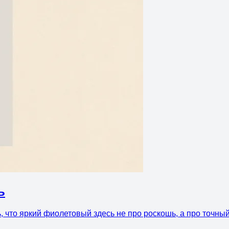
ь
, что яркий фиолетовый здесь не про роскошь, а про точны