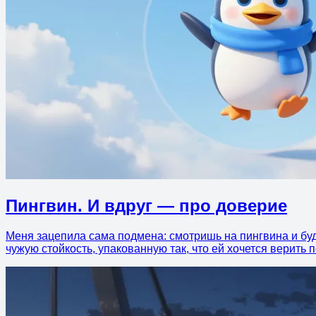
Пингвин. И вдруг — про доверие
Меня зацепила сама подмена: смотришь на пингвина и буд
чужую стойкость, упакованную так, что ей хочется верить 