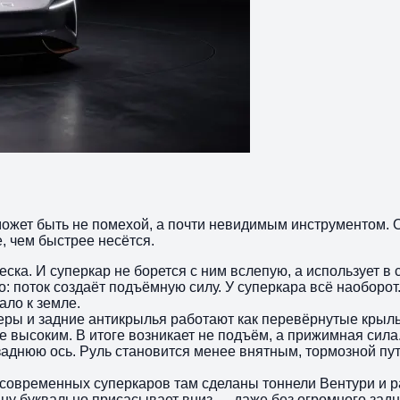
может быть не помехой, а почти невидимым инструментом.
е, чем быстрее несётся.
еска. И суперкар не борется с ним вслепую, а использует 
о: поток создаёт подъёмную силу. У суперкара всё наоборот
ало к земле.
еры и задние антикрылья работают как перевёрнутые крыль
ее высоким. В итоге возникает не подъём, а прижимная сила
аднюю ось. Руль становится менее внятным, тормозной путь
 современных суперкаров там сделаны тоннели Вентури и р
ину буквально присасывает вниз — даже без огромного зад