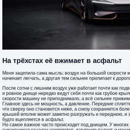
На трёхстах её вжимает в асфальт
Меня зацепила сама мысль: воздух на большой скорости 
начинает легчать, а другая тем сильнее прилипает к дорог
После сотни с лишним воздух уже работает почти как подв
и ровное днище нередко ведут себя почти как грубое крыл
скорости машину не приподнимало, а всё сильнее прижим
Главное здесь не мощность, а давление. Передние сплитт
что сверху оно становится ниже, а снизу сохраняется бол
крышей вполне может заметно разгружать и переднюю, и з
будто вцепляется в асфальт.
Но самое важное часто происходит под днищем. У многих
сужающихся каналах ускоряется, давление падает, и маш