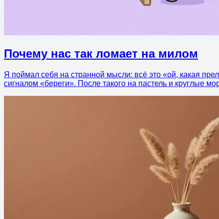
Почему нас так ломает на милом
Я поймал себя на странной мысли: всё это «ой, какая прел
сигналом «береги». После такого на пастель и круглые м