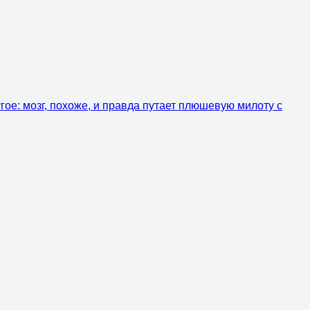
гое: мозг, похоже, и правда путает плюшевую милоту с