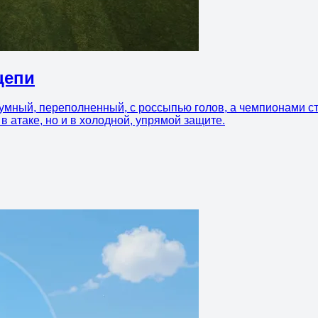
цепи
умный, переполненный, с россыпью голов, а чемпионами ста
в атаке, но и в холодной, упрямой защите.