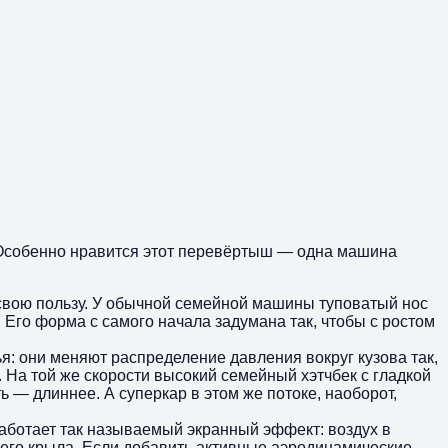
 Особенно нравится этот перевёртыш — одна машина
в свою пользу. У обычной семейной машины туповатый нос
. Его форма с самого начала задумана так, чтобы с ростом
я: они меняют распределение давления вокруг кузова так,
. На той же скорости высокий семейный хэтчбек с гладкой
 — длиннее. А суперкар в этом же потоке, наоборот,
аботает так называемый экранный эффект: воздух в
него крыла. Если добавить активные аэродинамические