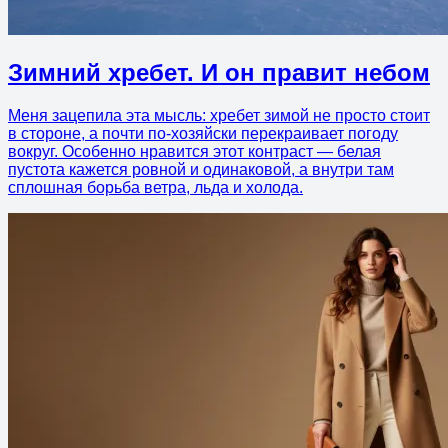
Зимний хребет. И он правит небом
Меня зацепила эта мысль: хребет зимой не просто стоит
в стороне, а почти по-хозяйски перекраивает погоду
вокруг. Особенно нравится этот контраст — белая
пустота кажется ровной и одинаковой, а внутри там
сплошная борьба ветра, льда и холода.