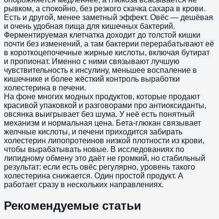
рывком, а спокойно, без резкого скачка сахара в крови.
Есть и другой, менее заметный эффект. Овёс — дешёвая
и очень удобная пища для кишечных бактерий.
Ферментируемая клетчатка доходит до толстой кишки
почти без изменений, а там бактерии перерабатывают её
в короткоцепочечные жирные кислоты, включая бутират
и пропионат. Именно с ними связывают лучшую
чувствительность к инсулину, меньшее воспаление в
кишечнике и более жёсткий контроль выработки
холестерина в печени.
На фоне многих модных продуктов, которые продают
красивой упаковкой и разговорами про антиоксиданты,
овсянка выигрывает без шума. У неё есть понятный
механизм и нормальная цена. Бета-глюкан связывает
желчные кислоты, и печени приходится забирать
холестерин липопротеинов низкой плотности из крови,
чтобы вырабатывать новые. В исследованиях по
липидному обмену это даёт не громкий, но стабильный
результат: если есть овёс регулярно, уровень такого
холестерина снижается. Один простой продукт. А
работает сразу в нескольких направлениях.
Рекомендуемые статьи