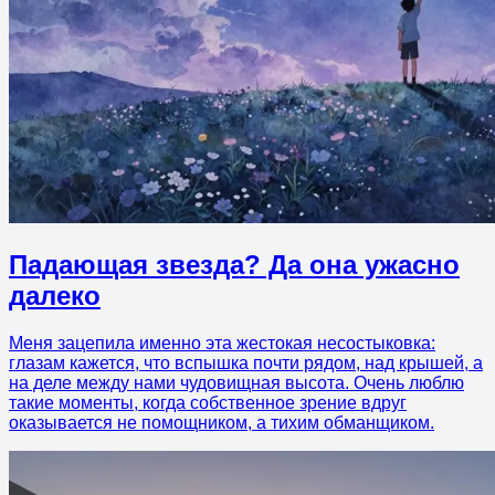
Падающая звезда? Да она ужасно
далеко
Меня зацепила именно эта жестокая несостыковка:
глазам кажется, что вспышка почти рядом, над крышей, а
на деле между нами чудовищная высота. Очень люблю
такие моменты, когда собственное зрение вдруг
оказывается не помощником, а тихим обманщиком.