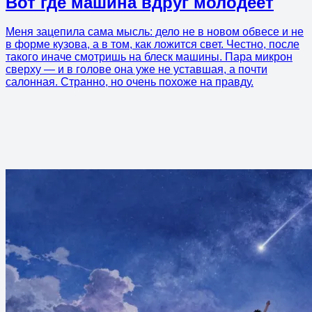
Вот где машина вдруг молодеет
Меня зацепила сама мысль: дело не в новом обвесе и не
в форме кузова, а в том, как ложится свет. Честно, после
такого иначе смотришь на блеск машины. Пара микрон
сверху — и в голове она уже не уставшая, а почти
салонная. Странно, но очень похоже на правду.