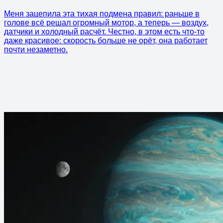
Меня зацепила эта тихая подмена правил: раньше в
голове всё решал огромный мотор, а теперь — воздух,
датчики и холодный расчёт. Честно, в этом есть что-то
даже красивое: скорость больше не орёт, она работает
почти незаметно.