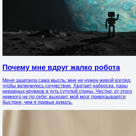
Почему мне вдруг жалко робота
Меня зацепила сама мысль: мне не нужен живой взгляд,
чтобы включилось сочувствие. Хватает наброска, пары
неровных кружков и чуть сутулой спины. Честно, от этого
немного не по себе: выходит, мой мозг привязывается
быстрее, чем я привык думать.