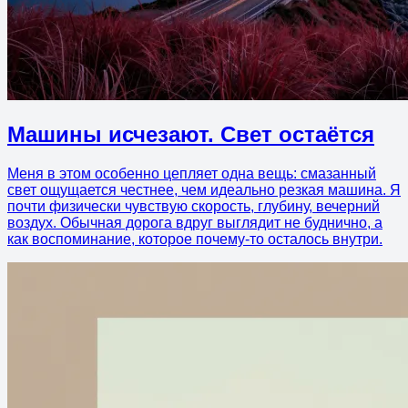
Машины исчезают. Свет остаётся
Меня в этом особенно цепляет одна вещь: смазанный
свет ощущается честнее, чем идеально резкая машина. Я
почти физически чувствую скорость, глубину, вечерний
воздух. Обычная дорога вдруг выглядит не буднично, а
как воспоминание, которое почему-то осталось внутри.