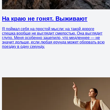
На краю не гонят. Выживают
Я поймал себя на простой мысли: на такой дороге
спешка вообще не выглядит смелостью. Она выглядит
глупо. Меня особенно зацепило, что медленнее — не
значит дольше, если любая ерунда может оборвать всю
поездку в одну секунду.