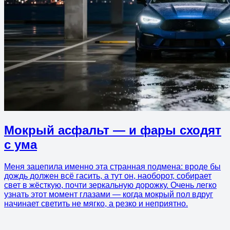
Мокрый асфальт — и фары сходят
с ума
Меня зацепила именно эта странная подмена: вроде бы
дождь должен всё гасить, а тут он, наоборот, собирает
свет в жёсткую, почти зеркальную дорожку. Очень легко
узнать этот момент глазами — когда мокрый пол вдруг
начинает светить не мягко, а резко и неприятно.