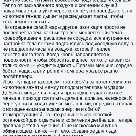
Тепло от раскалённого воздуха и солнечных лучей
накапливается, а уйти через кожу не успевает. Даже если
животное тяжело дышит и раскидывает ласты, чтобы
хоть немного остыть.
Но страшнее самой жары другое: эволюция просто не
поспевает за тем, как быстро всё меняется. Система
кровообращения, расширение сосудов, вся внутренняя
настройка тела веками подгонялись под холодную воду, а
не под долгие часы на воздухе, который теплее
собственного тела. Когда кровь направляется к
поверхности, чтобы сбросить лишнее тепло, становится
только хуже — уходит жидкость. Плазмы меньше, сердце
бьётся чаще, а внутренняя температура всё равно
ползёт вверх.
И вот тут картина совсем тяжёлая. Из-за потепления эти
животные зажаты между голодом и тепловым ударом.
Добыча смещается, льда и прохладных участков всё
меньше, приходится плыть дальше, дольше, на износе. К
берегу они выходят уже вымотанными, нередко натощак,
с истощёнными запасами энергии и сбитой
терморегуляцией. То, что раньше было короткой
остановкой для отдыха или кормления детёныша, теперь
превращается в мучение. Ещё несколько минут на
обжигающем пляже — и тело, созданное для льда,