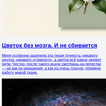
Цветок без мозга. И не сбивается
Меня особенно зацепила эта тихая точность: никакого
центра, никакого «главного», а цветок всё равно держит
ритм. Честно, после такого иначе смотришь на лепестки
— не как на украшение, а как на очень тонную, упрямую
работу живой ткани.