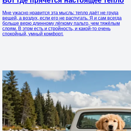
Вот где прячется настоящее тепло
Мне ужасно нравится эта мысль: тепло даёт не груда
вещей, а воздух, если его не распугать. Я и сам всегда
больше верю длинному лёгкому пальто, чем тяжёлым
слоям. В этом есть и стройность, и какой-то очень
спокойный, умный комфорт.