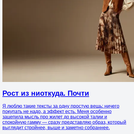
Рост из ниоткуда. Почти
Я люблю такие тексты за одну простую вещь: ничего
покупать не надо, а эффект есть. Меня особенно
зацепила мысль про жилет до высокой талии и
спокойную гамму — сразу представляю образ, который
выглядит стройнее, выше и заметно собраннее.