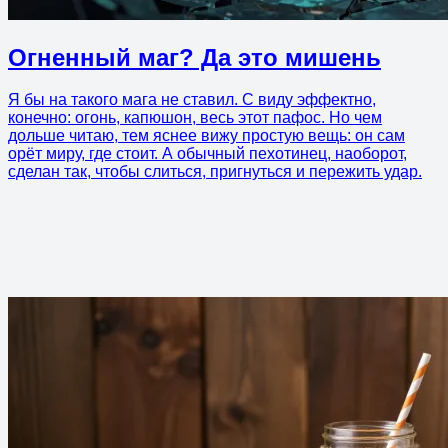
Огненный маг? Да это мишень
Я бы на такого мага не ставил. С виду эффектно,
конечно: огонь, капюшон, весь этот пафос. Но чем
дольше читаю, тем яснее вижу простую вещь: он сам
орёт миру, где стоит. А обычный пехотинец, наоборот,
сделан так, чтобы слиться, пригнуться и пережить удар.