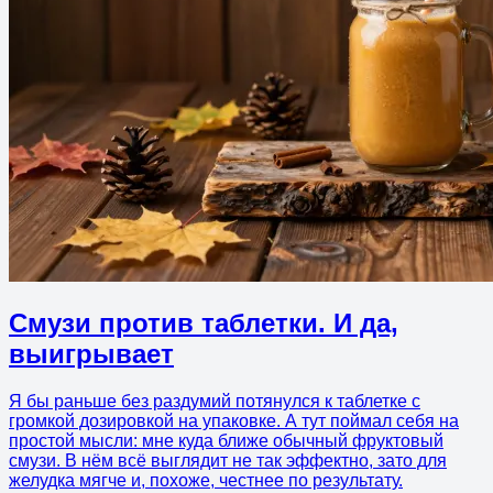
Смузи против таблетки. И да,
выигрывает
Я бы раньше без раздумий потянулся к таблетке с
громкой дозировкой на упаковке. А тут поймал себя на
простой мысли: мне куда ближе обычный фруктовый
смузи. В нём всё выглядит не так эффектно, зато для
желудка мягче и, похоже, честнее по результату.