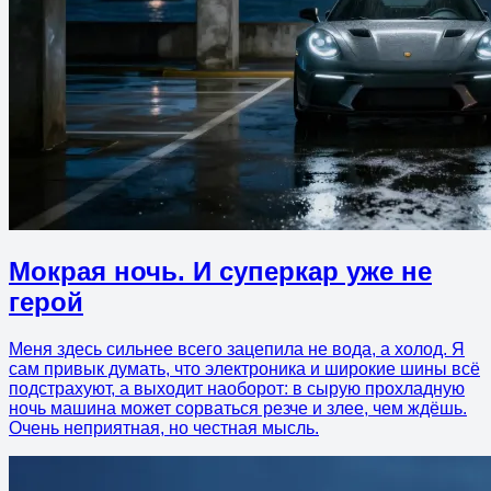
Мокрая ночь. И суперкар уже не
герой
Меня здесь сильнее всего зацепила не вода, а холод. Я
сам привык думать, что электроника и широкие шины всё
подстрахуют, а выходит наоборот: в сырую прохладную
ночь машина может сорваться резче и злее, чем ждёшь.
Очень неприятная, но честная мысль.