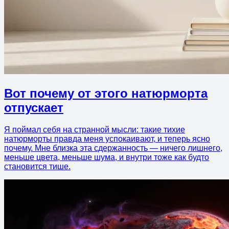
Вот почему от этого натюрморта
отпускает
Я поймал себя на странной мысли: такие тихие
натюрморты правда меня успокаивают, и теперь ясно
почему. Мне близка эта сдержанность — ничего лишнего,
меньше цвета, меньше шума, и внутри тоже как будто
становится тише.