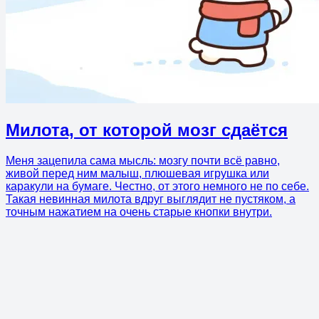
Милота, от которой мозг сдаётся
Меня зацепила сама мысль: мозгу почти всё равно,
живой перед ним малыш, плюшевая игрушка или
каракули на бумаге. Честно, от этого немного не по себе.
Такая невинная милота вдруг выглядит не пустяком, а
точным нажатием на очень старые кнопки внутри.