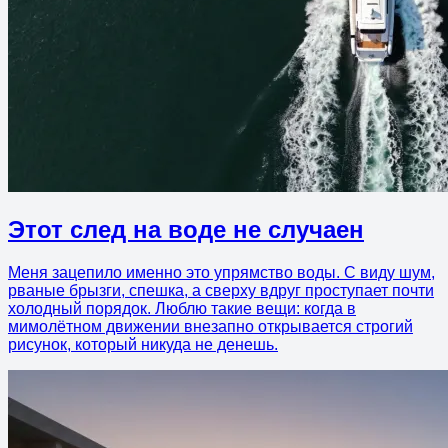
Этот след на воде не случаен
Меня зацепило именно это упрямство воды. С виду шум,
рваные брызги, спешка, а сверху вдруг проступает почти
холодный порядок. Люблю такие вещи: когда в
мимолётном движении внезапно открывается строгий
рисунок, который никуда не денешь.