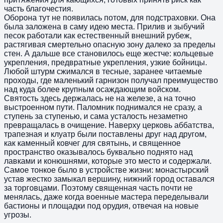
часть благочестия.
Оборона тут не появилась потом, для подстраховки. Она
была заложена в саму идею места. Прилив и зыбучий
песок работали как естественный внешний рубеж,
растягивая смертельно опасную зону далеко за пределы
стен. А дальше все становилось еще жестче: кольцевые
укрепления, предвратные укрепления, узкие бойницы.
Любой штурм сжимался в тесные, заранее читаемые
проходы, где маленький гарнизон получал преимущество
над куда более крупным осаждающим войском.
Святость здесь держалась не на железе, а на точно
выстроенном пути. Паломник поднимался не сразу, а
ступень за ступенью, и сама усталость незаметно
превращалась в очищение. Наверху церковь аббатства,
трапезная и клуатр были поставлены друг над другом,
как каменный ковчег для святынь, и священное
пространство оказывалось буквально поднято над
лавками и конюшнями, которые это место и содержали.
Самое тонкое было в устройстве жизни: монастырский
устав жестко замыкал вершину, нижний город оставался
за торговцами. Поэтому священная часть почти не
менялась, даже когда военные мастера переделывали
бастионы и площадки под орудия, отвечая на новые
угрозы.