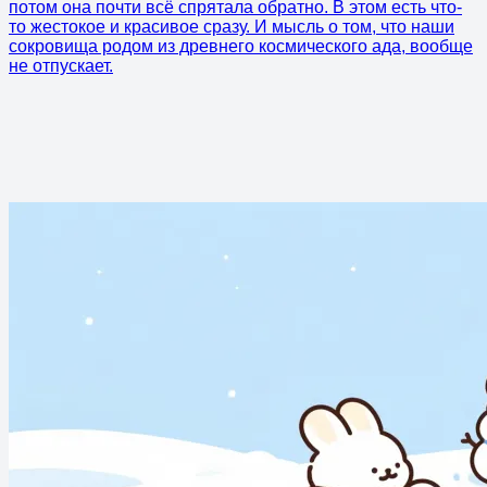
потом она почти всё спрятала обратно. В этом есть что-
то жестокое и красивое сразу. И мысль о том, что наши
сокровища родом из древнего космического ада, вообще
не отпускает.