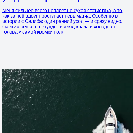
Меня сильнее всего цепляет не сухая статистика, а то,
как за ней вдруг проступает нерв матча. Особенно в
истории с Салиба: один ранний уход — и сразу видно,
сколько решают секунды, взгляд врача и холодная
голова у самой кромки поля.