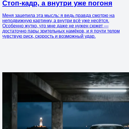
Стоп-кадр, а внутри уже погоня
Меня зацепила эта мысль: я ведь правда смотрю на
неподвижную картинку, а внутри всё уже несётся.
Особенно жутко, что мне даже не нужен сюжет —
достаточно пары зрительных намёков, и я почти телом
чувствую риск, скорость и возможный удар.