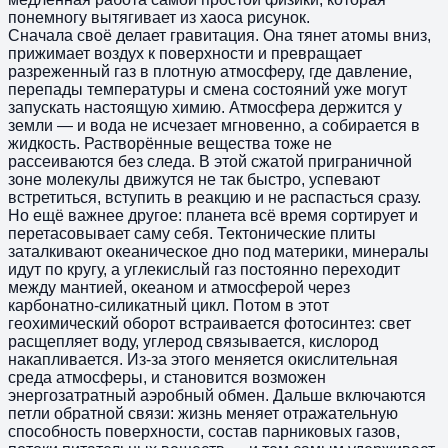
понемногу вытягивает из хаоса рисунок.
Сначала своё делает гравитация. Она тянет атомы вниз,
прижимает воздух к поверхности и превращает
разреженный газ в плотную атмосферу, где давление,
перепады температуры и смена состояний уже могут
запускать настоящую химию. Атмосфера держится у
земли — и вода не исчезает мгновенно, а собирается в
жидкость. Растворённые вещества тоже не
рассеиваются без следа. В этой сжатой приграничной
зоне молекулы движутся не так быстро, успевают
встретиться, вступить в реакцию и не распасться сразу.
Но ещё важнее другое: планета всё время сортирует и
перетасовывает саму себя. Тектонические плиты
заталкивают океаническое дно под материки, минералы
идут по кругу, а углекислый газ постоянно переходит
между мантией, океаном и атмосферой через
карбонатно-силикатный цикл. Потом в этот
геохимический оборот встраивается фотосинтез: свет
расщепляет воду, углерод связывается, кислород
накапливается. Из-за этого меняется окислительная
среда атмосферы, и становится возможен
энергозатратный аэробный обмен. Дальше включаются
петли обратной связи: жизнь меняет отражательную
способность поверхности, состав парниковых газов,