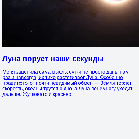
Луна ворует наши секунды
Меня зацепила сама мысль: сутки не просто даны нам
раз и навсегда, их тихо растягивает Луна. Особенно
нравится этот почти невидимый обмен — Земля теряет
скорость, океаны трутся о дно, а Луна понемногу уходит
дальше. Жутковато и красиво.