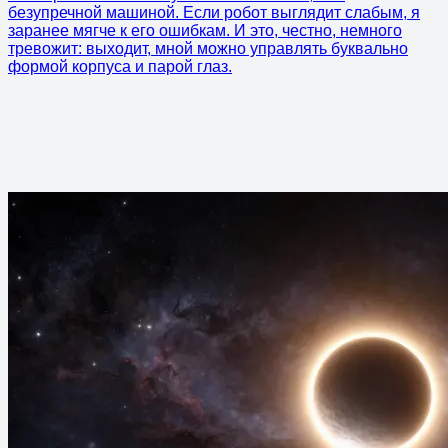
безупречной машиной. Если робот выглядит слабым, я
заранее мягче к его ошибкам. И это, честно, немного
тревожит: выходит, мной можно управлять буквально
формой корпуса и парой глаз.