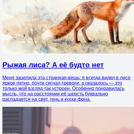
Рыжая лиса? А её будто нет
Меня зацепила эта странная вещь: я всегда видел в лисе
яркое пятно, почти сигнал тревоги, а оказалось — это
только мой взгляд так устроен. Особенно понравилась
мысль, что на расстоянии её шерсть буквально
распадается на свет, тень и куски фона.