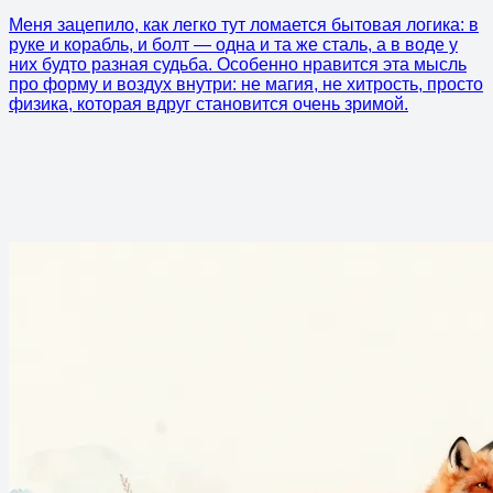
Меня зацепило, как легко тут ломается бытовая логика: в
руке и корабль, и болт — одна и та же сталь, а в воде у
них будто разная судьба. Особенно нравится эта мысль
про форму и воздух внутри: не магия, не хитрость, просто
физика, которая вдруг становится очень зримой.