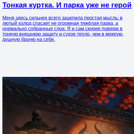
Тонкая куртка. И парка уже не герой
Меня здесь сильнее всего зацепила простая мысль: в
лютый холод спасает не огромная тяжёлая парка, а
нормально собранные слои. Я и сам скорее поверю в
тонкую внешнюю защиту и сухое тепло, чем в мокрую,
душную броню на себе.