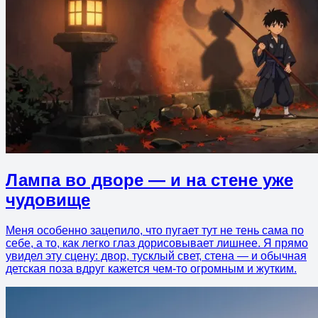
Лампа во дворе — и на стене уже
чудовище
Меня особенно зацепило, что пугает тут не тень сама по
себе, а то, как легко глаз дорисовывает лишнее. Я прямо
увидел эту сцену: двор, тусклый свет, стена — и обычная
детская поза вдруг кажется чем-то огромным и жутким.