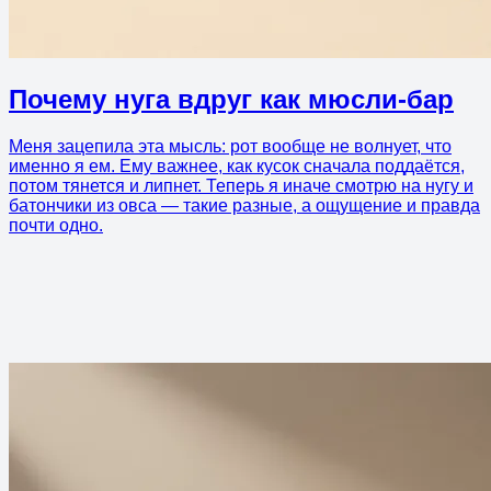
Почему нуга вдруг как мюсли-бар
Меня зацепила эта мысль: рот вообще не волнует, что
именно я ем. Ему важнее, как кусок сначала поддаётся,
потом тянется и липнет. Теперь я иначе смотрю на нугу и
батончики из овса — такие разные, а ощущение и правда
почти одно.