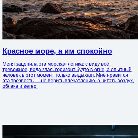
Красное море, а им спокойно
Меня зацепила эта морская логика: с виду всё
тревожное, вода злая, горизонт будто в огне, а опытный
человек в этот момент только выдыхает. Мне нравится
эта трезвость — не верить впечатлению, а читать воздух,
облака и ветер.