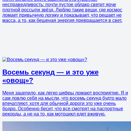
несправедливость: почти пустое облако светит ярче
плотной россыпи звёзд. Люблю такие вещи, где космос
ломает привычную логику и показывает, что решает не
масса, а то, как бешеная энергия превращается в свет.
Восемь секунд — и это уже
«овощ»?
Меня зацепило, как легко цифры ломают восприятие. Я и
сам ловлю себя на мысли, что восемь секунд будто мало
впечатляют, хотя для обычной дороги это уже очень
бодро. Особенно бесит, что все смотрят на паспортные
рекорды, а не на то, как мотоцикл едет вживую.