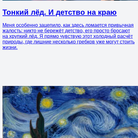
Тонкий лёд. И детство на краю
Меня особенно зацепило, как здесь ломается привычная
жалость: никто не бережёт детство, его просто бросают
на хрупкий лёд. Я прямо чувствую этот холодный расчёт
природы, где лишние несколько гребков уже могут стоить
жизни.