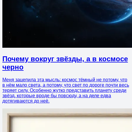
Почему вокруг звёзды, а в космосе
черно
Меня зацепила эта мысль: космос тёмный не потому, что
в нём мало света, а потому, что свет по дороге почти весь
теряет силу. Особенно жутко представить планету среди
звёзд, которые вроде бы повсюду, а на деле едва
дотягиваются до неё.