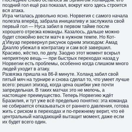
поздний гол ещё раз показал, вокруг кого здесь строится
вся атака.
Игра читалась довольно ясно. Норвегия с самого начала
полезла вперёд, забрала инициативу и заслужила свой
первый гол — Нуса забил в первом тайме после
хорошего отрезка команды. Казалось, дальше можно
будет спокойно вести матч в нужном темпе. Но Кот-
д’Ивуар перевернул рисунок одним эпизодом: Амад
Диалло убежал в контратаку и сам всё завершил.
Красиво, жёстко, по делу. Заодно этот момент вскрыл
неприятную вещь — при быстрых переходах назад у
Норвегии есть проблемы, особенно когда слишком много
людей уходит в атаку.
Развязка пришла на 86-й минуте. Холанд забил свой
пятый мяч на турнире и снова сделал то, что умеет лучше
всего: решил эпизод, когда цена ошибки уже почти
запредельная. В таких матчах это не мелочь, а
настоящее преимущество. Теперь Норвегию ждёт
Бразилия, и тут уже всё предельно понятно: эта команда
не собирается отказываться от раннего давления, готова
жить с риском в переходах и по-прежнему верит, что её
центральный нападающий вытащит момент, даже если
их будет всего один.