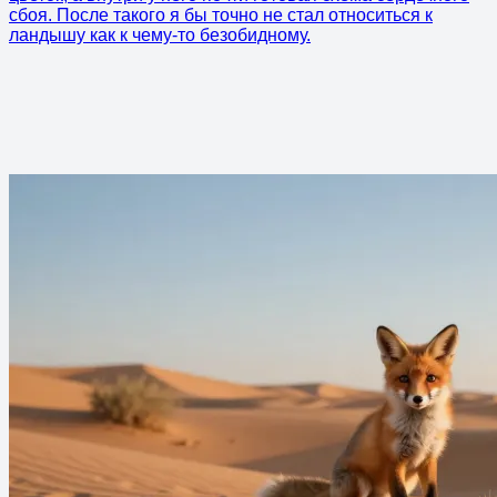
сбоя. После такого я бы точно не стал относиться к
ландышу как к чему-то безобидному.