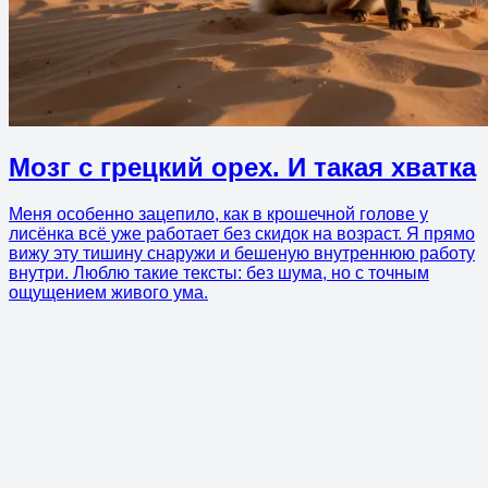
Мозг с грецкий орех. И такая хватка
Меня особенно зацепило, как в крошечной голове у
лисёнка всё уже работает без скидок на возраст. Я прямо
вижу эту тишину снаружи и бешеную внутреннюю работу
внутри. Люблю такие тексты: без шума, но с точным
ощущением живого ума.