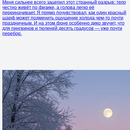
Меня сильнее всего зацепил этот странный разрыв: тело
честно живёт по физике, а голова легко её
переиначивает. Я прямо почувствовал, как один красный
шарф может подменить ощущение холода чем-то почти
праздничным. И на этом фоне особенно дико звучит, что
для пингвинов и тюленей десять градусов — уже почти
перебор.