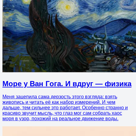
Море у Ван Гога. И вдруг — физика
Меня зацепила сама дерзость этого взгляда: взять
живопись и читать её как набор измерений. И чем
дальше, тем сильнее это работает. Особенно странно и
красиво звучит мысль, что глаз мог сам собрать хаос
моря в узор, похожий на реальное движение воды.