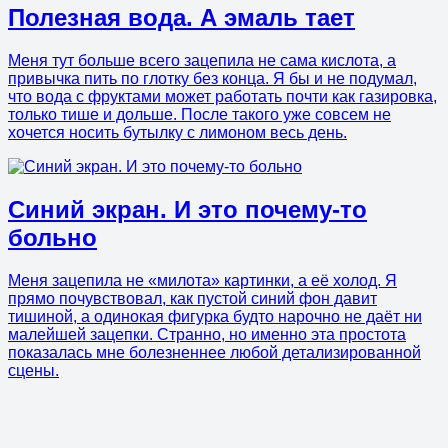
Полезная вода. А эмаль тает
Меня тут больше всего зацепила не сама кислота, а
привычка пить по глотку без конца. Я бы и не подумал,
что вода с фруктами может работать почти как газировка,
только тише и дольше. После такого уже совсем не
хочется носить бутылку с лимоном весь день.
Синий экран. И это почему-то
больно
Меня зацепила не «милота» картинки, а её холод. Я
прямо почувствовал, как пустой синий фон давит
тишиной, а одинокая фигурка будто нарочно не даёт ни
малейшей зацепки. Странно, но именно эта простота
показалась мне болезненнее любой детализированной
сцены.