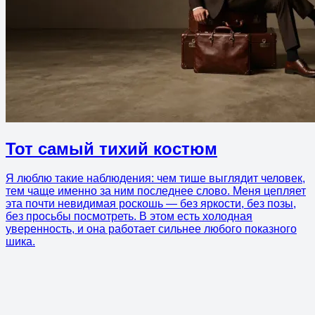
Тот самый тихий костюм
Я люблю такие наблюдения: чем тише выглядит человек,
тем чаще именно за ним последнее слово. Меня цепляет
эта почти невидимая роскошь — без яркости, без позы,
без просьбы посмотреть. В этом есть холодная
уверенность, и она работает сильнее любого показного
шика.