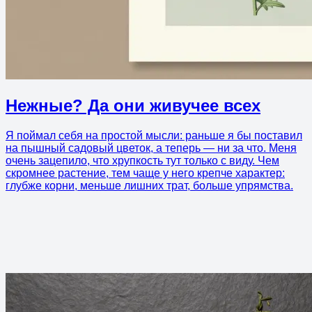
Нежные? Да они живучее всех
Я поймал себя на простой мысли: раньше я бы поставил
на пышный садовый цветок, а теперь — ни за что. Меня
очень зацепило, что хрупкость тут только с виду. Чем
скромнее растение, тем чаще у него крепче характер:
глубже корни, меньше лишних трат, больше упрямства.