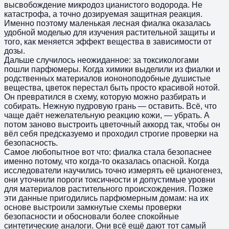
высвобождение микродоз цианистого водорода. Не
катастрофа, а точно дозируемая защитная реакция.
Именно поэтому маленькая лесная фиалка оказалась
удобной моделью для изучения растительной защиты и
того, как меняется эффект вещества в зависимости от
дозы.
Дальше случилось неожиданное: за токсикологами
пошли парфюмеры. Когда химики выделили из фиалки и
родственных материалов иононоподобные душистые
вещества, цветок перестал быть просто красивой нотой.
Он превратился в схему, которую можно разбирать и
собирать. Нежную пудровую грань — оставить. Всё, что
чаще даёт нежелательную реакцию кожи, — убрать. А
потом заново выстроить цветочный аккорд так, чтобы он
вёл себя предсказуемо и проходил строгие проверки на
безопасность.
Самое любопытное вот что: фиалка стала безопаснее
именно потому, что когда-то оказалась опасной. Когда
исследователи научились точно измерять её цианогенез,
они уточнили пороги токсичности и допустимые уровни
для материалов растительного происхождения. Позже
эти данные пригодились парфюмерным домам: на их
основе выстроили замкнутые схемы проверки
безопасности и обосновали более спокойные
синтетические аналоги. Они всё ещё дают тот самый