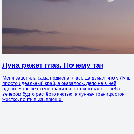
Луна режет глаз. Почему так
Меня зацепила сама подмена: я всегда думал, что у Луны
просто идеальный край, а оказалось, дело не в ней
одной. Больше всего нравится этот контраст — небо
вечером будто растёрто кистью, а лунная граница стоит
жёстко, почти вызывающе.