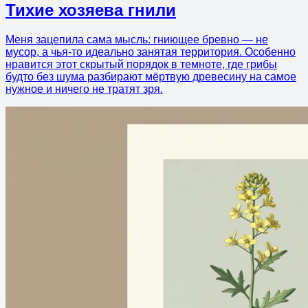
Тихие хозяева гнили
Меня зацепила сама мысль: гниющее бревно — не
мусор, а чья-то идеально занятая территория. Особенно
нравится этот скрытый порядок в темноте, где грибы
будто без шума разбирают мёртвую древесину на самое
нужное и ничего не тратят зря.