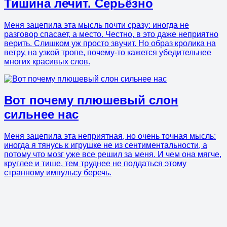
Тишина лечит. Серьёзно
Меня зацепила эта мысль почти сразу: иногда не
разговор спасает, а место. Честно, в это даже неприятно
верить. Слишком уж просто звучит. Но образ кролика на
ветру, на узкой тропе, почему-то кажется убедительнее
многих красивых слов.
Вот почему плюшевый слон
сильнее нас
Меня зацепила эта неприятная, но очень точная мысль:
иногда я тянусь к игрушке не из сентиментальности, а
потому что мозг уже все решил за меня. И чем она мягче,
круглее и тише, тем труднее не поддаться этому
странному импульсу беречь.