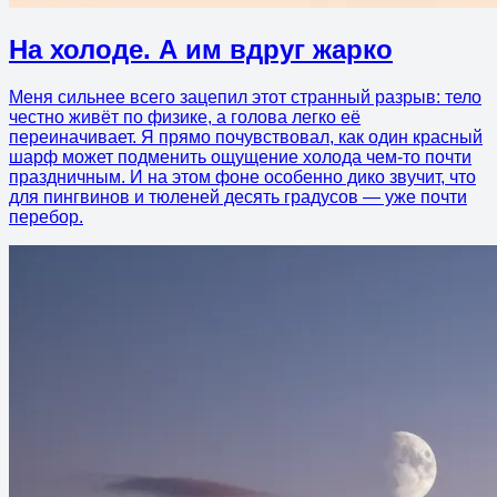
На холоде. А им вдруг жарко
Меня сильнее всего зацепил этот странный разрыв: тело
честно живёт по физике, а голова легко её
переиначивает. Я прямо почувствовал, как один красный
шарф может подменить ощущение холода чем-то почти
праздничным. И на этом фоне особенно дико звучит, что
для пингвинов и тюленей десять градусов — уже почти
перебор.