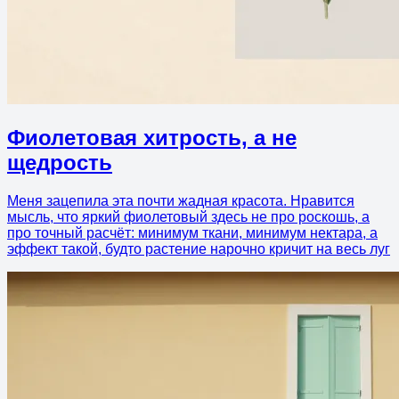
Фиолетовая хитрость, а не
щедрость
Меня зацепила эта почти жадная красота. Нравится
мысль, что яркий фиолетовый здесь не про роскошь, а
про точный расчёт: минимум ткани, минимум нектара, а
эффект такой, будто растение нарочно кричит на весь луг