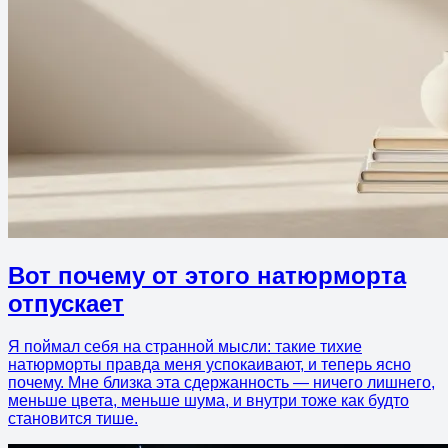
Вот почему от этого натюрморта
отпускает
Я поймал себя на странной мысли: такие тихие
натюрморты правда меня успокаивают, и теперь ясно
почему. Мне близка эта сдержанность — ничего лишнего,
меньше цвета, меньше шума, и внутри тоже как будто
становится тише.