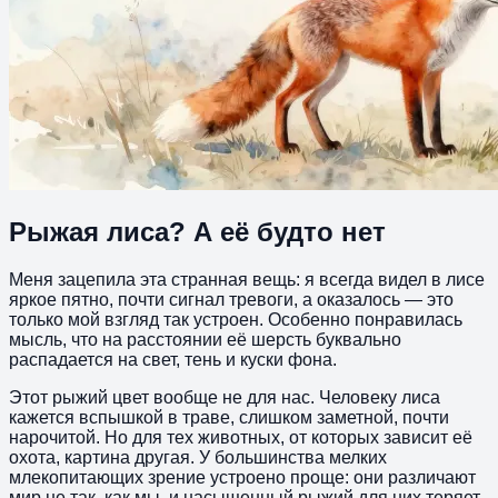
Рыжая лиса? А её будто нет
Меня зацепила эта странная вещь: я всегда видел в лисе
яркое пятно, почти сигнал тревоги, а оказалось — это
только мой взгляд так устроен. Особенно понравилась
мысль, что на расстоянии её шерсть буквально
распадается на свет, тень и куски фона.
Этот рыжий цвет вообще не для нас. Человеку лиса
кажется вспышкой в траве, слишком заметной, почти
нарочитой. Но для тех животных, от которых зависит её
охота, картина другая. У большинства мелких
млекопитающих зрение устроено проще: они различают
мир не так, как мы, и насыщенный рыжий для них теряет