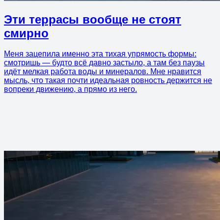
Эти террасы вообще не стоят
смирно
Меня зацепила именно эта тихая упрямость формы:
смотришь — будто всё давно застыло, а там без паузы
идёт мелкая работа воды и минералов. Мне нравится
мысль, что такая почти идеальная ровность держится не
вопреки движению, а прямо из него.