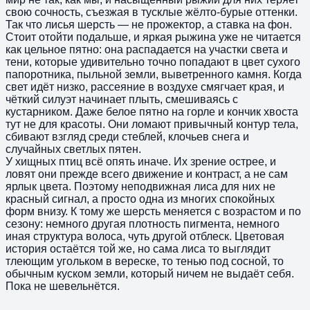
свою сочность, съезжая в тусклые жёлто-бурые оттенки.
Так что лисья шерсть — не прожектор, а ставка на фон.
Стоит отойти подальше, и яркая рыжина уже не читается
как цельное пятно: она распадается на участки света и
тени, которые удивительно точно попадают в цвет сухого
папоротника, пыльной земли, выветренного камня. Когда
свет идёт низко, рассеяние в воздухе смягчает края, и
чёткий силуэт начинает плыть, смешиваясь с
кустарником. Даже белое пятно на горле и кончик хвоста
тут не для красоты. Они ломают привычный контур тела,
сбивают взгляд среди стеблей, клочьев снега и
случайных светлых пятен.
У хищных птиц всё опять иначе. Их зрение острее, и
ловят они прежде всего движение и контраст, а не сам
ярлык цвета. Поэтому неподвижная лиса для них не
красный сигнал, а просто одна из многих спокойных
форм внизу. К тому же шерсть меняется с возрастом и по
сезону: немного другая плотность пигмента, немного
иная структура волоса, чуть другой отблеск. Цветовая
история остаётся той же, но сама лиса то выглядит
тлеющим угольком в вереске, то тенью под сосной, то
обычным куском земли, который ничем не выдаёт себя.
Пока не шевельнётся.