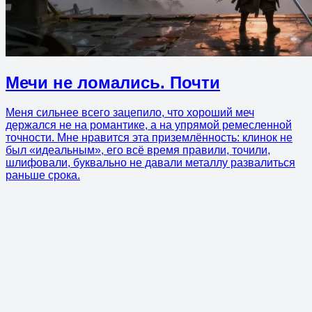
Мечи не ломались. Почти
Меня сильнее всего зацепило, что хороший меч
держался не на романтике, а на упрямой ремесленной
точности. Мне нравится эта приземлённость: клинок не
был «идеальным», его всё время правили, точили,
шлифовали, буквально не давали металлу развалиться
раньше срока.