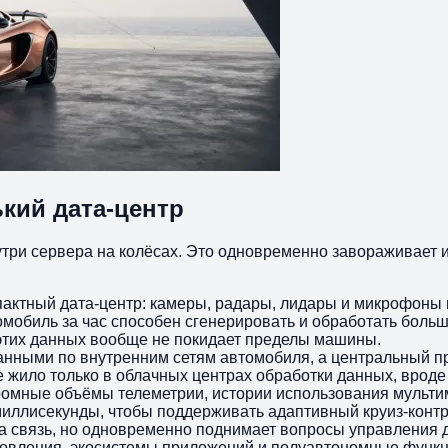
кий дата‑центр
нутри сервера на колёсах. Это одновременно завораживает и
актный дата‑центр: камеры, радары, лидары и микрофоны
обиль за час способен сгенерировать и обработать боль
 этих данных вообще не покидает пределы машины.
анными по внутренним сетям автомобиля, а центральный п
жило только в облачных центрах обработки данных, вроде 
Огромные объёмы телеметрии, истории использования муль
иллисекунды, чтобы поддерживать адаптивный круиз‑контр
 на связь, но одновременно поднимает вопросы управления
овления, экосистемы приложений и полуавтономные функци