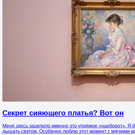
Секрет сияющего платья? Вот он
Меня здесь зацепило именно это упрямое «наоборот». Я бы 
дышать светом. Особенно люблю этот момент с мягкими кр