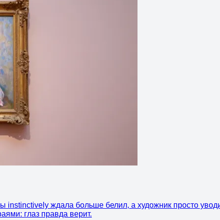
instinctively ждала больше белил, а художник просто уводи
аями: глаз правда верит.