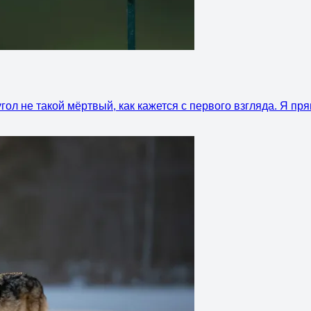
ол не такой мёртвый, как кажется с первого взгляда. Я пря