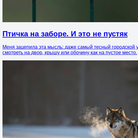
Птичка на заборе. И это не пустяк
Меня зацепила эта мысль: даже самый тесный городской уг
смотреть на двор, крышу или обочину как на пустое место.