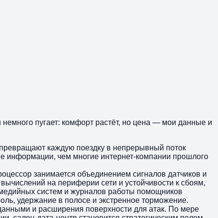
 немного пугает: комфорт растёт, но цена — мои данные и
 превращают каждую поездку в непрерывный поток
ше информации, чем многие интернет‑компании прошлого
роцессор занимается объединением сигналов датчиков и
вычислений на периферии сети и устойчивости к сбоям,
тимедийных систем и журналов работы помощников
оль, удержание в полосе и экстренное торможение.
 данными и расширения поверхности для атак. По мере
и, салон‑дата‑центр становится стратегическим полем