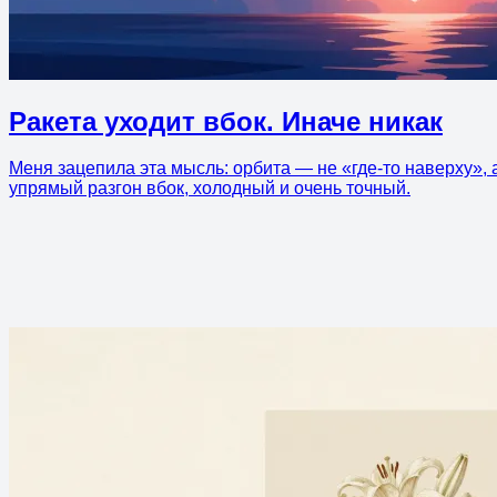
Ракета уходит вбок. Иначе никак
Меня зацепила эта мысль: орбита — не «где-то наверху», 
упрямый разгон вбок, холодный и очень точный.