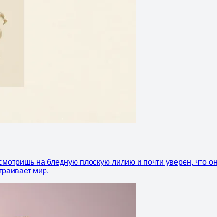
смотришь на бледную плоскую лилию и почти уверен, что он
страивает мир.