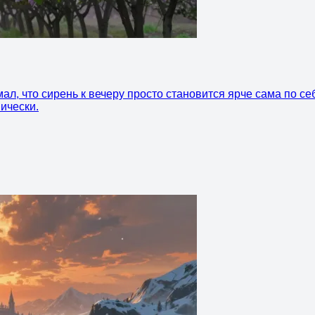
л, что сирень к вечеру просто становится ярче сама по себе
ически.