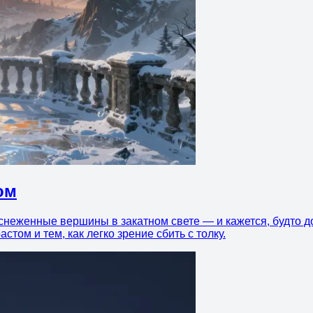
ом
снеженные вершины в закатном свете — и кажется, будто до
астом и тем, как легко зрение сбить с толку.