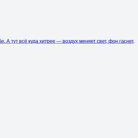
. А тут всё куда хитрее — воздух меняет свет, фон гаснет,