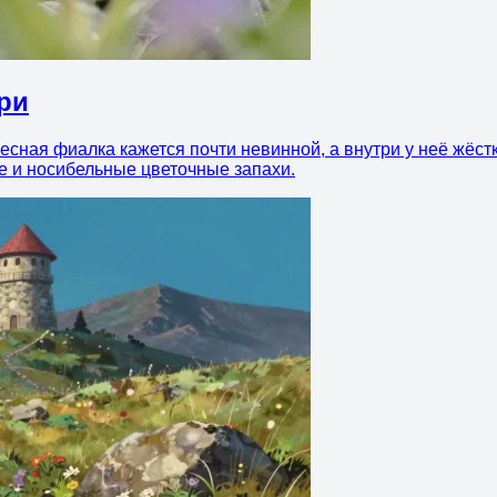
три
есная фиалка кажется почти невинной, а внутри у неё жёст
ые и носибельные цветочные запахи.