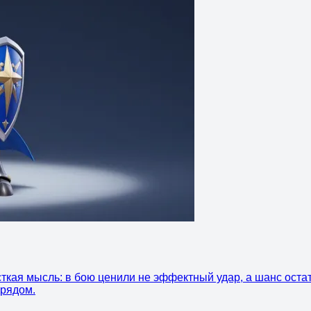
сткая мысль: в бою ценили не эффектный удар, а шанс остат
 рядом.