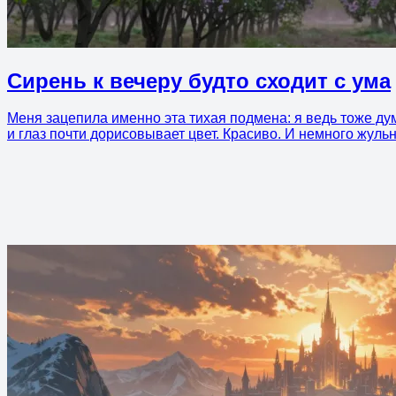
Сирень к вечеру будто сходит с ума
Меня зацепила именно эта тихая подмена: я ведь тоже дума
и глаз почти дорисовывает цвет. Красиво. И немного жульн