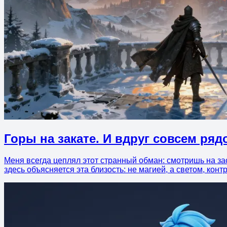
Горы на закате. И вдруг совсем ряд
Меня всегда цеплял этот странный обман: смотришь на за
здесь объясняется эта близость: не магией, а светом, контр