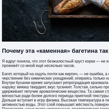
Почему эта «каменная» багетина так
Я вдруг поняла, что этот безжалостный хруст корки — не из
проживёт со мной ещё несколько часов.
Багет, который на ощупь почти как кирпич, — не ошибка, 
черствение без химических ухищрений, опираясь только на 
Внутри буханки время запускают ретроградация крахмала
наружу: мякиш твердеет, вкус тускнеет. Толстая, сильно 
удерживает летучие ароматические вещества. Та самая ст
мягкостью ради более долгого периода приятной текстуры
Дальше вступает в игру физика. Высокая температура в п
активностью воды. Этот слой повышает жёсткость поверх
Покупатели, чаще всего неосознанно, поддерживают такое