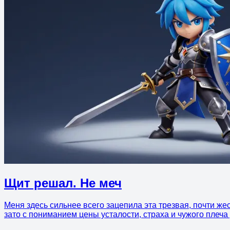
Щит решал. Не меч
Меня здесь сильнее всего зацепила эта трезвая, почти же
зато с пониманием цены усталости, страха и чужого плеча