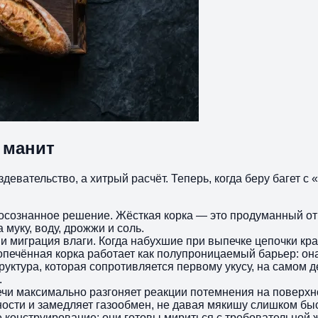
 манит
девательство, а хитрый расчёт. Теперь, когда беру багет с «
а осознанное решение. Жёсткая корка — это продуманный от
муку, воду, дрожжи и соль.
 и миграция влаги. Когда набухшие при выпечке цепочки к
пропечённая корка работает как полупроницаемый барьер: о
руктура, которая сопротивляется первому укусу, на самом 
.
ечи максимально разгоняет реакции потемнения на поверхн
ности и замедляет газообмен, не давая мякишу слишком бы
 конструирование: они готовы мириться с требовательной 