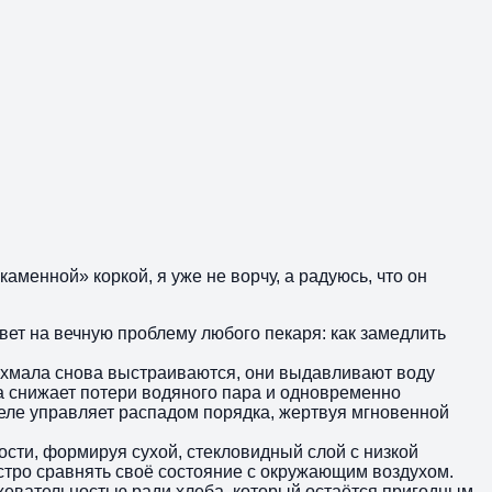
каменной» коркой, я уже не ворчу, а радуюсь, что он
вет на вечную проблему любого пекаря: как замедлить
рахмала снова выстраиваются, они выдавливают воду
на снижает потери водяного пара и одновременно
деле управляет распадом порядка, жертвуя мгновенной
ости, формируя сухой, стекловидный слой с низкой
стро сравнять своё состояние с окружающим воздухом.
жевательностью ради хлеба, который остаётся пригодным