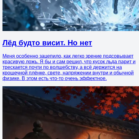
Лёд будто висит. Но нет
Меня особенно зацепило, как легко зрение подсовывает
красивую ложь. Я бы и сам решил, что кусок льда парит и
трескается почти по волшебству, а всё держится на
крошечной плёнке, свете, напряжении внутри и обычной
физике. В этом есть что-то очень эффектное.