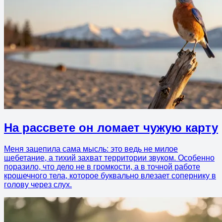
На рассвете он ломает чужую карту
Меня зацепила сама мысль: это ведь не милое
щебетание, а тихий захват территории звуком. Особенно
поразило, что дело не в громкости, а в точной работе
крошечного тела, которое буквально влезает сопернику в
голову через слух.