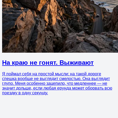
На краю не гонят. Выживают
Я поймал себя на простой мысли: на такой дороге
спешка вообще не выглядит смелостью. Она выглядит
глупо. Меня особенно зацепило, что медленнее — не
значит дольше, если любая ерунда может оборвать всю
поездку в одну секунду.