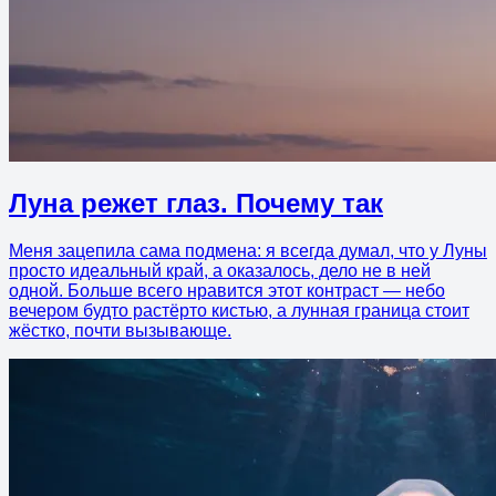
Луна режет глаз. Почему так
Меня зацепила сама подмена: я всегда думал, что у Луны
просто идеальный край, а оказалось, дело не в ней
одной. Больше всего нравится этот контраст — небо
вечером будто растёрто кистью, а лунная граница стоит
жёстко, почти вызывающе.