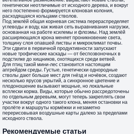
генетически неотличимые от исходного дерева, и вокруг
него постепенно формируется клоновая колония,
расходящаяся кольцами стволов.
Под землёй общая корневая система перераспределяет
углеводы и воду, как живая сеть выравнивания нагрузки,
основанная на работе ксилемы и флоэмы. Над землёй
расширяющаяся крона меняет проникновение света,
толщину слоя опавшей листвы и микроклимат почвы.
Эти сдвиги в первичной продуктивности запускают
новые трофические каскады — от беспозвоночных в
подстилке до хищников, охотящихся среди ветвей.
Для птиц такой мини‑лес становится настоящим
апгрейдом среды. Густые, генетически однородные
стволы дают больше мест для гнёзд и ночёвок, создают
несколько ярусов укрытий, а синхронное цветение и
плодоношение вызывают мощные, но локальные
всплески корма. Виды, которые обычно рассредоточены
по отдельным деревьям, могут теперь закреплять свои
участки вокруг одного такого клона, меняя остановки на
пролёте и маршруты кормёжки и незаметно
перерисовывая воздушные карты далеко за пределами
исходного ствола.
Рекомендуемые статьи