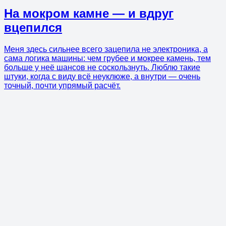
На мокром камне — и вдруг
вцепился
Меня здесь сильнее всего зацепила не электроника, а
сама логика машины: чем грубее и мокрее камень, тем
больше у неё шансов не соскользнуть. Люблю такие
штуки, когда с виду всё неуклюже, а внутри — очень
точный, почти упрямый расчёт.