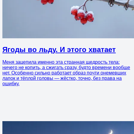
Ягоды во льду. И этого хватает
Меня зацепила именно эта странная щедрость тела:
ничего не копить, а сжигать сразу, будто времени вообще
нет. Особенно сильно работает образ почти онемевших
лапок и тёплой головы — жёстко, точно, без права на
ошибку.