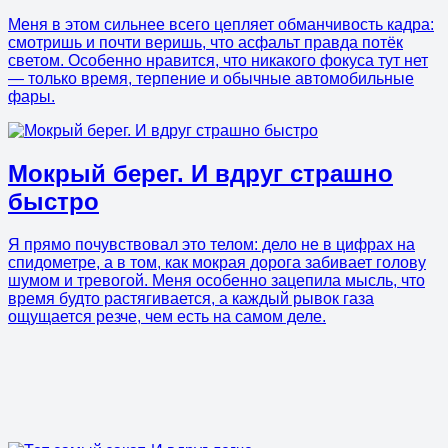
Меня в этом сильнее всего цепляет обманчивость кадра:
смотришь и почти веришь, что асфальт правда потёк
светом. Особенно нравится, что никакого фокуса тут нет
— только время, терпение и обычные автомобильные
фары.
Мокрый берег. И вдруг страшно
быстро
Я прямо почувствовал это телом: дело не в цифрах на
спидометре, а в том, как мокрая дорога забивает голову
шумом и тревогой. Меня особенно зацепила мысль, что
время будто растягивается, а каждый рывок газа
ощущается резче, чем есть на самом деле.