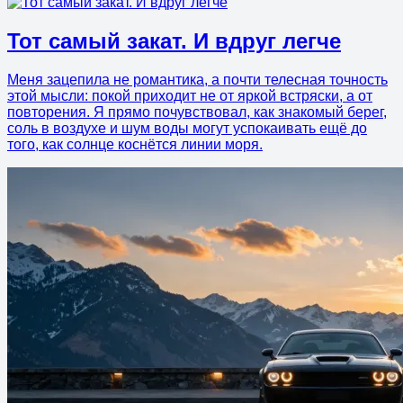
Тот самый закат. И вдруг легче
Меня зацепила не романтика, а почти телесная точность
этой мысли: покой приходит не от яркой встряски, а от
повторения. Я прямо почувствовал, как знакомый берег,
соль в воздухе и шум воды могут успокаивать ещё до
того, как солнце коснётся линии моря.