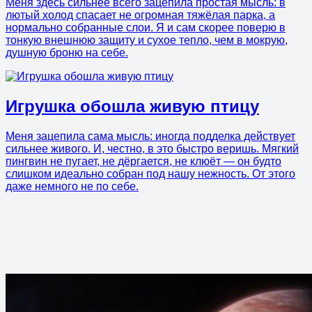
Меня здесь сильнее всего зацепила простая мысль: в
лютый холод спасает не огромная тяжёлая парка, а
нормально собранные слои. Я и сам скорее поверю в
тонкую внешнюю защиту и сухое тепло, чем в мокрую,
душную броню на себе.
Игрушка обошла живую птицу
Меня зацепила сама мысль: иногда подделка действует
сильнее живого. И, честно, в это быстро веришь. Мягкий
пингвин не пугает, не дёргается, не клюёт — он будто
слишком идеально собран под нашу нежность. От этого
даже немного не по себе.