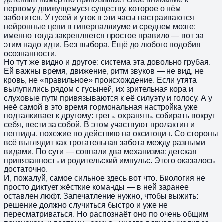
первому движущемуся существу, которое о нём
заботится. У гусей и уток в эти часы настраиваются
нейронные цепи в гиперпаллиуме и среднем мозге:
именно тогда закрепляется простое правило — вот за
этим надо идти. Без выбора. Ещё до любого подобия
осознанности.
Но тут же видно и другое: система эта довольно грубая.
Ей важны время, движение, ритм звуков — не вид, не
кровь, не «правильное» происхождение. Если утята
вылупились рядом с гусыней, их зрительная кора и
слуховые пути привязываются к её силуэту и голосу. А у
неё самой в это время гормональная настройка уже
подталкивает к другому: греть, охранять, собирать вокруг
себя, вести за собой. В этом участвуют пролактин и
пептиды, похожие по действию на окситоцин. Со стороны
всё выглядит как трогательная забота между разными
видами. По сути — совпали два механизма: детская
привязанность и родительский импульс. Этого оказалось
достаточно.
И, пожалуй, самое сильное здесь вот что. Биология не
просто диктует жёсткие команды — в ней заранее
оставлен люфт. Запечатление нужно, чтобы выжить:
решение должно случиться быстро и уже не
пересматриваться. Но распознаёт оно по очень общим