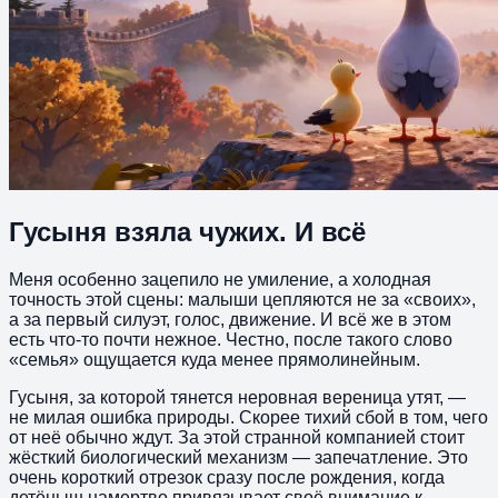
Гусыня взяла чужих. И всё
Меня особенно зацепило не умиление, а холодная
точность этой сцены: малыши цепляются не за «своих»,
а за первый силуэт, голос, движение. И всё же в этом
есть что-то почти нежное. Честно, после такого слово
«семья» ощущается куда менее прямолинейным.
Гусыня, за которой тянется неровная вереница утят, —
не милая ошибка природы. Скорее тихий сбой в том, чего
от неё обычно ждут. За этой странной компанией стоит
жёсткий биологический механизм — запечатление. Это
очень короткий отрезок сразу после рождения, когда
детёныш намертво привязывает своё внимание к