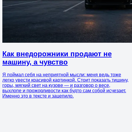
Как внедорожники продают не
машину, а чувство
Я поймал себя на неприятной мысли: меня ведь тоже
легко увести красивой картинкой. Стоит показать тишину,
горы, мягкий свет на кузове — и разговор о весе,
выхлопе и прожорливости как будто сам собой исчезает.
Именно это в тексте и зацепило.