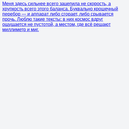
Меня здесь сильнее всего зацепила не скорость, а
хрупкость всего этого баланса. Буквально крошечный
перебор — и аппарат либо сгорает, либо срывается
прочь. Люблю такие тексты: в них космос вдруг
ощущается не пустотой, а местом, где всё решают
миллиметр и миг.