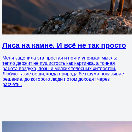
Лиса на камне. И всё не так просто
Меня зацепила эта простая и почти упрямая мысль:
тепло держит не пушистость как картинка, а точная
работа воздуха, позы и мелких телесных хитростей.
Люблю такие вещи, когда природа без шума показывает
решение, до которого люди потом доходят через
расчёты.