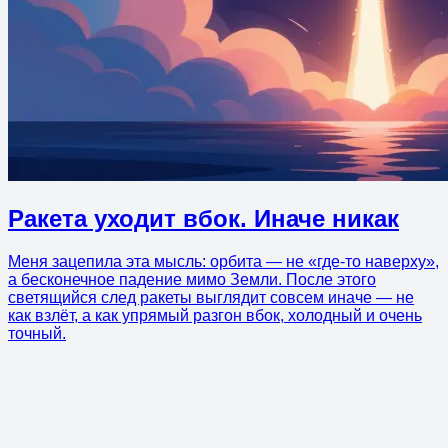
Ракета уходит вбок. Иначе никак
Меня зацепила эта мысль: орбита — не «где-то наверху»,
а бесконечное падение мимо Земли. После этого
светящийся след ракеты выглядит совсем иначе — не
как взлёт, а как упрямый разгон вбок, холодный и очень
точный.