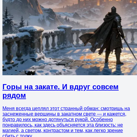
Горы на закате. И вдруг совсем
рядом
Меня всегда цеплял этот странный обман: смотришь на
заснеженные вершины в закатном свете — и кажется,
будто до них можно дотянуться рукой. Особенно
понравилось, как здесь объясняется эта близость: не
магией, а светом, контрастом и тем, как легко зрение
сбить с толку.