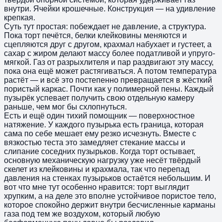
внутри. Ячейки крошечные. Конструкция — на удивление
крепкая.
Суть тут простая: побеждает не давление, а структура.
Пока торт печётся, белки клейковины меняются и
сцепляются друг с другом, крахмал набухает и густеет, а
сахар с жиром делают массу более податливой и упруго-
мягкой. Газ от разрыхлителя и пар раздвигают эту массу,
пока она ещё может растягиваться. А потом температура
растёт — и всё это постепенно превращается в жёсткий
пористый каркас. Почти как у полимерной пены. Каждый
пузырёк успевает получить свою отдельную камеру
раньше, чем мог бы схлопнуться.
Есть и ещё один тихий помощник — поверхностное
натяжение. У каждого пузырька есть граница, которая
сама по себе мешает ему резко исчезнуть. Вместе с
вязкостью теста это замедляет стекание массы и
слипание соседних пузырьков. Когда торт остывает,
основную механическую нагрузку уже несёт твёрдый
скелет из клейковины и крахмала, так что перепад
давления на стенках пузырьков остаётся небольшим. И
вот что мне тут особенно нравится: торт выглядит
хрупким, а на деле это вполне устойчивое пористое тело,
которое спокойно держит внутри бесчисленные карманы
газа под тем же воздухом, который любую