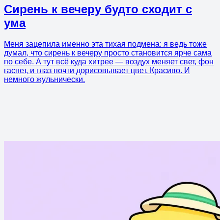
Сирень к вечеру будто сходит с
ума
Меня зацепила именно эта тихая подмена: я ведь тоже
думал, что сирень к вечеру просто становится ярче сама
по себе. А тут всё куда хитрее — воздух меняет свет, фон
гаснет, и глаз почти дорисовывает цвет. Красиво. И
немного жульнически.