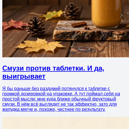
Смузи против таблетки. И да,
выигрывает
Я бы раньше без раздумий потянулся к таблетке с
громкой дозировкой на упаковке. А тут поймал себя на
простой мысли: мне куда ближе обычный фруктовый
смузи. В нём всё выглядит не так эффектно, зато для
желудка мягче и, похоже, честнее по результату.