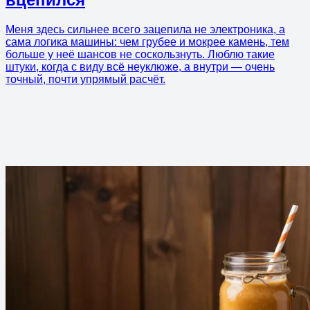
Меня здесь сильнее всего зацепила не электроника, а
сама логика машины: чем грубее и мокрее камень, тем
больше у неё шансов не соскользнуть. Люблю такие
штуки, когда с виду всё неуклюже, а внутри — очень
точный, почти упрямый расчёт.