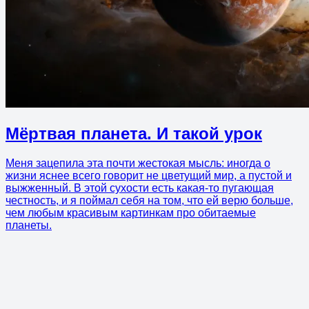
Мёртвая планета. И такой урок
Меня зацепила эта почти жестокая мысль: иногда о
жизни яснее всего говорит не цветущий мир, а пустой и
выжженный. В этой сухости есть какая-то пугающая
честность, и я поймал себя на том, что ей верю больше,
чем любым красивым картинкам про обитаемые
планеты.