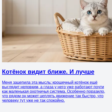
Котёнок видит ближе. И лучше
Меня зацепила эта мысль: крошечный котёнок ещё
выглядит неловким, а глаза у него уже работают почти
как маленькая охотничья система. Особенно поразило,
что рядом он может цеплять движение так быстро, что
человеку тут уже не так спокойно.