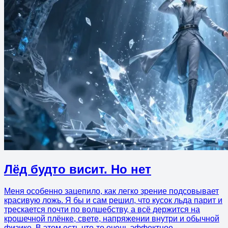
Лёд будто висит. Но нет
Меня особенно зацепило, как легко зрение подсовывает
красивую ложь. Я бы и сам решил, что кусок льда парит и
трескается почти по волшебству, а всё держится на
крошечной плёнке, свете, напряжении внутри и обычной
физике. В этом есть что-то очень эффектное.