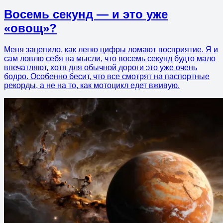
Восемь секунд — и это уже
«овощ»?
Меня зацепило, как легко цифры ломают восприятие. Я и
сам ловлю себя на мысли, что восемь секунд будто мало
впечатляют, хотя для обычной дороги это уже очень
бодро. Особенно бесит, что все смотрят на паспортные
рекорды, а не на то, как мотоцикл едет вживую.