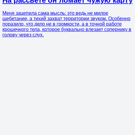
На рассвете он ломает чужую карту
Меня зацепила сама мысль: это ведь не милое
щебетание, а тихий захват территории звуком. Особенно
поразило, что дело не в громкости, а в точной работе
крошечного тела, которое буквально влезает сопернику в
голову через слух.