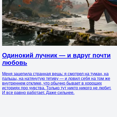
Одинокий лучник — и вдруг почти
любовь
Меня зацепила странная вещь: я смотрел на туман, на
пальцы, на натянутую тетиву — и ловил себя на том же
внутреннем отклике, что обычно бывает в хороших
историях про чувства. Только тут никто никого не любит.
И все равно работает. Даже сильнее.