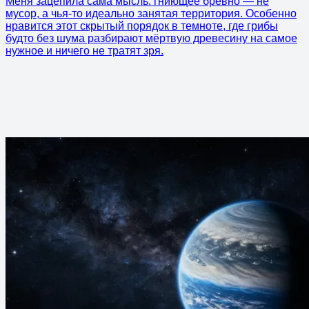
Меня зацепила сама мысль: гниющее бревно — не
мусор, а чья-то идеально занятая территория. Особенно
нравится этот скрытый порядок в темноте, где грибы
будто без шума разбирают мёртвую древесину на самое
нужное и ничего не тратят зря.