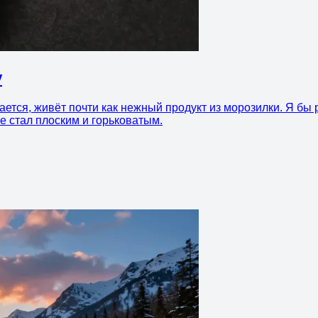
у
ется, живёт почти как нежный продукт из морозилки. Я бы 
не стал плоским и горьковатым.