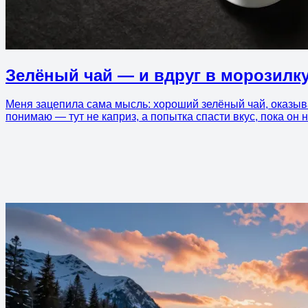
Зелёный чай — и вдруг в морозилк
Меня зацепила сама мысль: хороший зелёный чай, оказыва
понимаю — тут не каприз, а попытка спасти вкус, пока он 