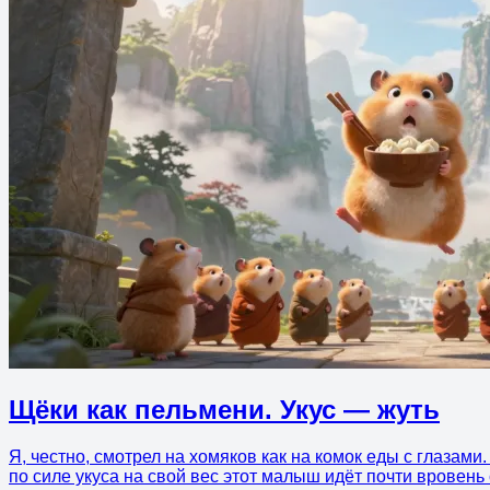
Щёки как пельмени. Укус — жуть
Я, честно, смотрел на хомяков как на комок еды с глазами
по силе укуса на свой вес этот малыш идёт почти вровень