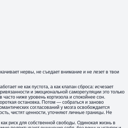
скачивает нервы, не съедает внимание и не лезет в твои
отает не как пустота, а как клапан сброса: исчезает
ривязанности и эмоциональной саморегуляции это только
 часто ниже уровень кортизола и спокойнее сон.
Короткая остановка. Потом — собраться и заново
романтических согласований у мозга освобождается
ость, чистят ценности, уточняют личные границы. Не
 как риск для собственной свободы. Одинокая жизнь в
рямую подпитывают ощущение себя, без вечных уступок и