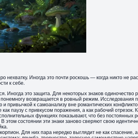
ро нехватку. Иногда это почти роскошь — когда никто не ра
сти к себе.
. Иногда это защита. Для некоторых знаков одиночество раб
 понемногу возвращается в ровный режим. Исследования п
 и привычкой к самоанализу вне романтических конфликтов
как паузу с привкусом поражения, а как рабочий отрезок. 
исполнительных функциях показывают, что без постоянных 
 В этом состоянии эти знаки заново сверяют свою идентичн
йка.
орпион. Для них пара нередко выглядит не как спасение, а
я система: дружба, творчество, телесное самочувствие нап