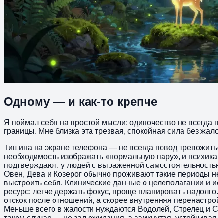
Одному — и как-то крепче
Я поймал себя на простой мысли: одиночество не всегда п
границы. Мне близка эта трезвая, спокойная сила без жало
Тишина на экране телефона — не всегда повод тревожиться
необходимость изображать «нормальную пару», и психика
подтверждают: у людей с выраженной самостоятельностью
Овен, Дева и Козерог обычно проживают такие периоды не 
выстроить себя. Клинические данные о целеполагании и 
ресурс: легче держать фокус, проще планировать надолго.
отскок после отношений, а скорее внутренняя перенастро
Меньше всего в жалости нуждаются Водолей, Стрелец и Ск
таком случае — не зал ожидания, а замкнутая, устойчива