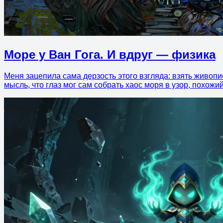
Море у Ван Гога. И вдруг — физика
Меня зацепила сама дерзость этого взгляда: взять живопис
мысль, что глаз мог сам собрать хаос моря в узор, похож