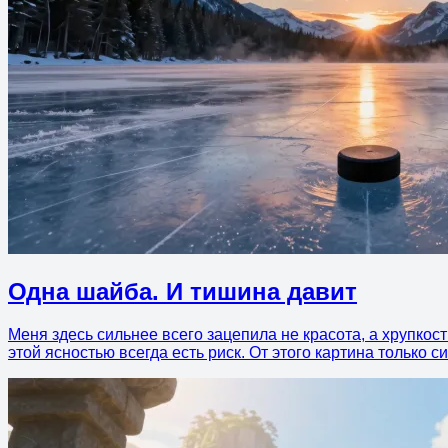
Одна шайба. И тишина давит
Меня здесь сильнее всего зацепила не красота, а хрупкос
этой ясностью всегда есть риск. От этого картина только с