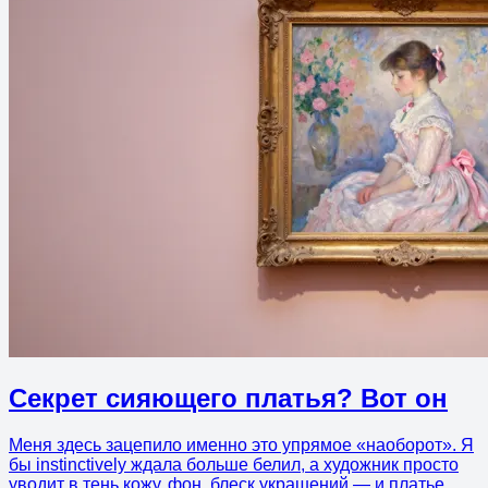
Секрет сияющего платья? Вот он
Меня здесь зацепило именно это упрямое «наоборот». Я
бы instinctively ждала больше белил, а художник просто
уводит в тень кожу, фон, блеск украшений — и платье