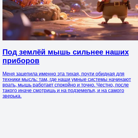
Под землёй мышь сильнее наших
приборов
Меня зацепила именно эта тихая, почти обидная для
техники мысль: там, где наши умные системы начинают
врать, мышь работает спокойно и точно. Честно, после
такого иначе смотришь и на подземелья, и на самого
зверька.