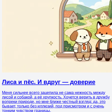
Лиса и пёс. И вдруг — доверие
Меня сильнее всего зацепила не сама нежность между
лисой и собакой, а её хрупкость. Хочется верить в дружбу
вопреки природе, но мне ближе честный взгляд: да, это
бывает, только без иллюзий, под присмотром и с очень
тонким чувством границы.