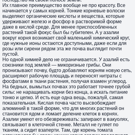
Их главное преимущество вообще не про красоту. Все
начинается у самых корней. Тонкие корневые волоски
выделяют органические кислоты и вещества, которые
удерживают железо и фосфор в растворимой форме
даже в кислой среде. Для менее приспособленных
растений такой фокус был бы губителен. А у азалии
вокруг корня возникает свой маленький химический круг,
где нужные ионы остаются доступными, даже если для
розы или сирени рядом эта же почва выглядит почти
пустой.
Но одной химией дело не ограничивается. У азалий есть
союзники под землей — микоризные грибы. Они
пронизывают почву, будто добавляют корням новую сеть,
расширяют рабочую площадь и переносят нитраты с
фосфатами в ткани растения, получая взамен углерод.
На бедных, вымытых почвах это работает точнее грубой
силы: не наращивать корни без конца, а искать питание
тонко и цепко. И есть еще одна вещь, пожалуй, самая
показательная. Кислая почва часто высвобождает
алюминий в такой форме, что для многих растений он
становится ядом и ломает деление клеток в корнях.
Азалии умеют его обезвреживать: запирают в вакуолях,
связывают в клеточной стенке. Металл не гуляет по
тканям, а сидит взаперти. Там, где корень томата