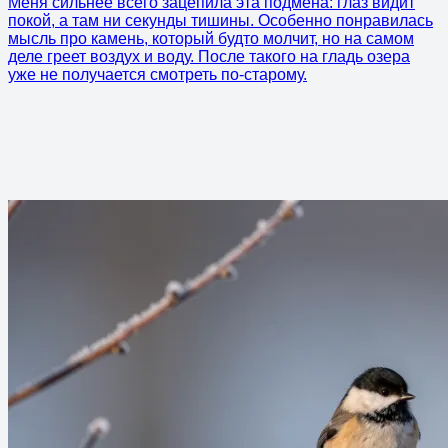
Меня сильнее всего зацепила эта подмена: глаз видит
покой, а там ни секунды тишины. Особенно понравилась
мысль про камень, который будто молчит, но на самом
деле греет воздух и воду. После такого на гладь озера
уже не получается смотреть по-старому.