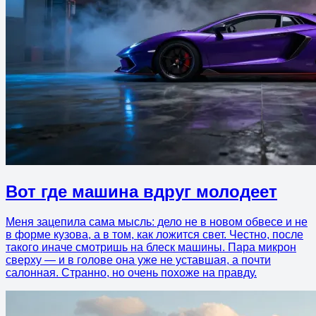
Вот где машина вдруг молодеет
Меня зацепила сама мысль: дело не в новом обвесе и не
в форме кузова, а в том, как ложится свет. Честно, после
такого иначе смотришь на блеск машины. Пара микрон
сверху — и в голове она уже не уставшая, а почти
салонная. Странно, но очень похоже на правду.