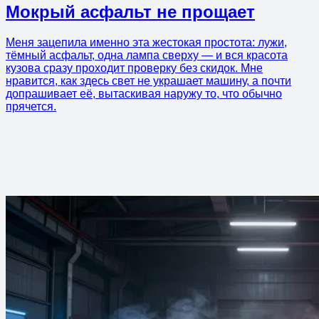
Мокрый асфальт не прощает
Меня зацепила именно эта жестокая простота: лужи,
тёмный асфальт, одна лампа сверху — и вся красота
кузова сразу проходит проверку без скидок. Мне
нравится, как здесь свет не украшает машину, а почти
допрашивает её, вытаскивая наружу то, что обычно
прячется.