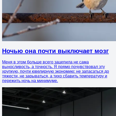
Ночью она почти выключает мозг
Меня в этом больше всего зацепила не сама
выносливость, а точность. Я прямо почувствовал эту
хрупкую, почти ювелирную экономию: не запасаться до
тяжести, не зарываться, а тихо сбавить температуру и
пережить ночь на минимуме.