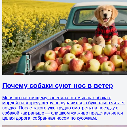
Почему собаки суют нос в ветер
Меня по-настоящему зацепила эта мысль: собака с
мордой навстречу ветру не дурачится, а буквально читает
воздух. После такого уже трудно смотреть на поездку с
собакой как раньше — слишком уж живо представляется
целая дорога, собранная носом по кусочкам.