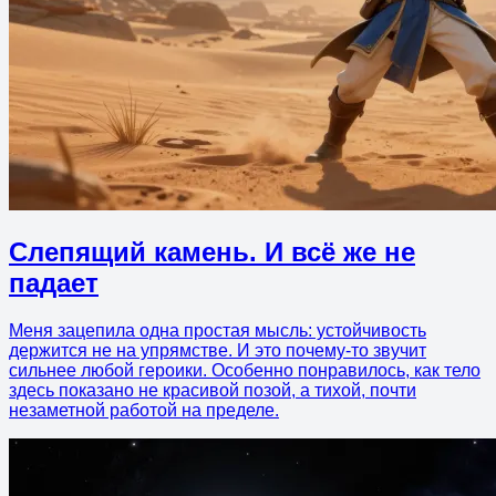
Слепящий камень. И всё же не
падает
Меня зацепила одна простая мысль: устойчивость
держится не на упрямстве. И это почему-то звучит
сильнее любой героики. Особенно понравилось, как тело
здесь показано не красивой позой, а тихой, почти
незаметной работой на пределе.