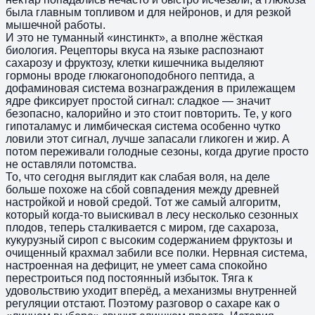
была главным топливом и для нейронов, и для резкой
мышечной работы.
И это не туманный «инстинкт», а вполне жёсткая
биология. Рецепторы вкуса на языке распознают
сахарозу и фруктозу, клетки кишечника выделяют
гормоны вроде глюкагоноподобного пептида, а
дофаминовая система вознаграждения в прилежащем
ядре фиксирует простой сигнал: сладкое — значит
безопасно, калорийно и это стоит повторить. Те, у кого
гипоталамус и лимбическая система особенно чутко
ловили этот сигнал, лучше запасали гликоген и жир. А
потом переживали голодные сезоны, когда другие просто
не оставляли потомства.
То, что сегодня выглядит как слабая воля, на деле
больше похоже на сбой совпадения между древней
настройкой и новой средой. Тот же самый алгоритм,
который когда-то выискивал в лесу несколько сезонных
плодов, теперь сталкивается с миром, где сахароза,
кукурузный сироп с высоким содержанием фруктозы и
очищенный крахмал забили все полки. Нервная система,
настроенная на дефицит, не умеет сама спокойно
перестроиться под постоянный избыток. Тяга к
удовольствию уходит вперёд, а механизмы внутренней
регуляции отстают. Поэтому разговор о сахаре как о