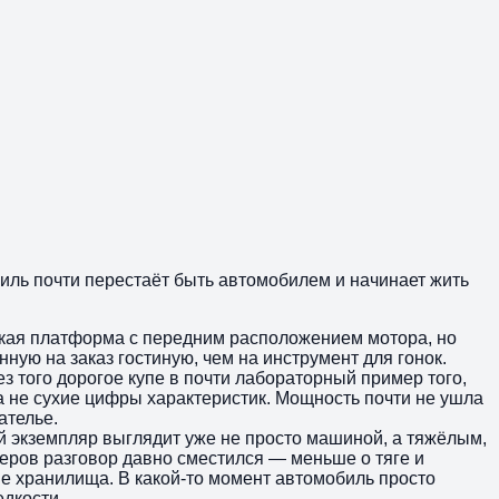
биль почти перестаёт быть автомобилем и начинает жить
нская платформа с передним расположением мотора, но
ную на заказ гостиную, чем на инструмент для гонок.
ез того дорогое купе в почти лабораторный пример того,
а не сухие цифры характеристик. Мощность почти не ушла
ателье.
ый экземпляр выглядит уже не просто машиной, а тяжёлым,
еров разговор давно сместился — меньше о тяге и
ые хранилища. В какой-то момент автомобиль просто
едкости.