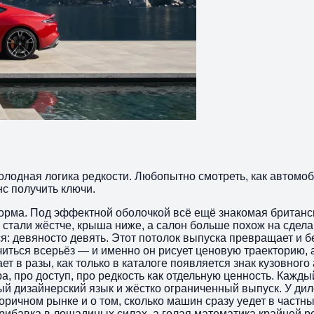
холодная логика редкости. Любопытно смотреть, как автомо
нс получить ключи.
и форма. Под эффектной оболочкой всё ещё знакомая брита
 стали жёстче, крыша ниже, а салон больше похож на сделан
ся: девяносто девять. Этот потолок выпуска превращает и б
читься всерьёз — и именно он рисует ценовую траекторию, 
т в разы, как только в каталоге появляется знак кузовного 
а, про доступ, про редкость как отдельную ценность. Кажд
й дизайнерский язык и жёстко ограниченный выпуск. У дил
оричном рынке и о том, сколько машин сразу уедет в частн
рибавка в лошадиных силах, а голая математика крайней р