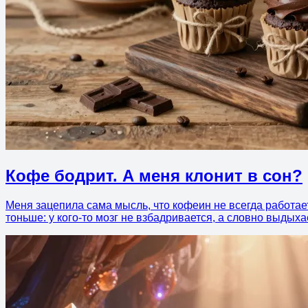
Кофе бодрит. А меня клонит в сон?
Меня зацепила сама мысль, что кофеин не всегда работает
тоньше: у кого-то мозг не взбадривается, а словно выдыха