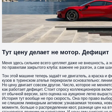
Тут цену делает не мотор. Дефицит
Меня здесь сильнее всего цепляет даже не внешность, а 
по правилам закрытого клуба: важнее не разгон, а сам ша
Тон этой машине теперь задаёт не двигатель, а краска 
кузов в туринском ателье перекроили основательно: линии
Но цену двигает совсем другое. Число, которое не меняет
как работает дефицит. Стоит спросу коллекционеров вклю
от обычной версии, зато оценка на аукционе легко вырастае
История тут вообще не про скорость. Она про право выбор
не слишком ликвидным активом: узнаваемая техника, новы
моменте, больше о распределении квот, разнице цен на вт
становится движимым капиталом. И цену ему считает не п