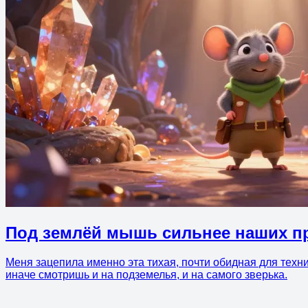
Под землёй мышь сильнее наших п
Меня зацепила именно эта тихая, почти обидная для техни
иначе смотришь и на подземелья, и на самого зверька.