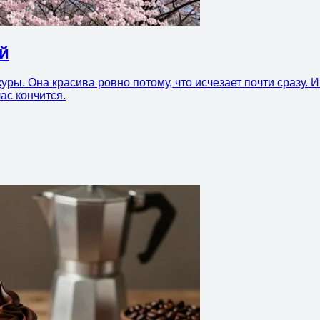
ей
уры. Она красива ровно потому, что исчезает почти сразу. И
час кончится.