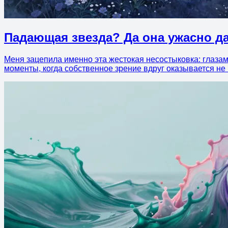
Падающая звезда? Да она ужасно д
Меня зацепила именно эта жестокая несостыковка: глазам
моменты, когда собственное зрение вдруг оказывается н