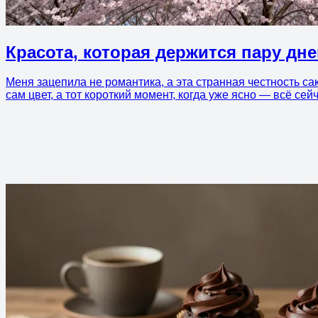
Красота, которая держится пару дн
Меня зацепила не романтика, а эта странная честность сак
сам цвет, а тот короткий момент, когда уже ясно — всё сей