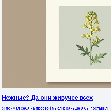
Нежные? Да они живучее всех
Я поймал себя на простой мысли: раньше я бы поставил