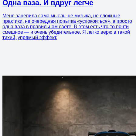
Одна ваза. И вдруг легче
Меня зацепила сама мысль: не музыка, не сложные
практики, не очередная попытка «успокоиться», а просто
одна ваза в правильном свете. В этом есть что-то почти
смешное — и очень убедительное. Я легко верю в такой
тихий, упрямый эффект.