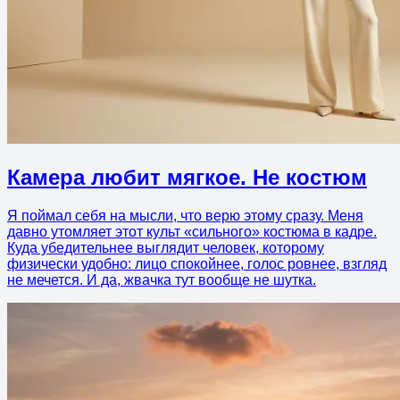
Камера любит мягкое. Не костюм
Я поймал себя на мысли, что верю этому сразу. Меня
давно утомляет этот культ «сильного» костюма в кадре.
Куда убедительнее выглядит человек, которому
физически удобно: лицо спокойнее, голос ровнее, взгляд
не мечется. И да, жвачка тут вообще не шутка.