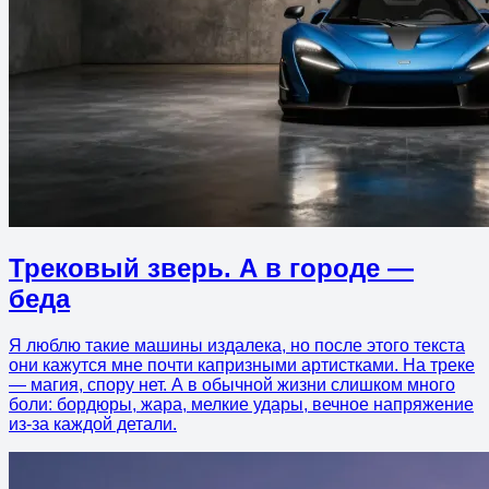
Трековый зверь. А в городе —
беда
Я люблю такие машины издалека, но после этого текста
они кажутся мне почти капризными артистками. На треке
— магия, спору нет. А в обычной жизни слишком много
боли: бордюры, жара, мелкие удары, вечное напряжение
из-за каждой детали.