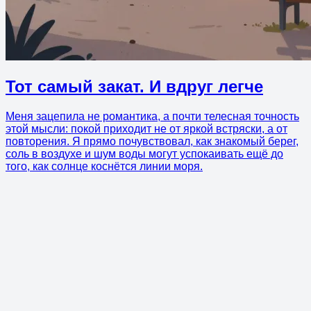
Тот самый закат. И вдруг легче
Меня зацепила не романтика, а почти телесная точность
этой мысли: покой приходит не от яркой встряски, а от
повторения. Я прямо почувствовал, как знакомый берег,
соль в воздухе и шум воды могут успокаивать ещё до
того, как солнце коснётся линии моря.