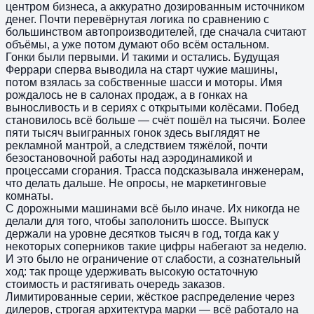
центром бизнеса, а аккуратно дозированным источником
денег. Почти перевёрнутая логика по сравнению с
большинством автопроизводителей, где сначала считают
объёмы, а уже потом думают обо всём остальном.
Гонки были первыми. И такими и остались. Будущая
Феррари сперва выводила на старт чужие машины,
потом взялась за собственные шасси и моторы. Имя
рождалось не в салонах продаж, а в гонках на
выносливость и в сериях с открытыми колёсами. Побед
становилось всё больше — счёт пошёл на тысячи. Более
пяти тысяч выигранных гонок здесь выглядят не
рекламной мантрой, а следствием тяжёлой, почти
безостановочной работы над аэродинамикой и
процессами сгорания. Трасса подсказывала инженерам,
что делать дальше. Не опросы, не маркетинговые
комнаты.
С дорожными машинами всё было иначе. Их никогда не
делали для того, чтобы заполонить шоссе. Выпуск
держали на уровне десятков тысяч в год, тогда как у
некоторых соперников такие цифры набегают за неделю.
И это было не ограничение от слабости, а сознательный
ход: так проще удерживать высокую остаточную
стоимость и растягивать очередь заказов.
Лимитированные серии, жёсткое распределение через
дилеров, строгая архитектура марки — всё работало на