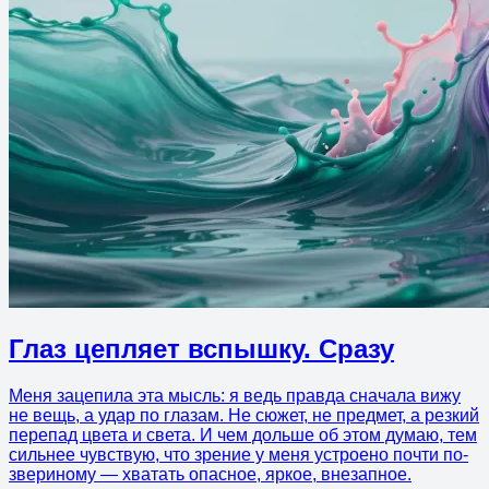
Глаз цепляет вспышку. Сразу
Меня зацепила эта мысль: я ведь правда сначала вижу
не вещь, а удар по глазам. Не сюжет, не предмет, а резкий
перепад цвета и света. И чем дольше об этом думаю, тем
сильнее чувствую, что зрение у меня устроено почти по-
звериному — хватать опасное, яркое, внезапное.