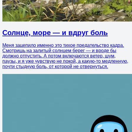
Солнце, море — и вдруг боль
Меня зацепило именно это тихое предательство кадра.
Смотришь на залитый солнцем берег — и вроде бы
должно отпустить. А потом включаются ветер, шум,
паузы, и я уже чувствую не покой, а какую-то медленную,
почти стыдную боль, от которой не отвернуться.