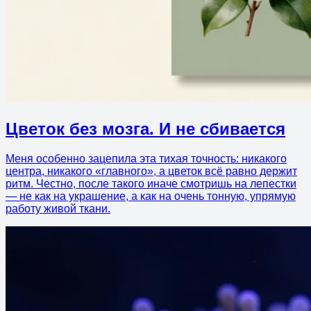
Цветок без мозга. И не сбивается
Меня особенно зацепила эта тихая точность: никакого
центра, никакого «главного», а цветок всё равно держит
ритм. Честно, после такого иначе смотришь на лепестки
— не как на украшение, а как на очень тонную, упрямую
работу живой ткани.