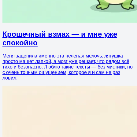
Крошечный взмах — и мне уже
спокойно
Меня зацепила именно эта нелепая мелочь: лягушка
просто машет лапкой, а мозг уже решает, что рядом всё
тихо и безопасно. Люблю такие тексты — без мистики, но
с очень точным ощущением, которое я и сам не раз
ловил.