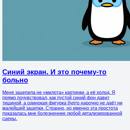
Синий экран. И это почему-то
больно
Меня зацепила не «милота» картинки, а её холод. Я
прямо почувствовал, как пустой синий фон давит
тишиной, а одинокая фигурка будто нарочно не даёт ни
малейшей зацепки. Странно, но именно эта простота
показалась мне болезненнее любой детализированной
сцены.