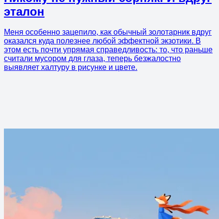
эталон
Меня особенно зацепило, как обычный золотарник вдруг
оказался куда полезнее любой эффектной экзотики. В
этом есть почти упрямая справедливость: то, что раньше
считали мусором для глаза, теперь безжалостно
выявляет халтуру в рисунке и цвете.