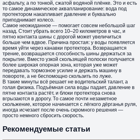
асфальту, а по тонкой, сжатой водяной плёнке. Это и есть
то самое динамическое аквапланирование: вода под
протектором накапливает давление и буквально
приподнимает колесо.
Самое неожиданное — помогает совсем небольшой шаг
назад. Стоит убрать всего 10–20 километров в час, и
пятно контакта шины с дорогой может увеличиться
больше чем вдвое. Причина простая: у воды появляется
время уйти через канавки протектора. Возвращается
трение, возвращается способность шины держаться за
покрытие. Вместо узкой скользящей полоски получается
более широкая опорная зона, которая уже может
передавать тормозное усилие и держать машину в
повороте, а не беспомощно скользить по луже.
В такие минуты всё решает не водительский талант, а
голая физика. Подъёмная сила воды падает, давление в
пятне контакта растёт, и блоки протектора снова
вгрызаются в дорогу. То самое почти незаметное
скольжение, которое начинается с лёгкого дёрганья руля,
иногда исчезает после очень скромного решения —
просто немного сбросить скорость.
Рекомендуемые статьи