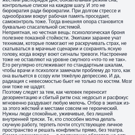
контрольные списки на каждом шагу. И это не
бюрократия ради бюрократии. При долгом стрессе и
однообразии вокруг рабочая память проседает,
самоконтроль тоже. Тогда внешняя опора становится
буквально спасательной системой.
Неприятная, но честная вещь: психологическая броня
полезнее показной стойкости. Экипажи заранее учат
техникам, которые помогают не раскручивать страх, не
скатываться в мрачные сценарии и сохранять ясную
голову, когда вокруг воют сигналы тревоги. Настроение
тоже не оставляют на уровне смутного «что-то не так».
Его регулярно отслеживают по стандартным шкалам,
чтобы врачи и психологи замечали проблему до того, как
она выльется в ссору или тяжёлую депрессию. И да,
радиация с невесомостью бьют не только по костям. Мозг
они тоже не щадят.
Поэтому следят за тем, как человек переносит
дезориентацию и сбитый ритм сна: недосып и расфокус
мгновенно раздувают любую мелочь. Отбор в экипаж из-
за этого жёсткий и местами совсем не героический.
Нужны люди спокойные, уживчивые, без лишней
внутренней тряски. Те, кто способен молча делать
скучную работу, терпеть почти отсутствующее личное
пространство и решать конфликты прямо, без театра.