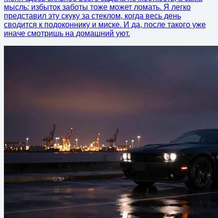
мысль: избыток заботы тоже может ломать. Я легко
представил эту скуку за стеклом, когда весь день
сводится к подоконнику и миске. И да, после такого уже
иначе смотришь на домашний уют.