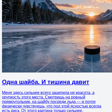
Одна шайба. И тишина давит
Меня здесь сильнее всего зацепила не красота, а
хрупкость этого места. Смотришь на ровный
прямоугольник, на шайбу посреди льда — и почти
физически чувствуешь, что под этой ясностью всегда
есть риск. От этого картина только сильнее.