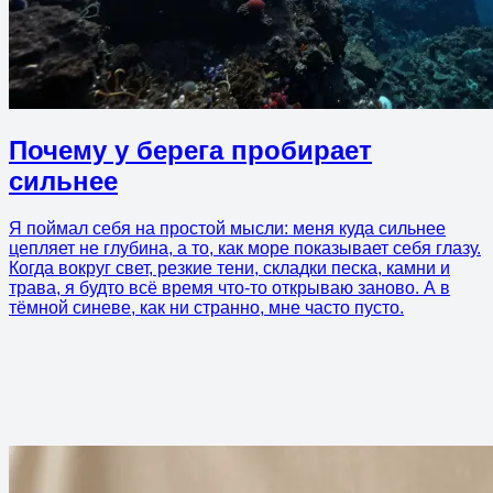
Почему у берега пробирает
сильнее
Я поймал себя на простой мысли: меня куда сильнее
цепляет не глубина, а то, как море показывает себя глазу.
Когда вокруг свет, резкие тени, складки песка, камни и
трава, я будто всё время что-то открываю заново. А в
тёмной синеве, как ни странно, мне часто пусто.