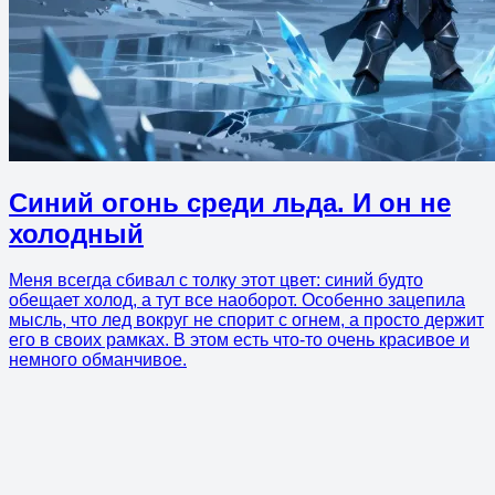
Синий огонь среди льда. И он не
холодный
Меня всегда сбивал с толку этот цвет: синий будто
обещает холод, а тут все наоборот. Особенно зацепила
мысль, что лед вокруг не спорит с огнем, а просто держит
его в своих рамках. В этом есть что-то очень красивое и
немного обманчивое.