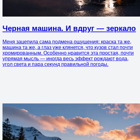
Черная машина. И вдруг — зеркало
Меня зацепила сама подмена ощущения: краска та же,
машина та же, а глаз уже клянется, что кузов стал почти
хромированным. Особенно нравится эта простая, почти
упрямая мысль — иногда весь эффект рождают вода,
угол света и пара секунд правильной погоды.