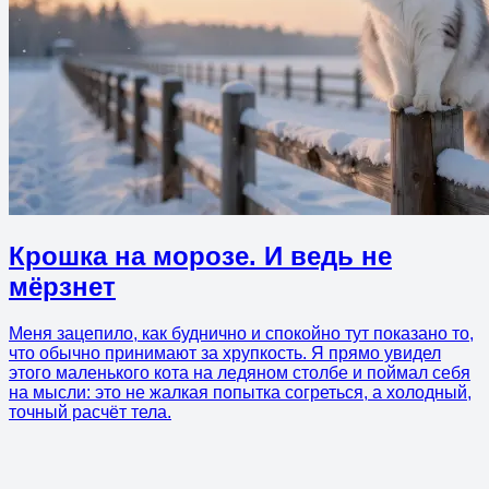
Крошка на морозе. И ведь не
мёрзнет
Меня зацепило, как буднично и спокойно тут показано то,
что обычно принимают за хрупкость. Я прямо увидел
этого маленького кота на ледяном столбе и поймал себя
на мысли: это не жалкая попытка согреться, а холодный,
точный расчёт тела.