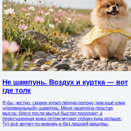
Не шампунь. Воздух и куртка — вот
где толк
Я бы, честно, скорее купил лёгкую попону, чем ещё один
«премиальный» шампунь. Меня зацепила простая
мысль: блеск после мытья быстро проходит, а
пересушенная кожа потом мучает собаку куда дольше.
Тут всё звучит по-живому и без лишней мишуры.