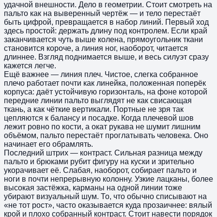
удачной внешности. Дело в геометрии. Стоит смотреть на
пальто как на выверенный чертёж — и тело перестаёт
быть цифрой, превращается в набор линий. Первый ход
здесь простой: держать длину под контролем. Если край
заканчивается чуть выше колена, прямоугольник ткани
становится короче, а линия ног, наоборот, читается
длиннее. Взгляд поднимается выше, и весь силуэт сразу
кажется легче.
Ещё важнее — линия плеч. Чистое, слегка собранное
плечо работает почти как линейка, положенная поперёк
корпуса: даёт устойчивую горизонталь, на фоне которой
передние линии пальто выглядят не как свисающая
ткань, а как чёткие вертикали. Портные не зря так
цепляются к балансу и посадке. Когда плечевой шов
лежит ровно по кости, а окат рукава не шумит лишним
объёмом, пальто перестаёт проглатывать человека. Оно
начинает его обрамлять.
Последний штрих — контраст. Сильная разница между
пальто и брюками рубит фигуру на куски и зрительно
укорачивает её. Слабая, наоборот, собирает пальто и
ноги в почти непрерывную колонну. Узкие лацканы, более
высокая застёжка, карманы на одной линии тоже
убирают визуальный шум. То, что обычно списывают на
«не тот рост», часто оказывается куда прозаичнее: вялый
крой и плохо собранный контраст. Стоит навести порядок