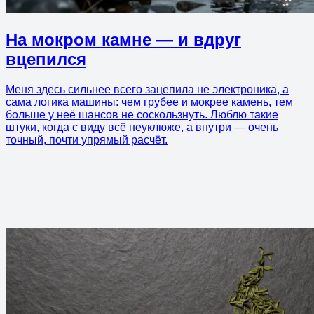
На мокром камне — и вдруг
вцепился
Меня здесь сильнее всего зацепила не электроника, а
сама логика машины: чем грубее и мокрее камень, тем
больше у неё шансов не соскользнуть. Люблю такие
штуки, когда с виду всё неуклюже, а внутри — очень
точный, почти упрямый расчёт.