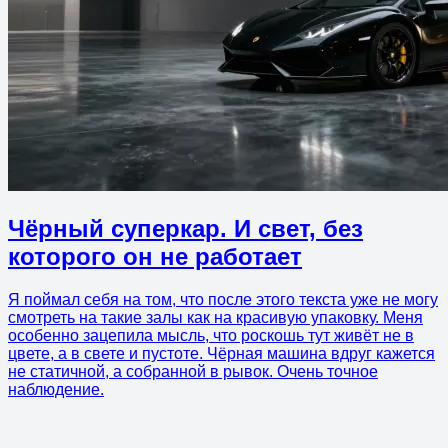
Чёрный суперкар. И свет, без
которого он не работает
Я поймал себя на том, что после этого текста уже не могу
смотреть на такие залы как на красивую упаковку. Меня
особенно зацепила мысль, что роскошь тут живёт не в
цвете, а в свете и пустоте. Чёрная машина вдруг кажется
не статичной, а собранной в рывок. Очень точное
наблюдение.