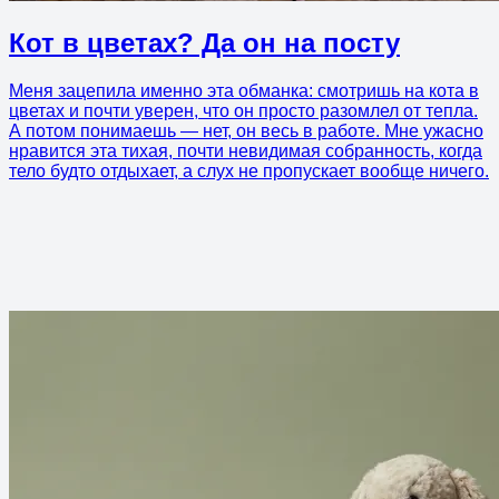
Кот в цветах? Да он на посту
Меня зацепила именно эта обманка: смотришь на кота в
цветах и почти уверен, что он просто разомлел от тепла.
А потом понимаешь — нет, он весь в работе. Мне ужасно
нравится эта тихая, почти невидимая собранность, когда
тело будто отдыхает, а слух не пропускает вообще ничего.