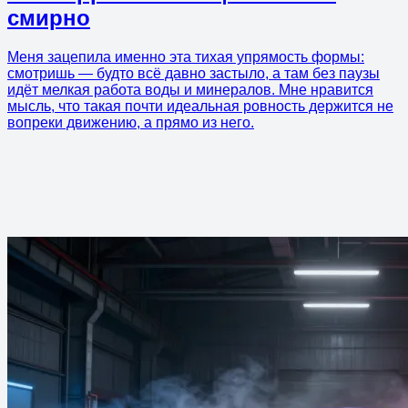
смирно
Меня зацепила именно эта тихая упрямость формы:
смотришь — будто всё давно застыло, а там без паузы
идёт мелкая работа воды и минералов. Мне нравится
мысль, что такая почти идеальная ровность держится не
вопреки движению, а прямо из него.