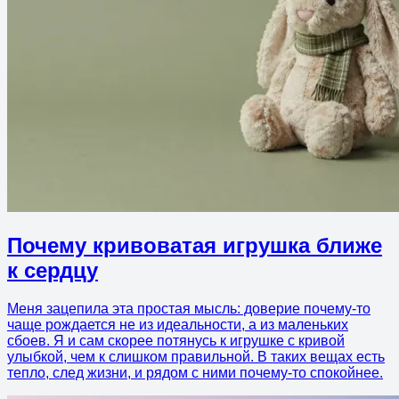
Почему кривоватая игрушка ближе
к сердцу
Меня зацепила эта простая мысль: доверие почему-то
чаще рождается не из идеальности, а из маленьких
сбоев. Я и сам скорее потянусь к игрушке с кривой
улыбкой, чем к слишком правильной. В таких вещах есть
тепло, след жизни, и рядом с ними почему-то спокойнее.