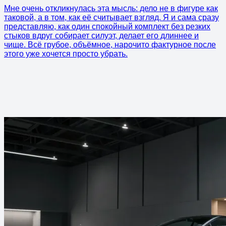
Мне очень откликнулась эта мысль: дело не в фигуре как
таковой, а в том, как её считывает взгляд. Я и сама сразу
представляю, как один спокойный комплект без резких
стыков вдруг собирает силуэт, делает его длиннее и
чище. Всё грубое, объёмное, нарочито фактурное после
этого уже хочется просто убрать.