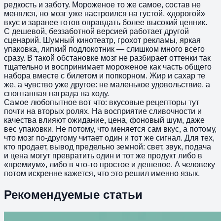
редкость и заботу. Мороженое то же самое, состав не
менялся, но мозг уже настроился на густой, «дорогой»
вкус и заранее готов оправдать более высокий ценник.
С дешевой, беззаботной версией работает другой
сценарий. Шумный кинотеатр, грохот рекламы, яркая
упаковка, липкий подлокотник — слишком много всего
сразу. В такой обстановке мозг не разбирает оттенки так
тщательно и воспринимает мороженое как часть общего
набора вместе с билетом и попкорном. Жир и сахар те
же, а чувство уже другое: не маленькое удовольствие, а
спонтанная награда на ходу.
Самое любопытное вот что: вкусовые рецепторы тут
почти на вторых ролях. На восприятие сливочности и
качества влияют ожидание, цена, фоновый шум, даже
вес упаковки. Не потому, что меняется сам вкус, а потому,
что мозг по-другому читает один и тот же сигнал. Для тех,
кто продает, вывод предельно земной: свет, звук, подача
и цена могут превратить один и тот же продукт либо в
«премиум», либо в что-то простое и дешевое. А человеку
потом искренне кажется, что это решил именно язык.
Рекомендуемые статьи