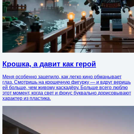
Крошка, а давит как герой
Меня особенно зацепило, как легко кино обманывает
глаз. Смотришь на крошечную фигурку — и вдруг веришь
ей больше, чем живому каскадёру. Больше всего люблю
этот момент, когда свет и фокус буквально дорисовывают
характер из пластика.