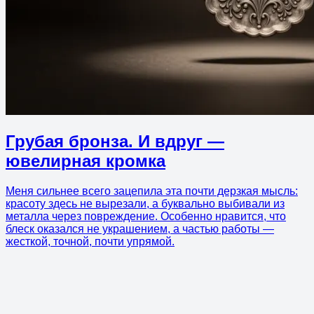
Грубая бронза. И вдруг —
ювелирная кромка
Меня сильнее всего зацепила эта почти дерзкая мысль:
красоту здесь не вырезали, а буквально выбивали из
металла через повреждение. Особенно нравится, что
блеск оказался не украшением, а частью работы —
жесткой, точной, почти упрямой.