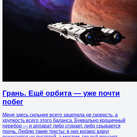
Грань. Ещё орбита — уже почти
побег
Меня здесь сильнее всего зацепила не скорость, а
хрупкость всего этого баланса. Буквально крошечный
перебор — и аппарат либо сгорает, либо срывается
прочь. Люблю такие тексты: в них космос вдруг
ощущается не пустотой, а местом, где всё решают