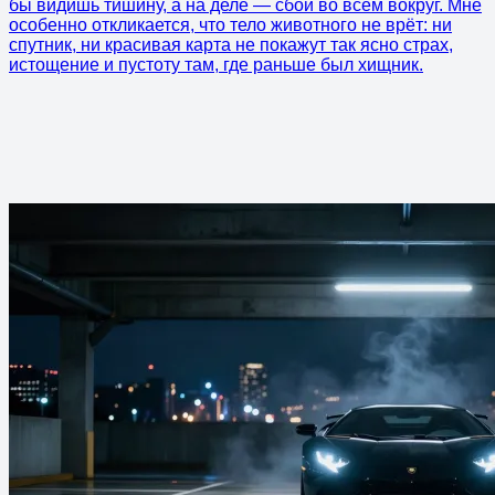
бы видишь тишину, а на деле — сбой во всём вокруг. Мне
особенно откликается, что тело животного не врёт: ни
спутник, ни красивая карта не покажут так ясно страх,
истощение и пустоту там, где раньше был хищник.