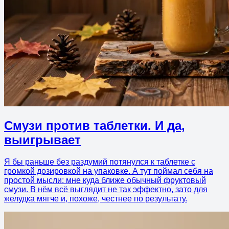
Смузи против таблетки. И да,
выигрывает
Я бы раньше без раздумий потянулся к таблетке с
громкой дозировкой на упаковке. А тут поймал себя на
простой мысли: мне куда ближе обычный фруктовый
смузи. В нём всё выглядит не так эффектно, зато для
желудка мягче и, похоже, честнее по результату.