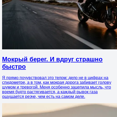
Мокрый берег. И вдруг страшно
быстро
Я прямо почувствовал это телом: дело не в цифрах на
спидометре, а в том, как мокрая дорога забивает голову
шумом и тревогой. Меня особенно зацепила мысль, что
время будто растягивается, а каждый рывок газа
ощущается резче, чем есть на самом деле.