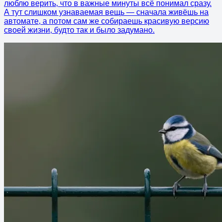
люблю верить, что в важные минуты всё понимал сразу.
А тут слишком узнаваемая вещь — сначала живёшь на
автомате, а потом сам же собираешь красивую версию
своей жизни, будто так и было задумано.