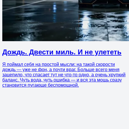
Дождь. Двести миль. И не улететь
Я поймал себя на простой мысли: на такой скорости
дождь — уже не фон, а почти враг. Больше всего меня
зацепило, что спасает тут не что-то одно, а очень хрупкий
баланс. Чуть вода, чуть ошибка — и вся эта мощь сразу
становится пугающе беспомощной.