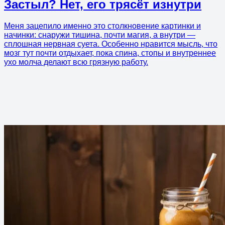
Застыл? Нет, его трясёт изнутри
Меня зацепило именно это столкновение картинки и
начинки: снаружи тишина, почти магия, а внутри —
сплошная нервная суета. Особенно нравится мысль, что
мозг тут почти отдыхает, пока спина, стопы и внутреннее
ухо молча делают всю грязную работу.