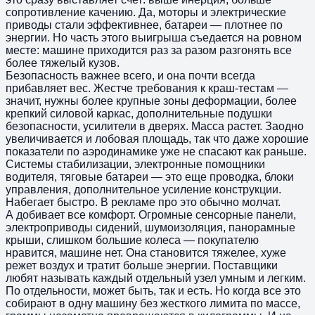
сопротивление качению. Да, моторы и электрические
приводы стали эффективнее, батареи — плотнее по
энергии. Но часть этого выигрыша съедается на ровном
месте: машине приходится раз за разом разгонять все
более тяжелый кузов.
Безопасность важнее всего, и она почти всегда
прибавляет вес. Жестче требования к краш-тестам —
значит, нужны более крупные зоны деформации, более
крепкий силовой каркас, дополнительные подушки
безопасности, усилители в дверях. Масса растет. Заодно
увеличивается и лобовая площадь, так что даже хорошие
показатели по аэродинамике уже не спасают как раньше.
Системы стабилизации, электронные помощники
водителя, тяговые батареи — это еще проводка, блоки
управления, дополнительное усиление конструкции.
Набегает быстро. В рекламе про это обычно молчат.
А добивает все комфорт. Огромные сенсорные панели,
электроприводы сидений, шумоизоляция, панорамные
крыши, слишком большие колеса — покупателю
нравится, машине нет. Она становится тяжелее, хуже
режет воздух и тратит больше энергии. Поставщики
любят называть каждый отдельный узел умным и легким.
По отдельности, может быть, так и есть. Но когда все это
собирают в одну машину без жесткого лимита по массе,