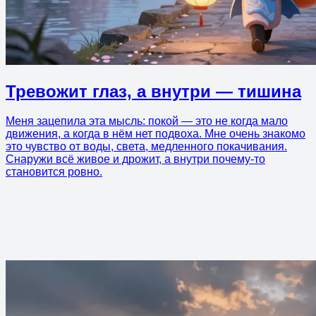
Тревожит глаз, а внутри — тишина
Меня зацепила эта мысль: покой — это не когда мало
движения, а когда в нём нет подвоха. Мне очень знакомо
это чувство от воды, света, медленного покачивания.
Снаружи всё живое и дрожит, а внутри почему-то
становится ровно.