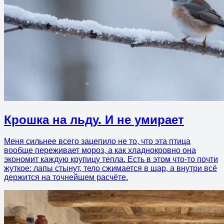
Крошка на льду. И не умирает
Меня сильнее всего зацепило не то, что эта птица
вообще переживает мороз, а как хладнокровно она
экономит каждую крупицу тепла. Есть в этом что-то почти
жуткое: лапы стынут, тело сжимается в шар, а внутри всё
держится на точнейшем расчёте.