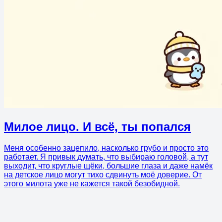
Милое лицо. И всё, ты попался
Меня особенно зацепило, насколько грубо и просто это
работает. Я привык думать, что выбираю головой, а тут
выходит, что круглые щёки, большие глаза и даже намёк
на детское лицо могут тихо сдвинуть моё доверие. От
этого милота уже не кажется такой безобидной.