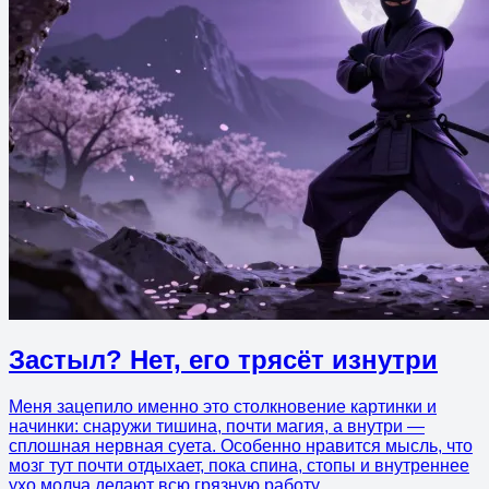
Застыл? Нет, его трясёт изнутри
Меня зацепило именно это столкновение картинки и
начинки: снаружи тишина, почти магия, а внутри —
сплошная нервная суета. Особенно нравится мысль, что
мозг тут почти отдыхает, пока спина, стопы и внутреннее
ухо молча делают всю грязную работу.