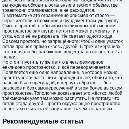
вынуждена обходить остальные в тесном объёме, где
траектории сталкиваются, а не расходятся.
В математике это ограничение описывают строго —
через изотопию вложения и фундаментальную группу.
Смысл простой: в обычном евклидовом трёхмерном
пространстве замкнутая петля не может изменить тип
узла, если её не разрезать. Не хватает одного хода.
Совсем простого, но запрещённого: чтобы один участок
петли прошёл прямо сквозь другой. В трёх измерениях
это означало бы наложение вещества на вещество. Так
нельзя.
Но стоит пустить ту же петлю в четырёхмерное
евклидово пространство, и всё переворачивается.
Появляется ещё одно направление, в которое можно
просто увести часть нити: приподнять её, обойти то, что
раньше было преградой, и вернуть обратно — без
разрезов и без самопересечений в этом более высоком
пространстве. Топология доказывает это жёстко: любой
трёхмерный узел там можно распутать. Не потому, что
петля стала другой. Просто окружающее пространство
перестало считать её запутанность чем-то важным.
Рекомендуемые статьи