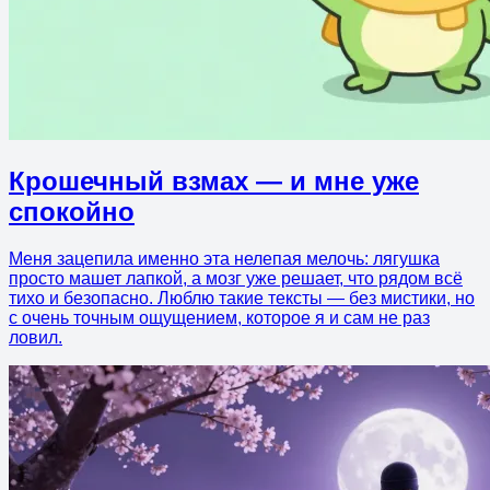
Крошечный взмах — и мне уже
спокойно
Меня зацепила именно эта нелепая мелочь: лягушка
просто машет лапкой, а мозг уже решает, что рядом всё
тихо и безопасно. Люблю такие тексты — без мистики, но
с очень точным ощущением, которое я и сам не раз
ловил.