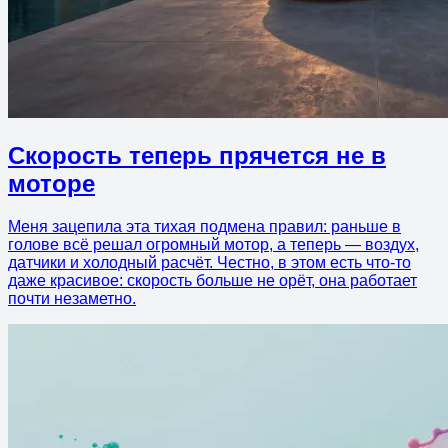
Скорость теперь прячется не в
моторе
Меня зацепила эта тихая подмена правил: раньше в
голове всё решал огромный мотор, а теперь — воздух,
датчики и холодный расчёт. Честно, в этом есть что-то
даже красивое: скорость больше не орёт, она работает
почти незаметно.