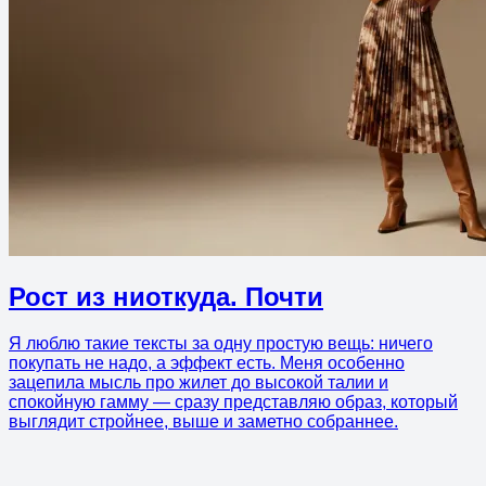
Рост из ниоткуда. Почти
Я люблю такие тексты за одну простую вещь: ничего
покупать не надо, а эффект есть. Меня особенно
зацепила мысль про жилет до высокой талии и
спокойную гамму — сразу представляю образ, который
выглядит стройнее, выше и заметно собраннее.