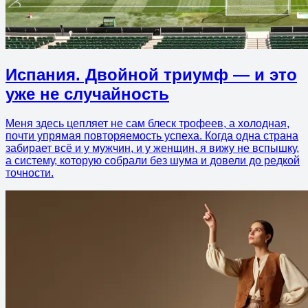
Испания. Двойной триумф — и это
уже не случайность
Меня здесь цепляет не сам блеск трофеев, а холодная,
почти упрямая повторяемость успеха. Когда одна страна
забирает всё и у мужчин, и у женщин, я вижу не вспышку,
а систему, которую собрали без шума и довели до редкой
точности.