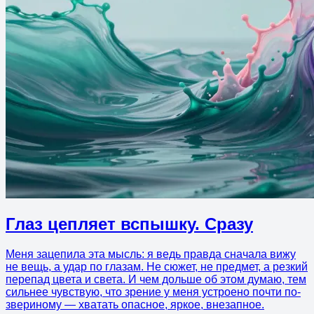
Глаз цепляет вспышку. Сразу
Меня зацепила эта мысль: я ведь правда сначала вижу
не вещь, а удар по глазам. Не сюжет, не предмет, а резкий
перепад цвета и света. И чем дольше об этом думаю, тем
сильнее чувствую, что зрение у меня устроено почти по-
звериному — хватать опасное, яркое, внезапное.