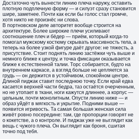
Достаточно чуть вынести линию плеча наружу, оставить
плотную подплечную форму — и силуэт сразу становится
шире, заметнее. Почти как если бы голос стал громче,
хотя никто не произнёс ни слова.
В портновском деле авторитет вообще строится на
архитектуре. Более широкие плечи усиливают
соотношение плеч и бёдер — приём, который когда-то
помогал мужскому костюму скрывать массивность тела, а
теперь на более узкой фигуре даёт другое: не тяжесть, а
присутствие. Стоит поднять линию застёжки чуть выше и
немного ближе к центру, и точка фиксации оказывается
ближе к естественной талии. Торс собирается, будто на
внутреннем каркасе, а взгляд больше не цепляется за
грудь — он держится в устойчивом, спокойном центре.
Длиной пиджак ставит последнюю точку. Если край едва
касается верхней части бедра, таз остаётся очерченным,
но не утопает в ткани, ноги кажутся длиннее, а корпус —
цельным, почти монолитным. Опусти линию ниже — и
образ уйдёт в мягкость и укрытие. Подними выше —
появится игривость. Та самая большая женская сила
живёт ровно посередине: там, где пропорции говорят не
о кокетстве, а о контроле. И пиджак уже не выглядит как
вещь с чужого плеча. Он выглядит как броня, сшитая
точно под тебя.