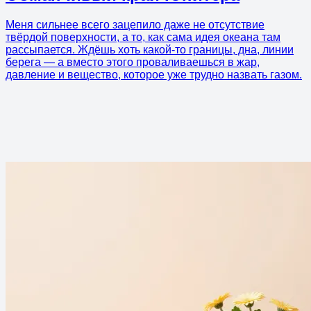
Меня сильнее всего зацепило даже не отсутствие
твёрдой поверхности, а то, как сама идея океана там
рассыпается. Ждёшь хоть какой-то границы, дна, линии
берега — а вместо этого проваливаешься в жар,
давление и вещество, которое уже трудно назвать газом.