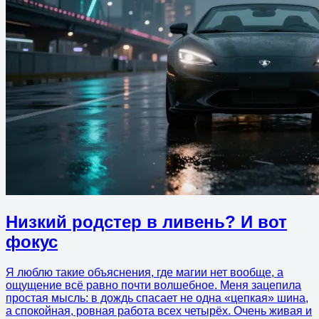
Низкий родстер в ливень? И вот
фокус
Я люблю такие объяснения, где магии нет вообще, а
ощущение всё равно почти волшебное. Меня зацепила
простая мысль: в дождь спасает не одна «цепкая» шина,
а спокойная, ровная работа всех четырёх. Очень живая и