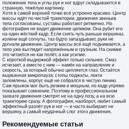
положение тела и углы рук и ног вдруг складываются в
странную, тяжёлую картинку.
Хотя в самой верхней точке всё устроено красиво. Центр
массы идёт по чистой траектории, движения звеньев
тела согласованы, суставы работают ритмично. Но
фотография не видит движение целиком. Она рубит его
на один жёсткий кадр. Если снять чуть раньше вершины,
колени ещё согнуты, таз будто запаздывает, руки не
догнали движение. Центр массы всё ещё поднимается, а
тело уже выглядит напряжённым и грузным. На снимке
это читается не как полёт, а как усилие.
С короткой выдержкой эффект только сильнее. Смаз
исчезает, а вместе с ним — намёк на направление и
скорость, за который обычно цепляется глаз. Остаётся
вырванная микропауза: стопы поджаты, локти
заломлены, корпус ещё не собрался в чистую линию.
Сам прыжок мог быть резким и мощным, но кадр упрямо
показывает сомнение. Поэтому в профессиональном
захвате движения смотрят не на одну позу, а на всю
траекторию сразу. А фотография, наоборот, любит самый
эффектный разлёт рук и ног — и часто выбирает не
вершину, а самый неудачный слог этого движения.
Рекомендуемые статьи