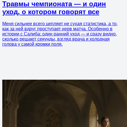
Травмы чемпионата — и один
уход, о котором говорят все
Меня сильнее всего цепляет не сухая статистика, а то,
как за ней вдруг проступает нерв матча. Особенно в
истории с Салиба: один ранний уход — и сразу видно,
сколько решают секунды, взгляд врача и холодная
голова у самой кромки поля.