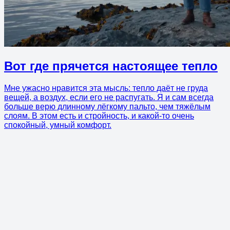
Вот где прячется настоящее тепло
Мне ужасно нравится эта мысль: тепло даёт не груда
вещей, а воздух, если его не распугать. Я и сам всегда
больше верю длинному лёгкому пальто, чем тяжёлым
слоям. В этом есть и стройность, и какой-то очень
спокойный, умный комфорт.