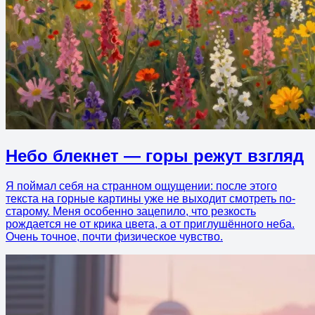
Небо блекнет — горы режут взгляд
Я поймал себя на странном ощущении: после этого
текста на горные картины уже не выходит смотреть по-
старому. Меня особенно зацепило, что резкость
рождается не от крика цвета, а от приглушённого неба.
Очень точное, почти физическое чувство.