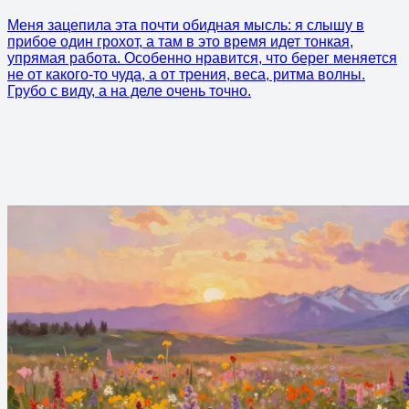
Меня зацепила эта почти обидная мысль: я слышу в
прибое один грохот, а там в это время идет тонкая,
упрямая работа. Особенно нравится, что берег меняется
не от какого-то чуда, а от трения, веса, ритма волны.
Грубо с виду, а на деле очень точно.