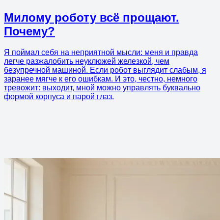
Милому роботу всё прощают.
Почему?
Я поймал себя на неприятной мысли: меня и правда
легче разжалобить неуклюжей железкой, чем
безупречной машиной. Если робот выглядит слабым, я
заранее мягче к его ошибкам. И это, честно, немного
тревожит: выходит, мной можно управлять буквально
формой корпуса и парой глаз.