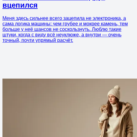
вцепился
Меня здесь сильнее всего зацепила не электроника, а
сама логика машины: чем грубее и мокрее камень, тем
больше у неё шансов не соскользнуть. Люблю такие
штуки, когда с виду всё неуклюже, а внутри — очень
точный, почти упрямый расчёт.