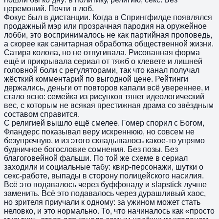
церемоний. Почти в лоб.
Фокус был в дистанции. Когда в Спрингфилде появлялся
продажный мэр или прозрачная пародия на оружейное
лобби, это воспринималось не как партийная проповедь,
а скорее как санитарная обработка общественной жизни.
Сатира колола, но не отпугивала. Рисованная форма
ещё и прикрывала сериал от тяжб о клевете и лишней
головной боли с регуляторами, так что канал получал
жёсткий комментарий по выгодной цене. Рейтинги
держались, деньги от повторов капали всё увереннее, и
стало ясно: семейка из рисунков тянет идеологический
вес, с которым не всякая престижная драма со звёздным
составом справится.
С религией вышло ещё смелее. Гомер спорил с Богом,
Фландерс показывал веру искреннюю, но совсем не
безупречную, и из этого складывалось какое-то упрямо
будничное богословие сомнения. Без позы. Без
благоговейной фальши. По той же схеме в сериал
заходили и социальные табу: квир-персонажи, шутки о
секс-работе, выпады в сторону полицейского насилия.
Всё это подавалось через буффонаду и slapstick лучше
заменить. Всё это подавалось через дурашливый хаос,
но зрителя приучали к одному: за ужином может стать
неловко, и это нормально. То, что начиналось как «просто