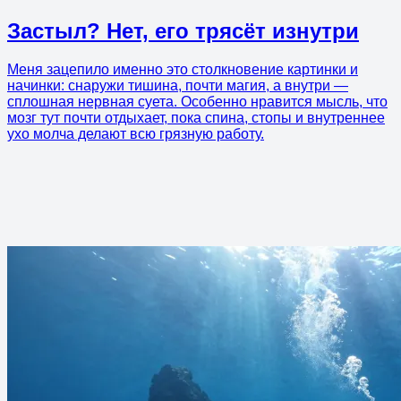
Застыл? Нет, его трясёт изнутри
Меня зацепило именно это столкновение картинки и
начинки: снаружи тишина, почти магия, а внутри —
сплошная нервная суета. Особенно нравится мысль, что
мозг тут почти отдыхает, пока спина, стопы и внутреннее
ухо молча делают всю грязную работу.