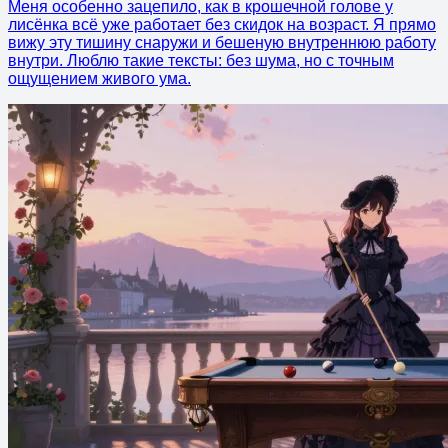
Меня особенно зацепило, как в крошечной голове у
лисёнка всё уже работает без скидок на возраст. Я прямо
вижу эту тишину снаружи и бешеную внутреннюю работу
внутри. Люблю такие тексты: без шума, но с точным
ощущением живого ума.