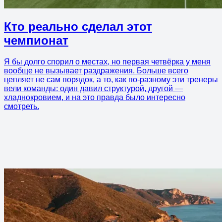
Кто реально сделал этот
чемпионат
Я бы долго спорил о местах, но первая четвёрка у меня
вообще не вызывает раздражения. Больше всего
цепляет не сам порядок, а то, как по-разному эти тренеры
вели команды: один давил структурой, другой —
хладнокровием, и на это правда было интересно
смотреть.