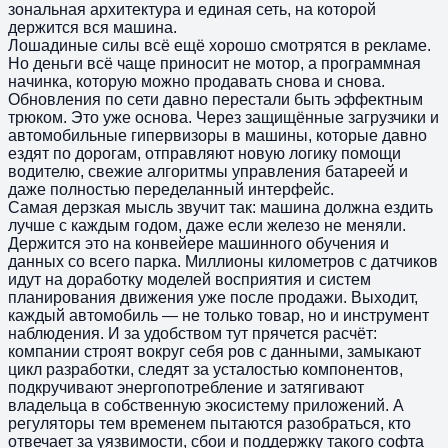
зональная архитектура и единая сеть, на которой
держится вся машина.
Лошадиные силы всё ещё хорошо смотрятся в рекламе.
Но деньги всё чаще приносит не мотор, а программная
начинка, которую можно продавать снова и снова.
Обновления по сети давно перестали быть эффектным
трюком. Это уже основа. Через защищённые загрузчики и
автомобильные гипервизоры в машины, которые давно
ездят по дорогам, отправляют новую логику помощи
водителю, свежие алгоритмы управления батареей и
даже полностью переделанный интерфейс.
Самая дерзкая мысль звучит так: машина должна ездить
лучше с каждым годом, даже если железо не меняли.
Держится это на конвейере машинного обучения и
данных со всего парка. Миллионы километров с датчиков
идут на доработку моделей восприятия и систем
планирования движения уже после продажи. Выходит,
каждый автомобиль — не только товар, но и инструмент
наблюдения. И за удобством тут прячется расчёт:
компании строят вокруг себя ров с данными, замыкают
цикл разработки, следят за усталостью компонентов,
подкручивают энергопотребление и затягивают
владельца в собственную экосистему приложений. А
регуляторы тем временем пытаются разобраться, кто
отвечает за уязвимости, сбои и поддержку такого софта