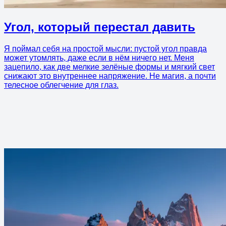
Угол, который перестал давить
Я поймал себя на простой мысли: пустой угол правда
может утомлять, даже если в нём ничего нет. Меня
зацепило, как две мелкие зелёные формы и мягкий свет
снижают это внутреннее напряжение. Не магия, а почти
телесное облегчение для глаз.