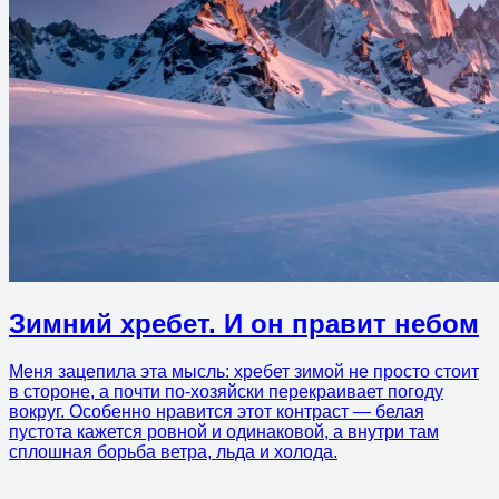
Зимний хребет. И он правит небом
Меня зацепила эта мысль: хребет зимой не просто стоит
в стороне, а почти по-хозяйски перекраивает погоду
вокруг. Особенно нравится этот контраст — белая
пустота кажется ровной и одинаковой, а внутри там
сплошная борьба ветра, льда и холода.