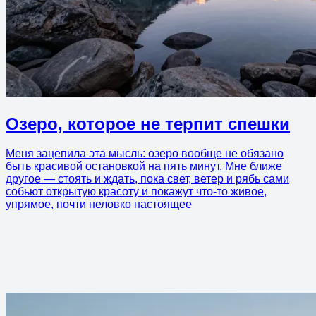
Озеро, которое не терпит спешки
Меня зацепила эта мысль: озеро вообще не обязано
быть красивой остановкой на пять минут. Мне ближе
другое — стоять и ждать, пока свет, ветер и рябь сами
собьют открытую красоту и покажут что-то живое,
упрямое, почти неловко настоящее