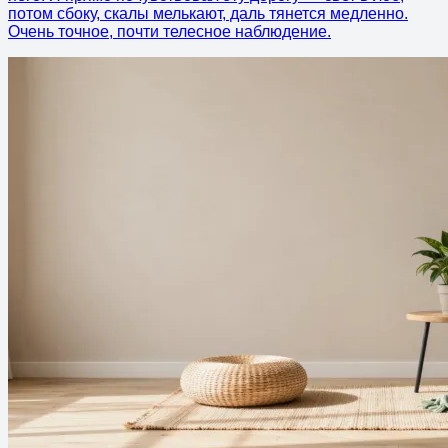
потом сбоку, скалы мелькают, даль тянется медленно.
Очень точное, почти телесное наблюдение.