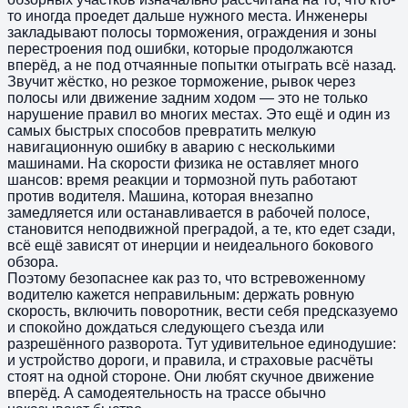
то иногда проедет дальше нужного места. Инженеры
закладывают полосы торможения, ограждения и зоны
перестроения под ошибки, которые продолжаются
вперёд, а не под отчаянные попытки отыграть всё назад.
Звучит жёстко, но резкое торможение, рывок через
полосы или движение задним ходом — это не только
нарушение правил во многих местах. Это ещё и один из
самых быстрых способов превратить мелкую
навигационную ошибку в аварию с несколькими
машинами. На скорости физика не оставляет много
шансов: время реакции и тормозной путь работают
против водителя. Машина, которая внезапно
замедляется или останавливается в рабочей полосе,
становится неподвижной преградой, а те, кто едет сзади,
всё ещё зависят от инерции и неидеального бокового
обзора.
Поэтому безопаснее как раз то, что встревоженному
водителю кажется неправильным: держать ровную
скорость, включить поворотник, вести себя предсказуемо
и спокойно дождаться следующего съезда или
разрешённого разворота. Тут удивительное единодушие:
и устройство дороги, и правила, и страховые расчёты
стоят на одной стороне. Они любят скучное движение
вперёд. А самодеятельность на трассе обычно