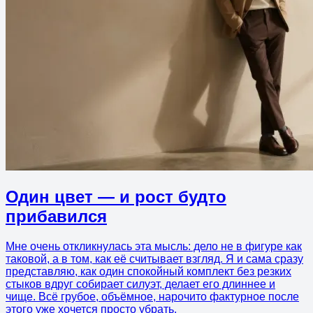
Один цвет — и рост будто
прибавился
Мне очень откликнулась эта мысль: дело не в фигуре как
таковой, а в том, как её считывает взгляд. Я и сама сразу
представляю, как один спокойный комплект без резких
стыков вдруг собирает силуэт, делает его длиннее и
чище. Всё грубое, объёмное, нарочито фактурное после
этого уже хочется просто убрать.