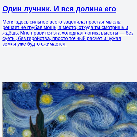
Один лучник. И вся долина его
Меня здесь сильнее всего зацепила простая мысль:
решает не грубая мощь, а место, откуда ты смотришь и
ждёшь. Мне нравится эта холодная логика высоты — без
суеты, без геройства, просто точный расчёт и чужая
земля уже будто сжимается.