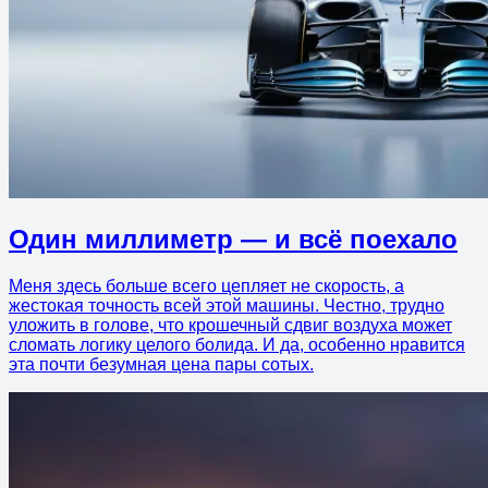
Один миллиметр — и всё поехало
Меня здесь больше всего цепляет не скорость, а
жестокая точность всей этой машины. Честно, трудно
уложить в голове, что крошечный сдвиг воздуха может
сломать логику целого болида. И да, особенно нравится
эта почти безумная цена пары сотых.