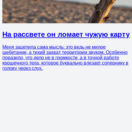
На рассвете он ломает чужую карту
Меня зацепила сама мысль: это ведь не милое
щебетание, а тихий захват территории звуком. Особенно
поразило, что дело не в громкости, а в точной работе
крошечного тела, которое буквально влезает сопернику в
голову через слух.