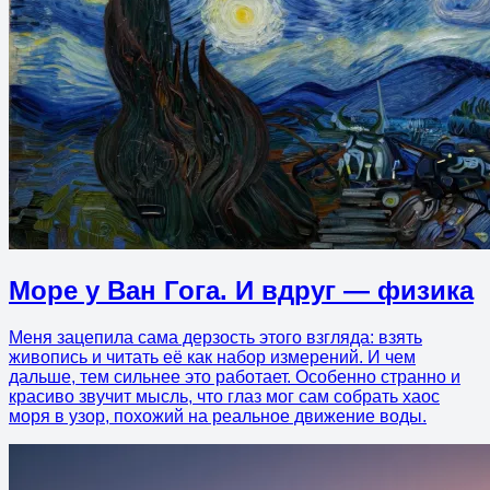
Море у Ван Гога. И вдруг — физика
Меня зацепила сама дерзость этого взгляда: взять
живопись и читать её как набор измерений. И чем
дальше, тем сильнее это работает. Особенно странно и
красиво звучит мысль, что глаз мог сам собрать хаос
моря в узор, похожий на реальное движение воды.