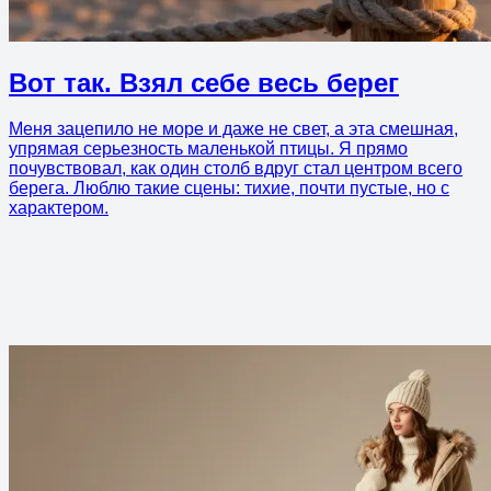
Вот так. Взял себе весь берег
Меня зацепило не море и даже не свет, а эта смешная,
упрямая серьезность маленькой птицы. Я прямо
почувствовал, как один столб вдруг стал центром всего
берега. Люблю такие сцены: тихие, почти пустые, но с
характером.