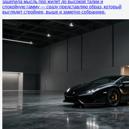
зацепила мысль про жилет до высокой талии и
спокойную гамму — сразу представляю образ, который
выглядит стройнее, выше и заметно собраннее.