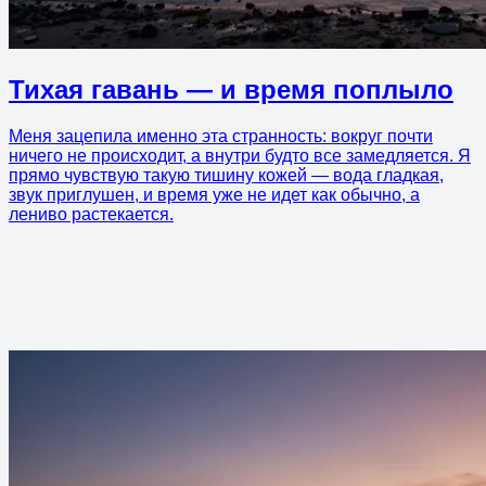
Тихая гавань — и время поплыло
Меня зацепила именно эта странность: вокруг почти
ничего не происходит, а внутри будто все замедляется. Я
прямо чувствую такую тишину кожей — вода гладкая,
звук приглушен, и время уже не идет как обычно, а
лениво растекается.