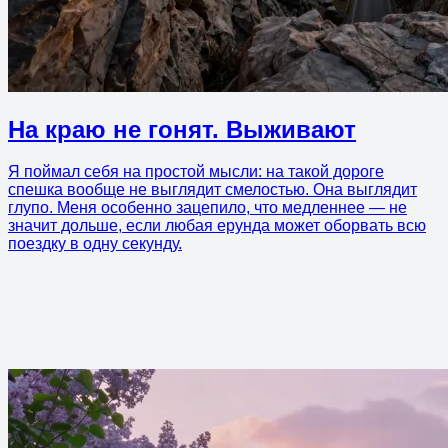
На краю не гонят. Выживают
Я поймал себя на простой мысли: на такой дороге
спешка вообще не выглядит смелостью. Она выглядит
глупо. Меня особенно зацепило, что медленнее — не
значит дольше, если любая ерунда может оборвать всю
поездку в одну секунду.