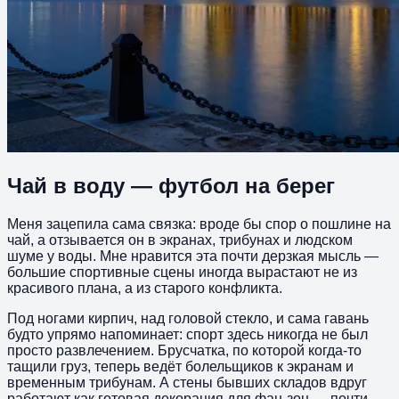
Чай в воду — футбол на берег
Меня зацепила сама связка: вроде бы спор о пошлине на
чай, а отзывается он в экранах, трибунах и людском
шуме у воды. Мне нравится эта почти дерзкая мысль —
большие спортивные сцены иногда вырастают не из
красивого плана, а из старого конфликта.
Под ногами кирпич, над головой стекло, и сама гавань
будто упрямо напоминает: спорт здесь никогда не был
просто развлечением. Брусчатка, по которой когда-то
тащили груз, теперь ведёт болельщиков к экранам и
временным трибунам. А стены бывших складов вдруг
работают как готовая декорация для фан-зон — почти