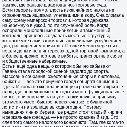
там же, где раньше швартовались торговые суда.
Если говорить прямо, злость из-за чайного налога не
ограничилась ящиками, улетевшими в воду. Она сломала
саму схему имперской торговли, которая держала
набережную в узкой, почти служебной роли. Когда
оспорили монопольные привилегии и таможенный
контроль, пришлось создавать местные структуры,
которые уже сами занимались пошлинами, углублением
дна, расширением причалов. Позже именно через них
пошли деньги не в интересах одной торговой компании, а
в более широкие портовые работы, транспортные связи
и общественные набережные.
Есть и ещё одна вещь, о которой обычно забывают.
Гавань стала городской сценой задолго до спорта.
Массовые собрания, ожесточённые споры в листовках,
бойкоты — всё это приучило город собираться именно
здесь. И когда позже планировщики размечали открытые
площади, пешеходные проходы и многофункциональные
пирсы, они опирались на уже сложившуюся привычку:
это место умеет быстро переключаться с будничной
логистики на зрелище выходного дня. Поэтому
нынешняя линия берега, где рядом стоят старый кирпич
и зеркальные фасады, — не просто красивый вид. Это
след того самого налогового конфликта. Там, где когда-то