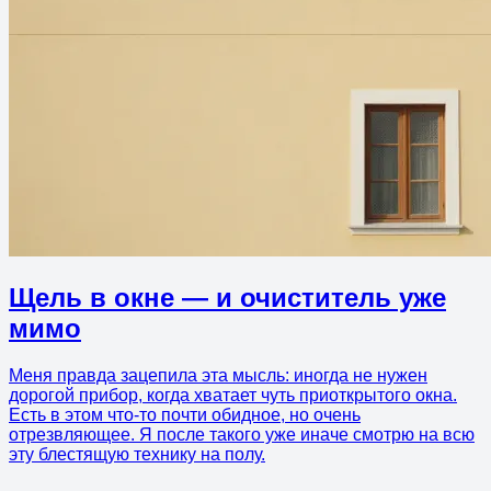
Щель в окне — и очиститель уже
мимо
Меня правда зацепила эта мысль: иногда не нужен
дорогой прибор, когда хватает чуть приоткрытого окна.
Есть в этом что-то почти обидное, но очень
отрезвляющее. Я после такого уже иначе смотрю на всю
эту блестящую технику на полу.