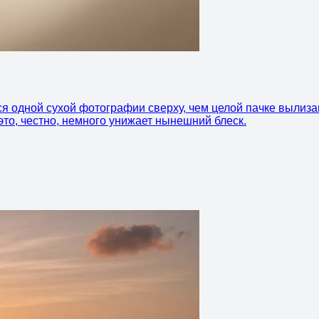
ся одной сухой фотографии сверху, чем целой пачке вылиза
то, честно, немного унижает нынешний блеск.