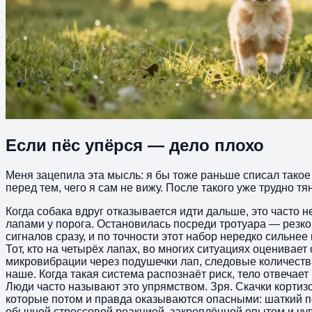
Если пёс упёрся — дело плохо
Меня зацепила эта мысль: я бы тоже раньше списал такое 
перед тем, чего я сам не вижу. После такого уже трудно тя
Когда собака вдруг отказывается идти дальше, это часто 
лапами у порога. Остановилась посреди тротуара — резко
сигналов сразу, и по точности этот набор нередко сильнее
Тот, кто на четырёх лапах, во многих ситуациях оценива
микровибрации через подушечки лап, следовые количества 
наше. Когда такая система распознаёт риск, тело отвечает 
Люди часто называют это упрямством. Зря. Скачки кортиз
которые потом и правда оказываются опасными: шаткий п
обычной стрессовой реакцией, закреплённой опытом и чувс