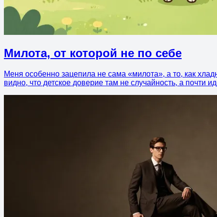
Милота, от которой не по себе
Меня особенно зацепила не сама «милота», а то, как хлад
видно, что детское доверие там не случайность, а почти 