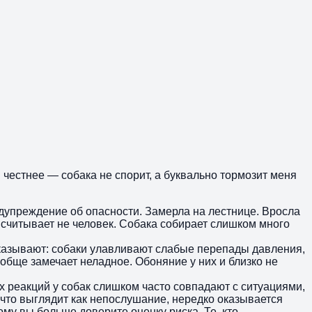
 честнее — собака не спорит, а буквально тормозит меня
редупреждение об опасности. Замерла на лестнице. Вросла
 считывает не человек. Собака собирает слишком много
оказывают: собаки улавливают слабые перепады давления,
ообще замечает неладное. Обоняние у них и близко не
х реакций у собак слишком часто совпадают с ситуациями,
что выглядит как непослушание, нередко оказывается
му вы больше доверите оценку риска. Те, кто