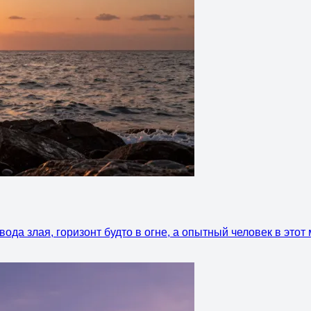
вода злая, горизонт будто в огне, а опытный человек в это