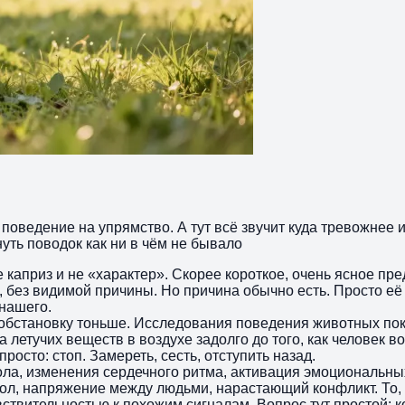
поведение на упрямство. А тут всё звучит куда тревожнее и
нуть поводок как ни в чём не бывало
не каприз и не «характер». Скорее короткое, очень ясное п
, без видимой причины. Но причина обычно есть. Просто её
 нашего.
ет обстановку тоньше. Исследования поведения животных п
летучих веществ в воздухе задолго до того, как человек в
просто: стоп. Замереть, сесть, отступить назад.
ола, изменения сердечного ритма, активация эмоциональны
ол, напряжение между людьми, нарастающий конфликт. То, 
твительностью к похожим сигналам. Вопрос тут простой: ко