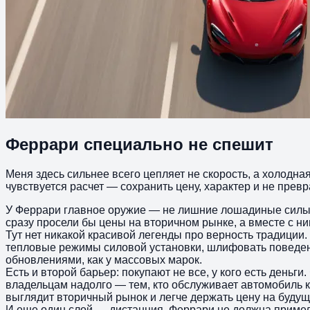
Феррари специально не спешит
Меня здесь сильнее всего цепляет не скорость, а холодная
чувствуется расчет — сохранить цену, характер и не прев
У Феррари главное оружие — не лишние лошадиные силы, 
сразу просели бы цены на вторичном рынке, а вместе с ни
Тут нет никакой красивой легенды про верность традиции
тепловые режимы силовой установки, шлифовать поведени
обновлениями, как у массовых марок.
Есть и второй барьер: покупают не все, у кого есть день
владельцам надолго — тем, кто обслуживает автомобиль к
выглядит вторичный рынок и легче держать цену на будущ
И еще один слой — дистанция. Феррари не должна примел