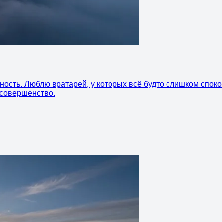
нность. Люблю вратарей, у которых всё будто слишком спо
е совершенство.