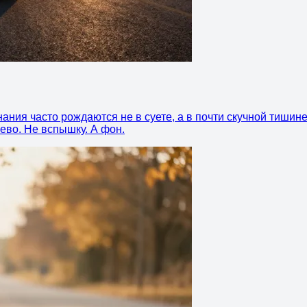
ния часто рождаются не в суете, а в почти скучной тишине
рево. Не вспышку. А фон.