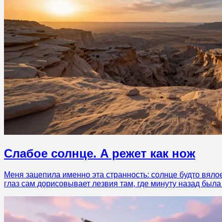
Слабое солнце. А режет как нож
Меня зацепила именно эта странность: солнце будто вялое, 
глаз сам дорисовывает лезвия там, где минуту назад была