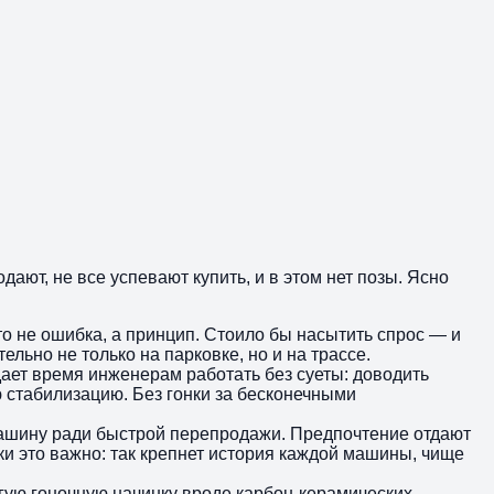
дают, не все успевают купить, и в этом нет позы. Ясно
о не ошибка, а принцип. Стоило бы насытить спрос — и
льно не только на парковке, но и на трассе.
дает время инженерам работать без суеты: доводить
 стабилизацию. Без гонки за бесконечными
ет машину ради быстрой перепродажи. Предпочтение отдают
ки это важно: так крепнет история каждой машины, чище
гую гоночную начинку вроде карбон-керамических