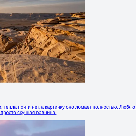
тепла почти нет, а картинку оно ломает полностью. Люблю та
 просто скучная равнина.