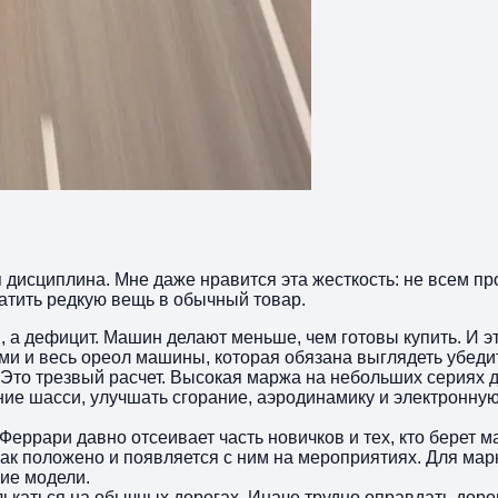
 дисциплина. Мне даже нравится эта жесткость: не всем про
ратить редкую вещь в обычный товар.
а дефицит. Машин делают меньше, чем готовы купить. И эт
ми и весь ореол машины, которая обязана выглядеть убедите
. Это трезвый расчет. Высокая маржа на небольших сериях 
е шасси, улучшать сгорание, аэродинамику и электронную
ги. Феррари давно отсеивает часть новичков и тех, кто бер
ак положено и появляется с ним на мероприятиях. Для мар
ие модели.
ькаться на обычных дорогах. Иначе трудно оправдать доро