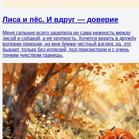
Лиса и пёс. И вдруг — доверие
Меня сильнее всего зацепила не сама нежность между
лисой и собакой, а её хрупкость. Хочется верить в дружбу
вопреки природе, но мне ближе честный взгляд: да, это
бывает, только без иллюзий, под присмотром и с очень
тонким чувством границы.