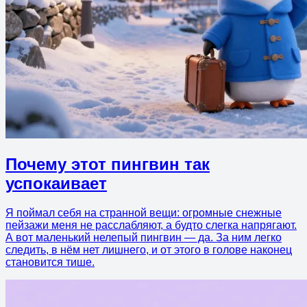
Почему этот пингвин так
успокаивает
Я поймал себя на странной вещи: огромные снежные
пейзажи меня не расслабляют, а будто слегка напрягают.
А вот маленький нелепый пингвин — да. За ним легко
следить, в нём нет лишнего, и от этого в голове наконец
становится тише.