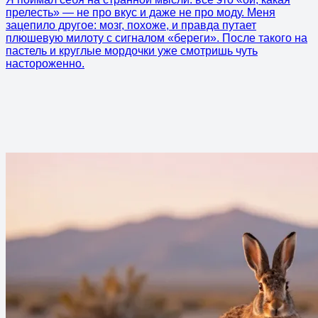
прелесть» — не про вкус и даже не про моду. Меня
зацепило другое: мозг, похоже, и правда путает
плюшевую милоту с сигналом «береги». После такого на
пастель и круглые мордочки уже смотришь чуть
настороженно.