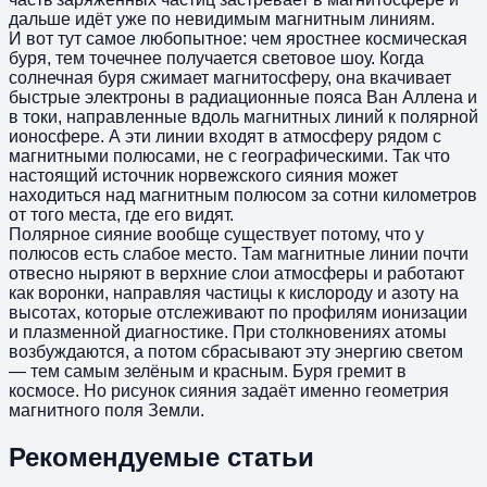
дальше идёт уже по невидимым магнитным линиям.
И вот тут самое любопытное: чем яростнее космическая
буря, тем точечнее получается световое шоу. Когда
солнечная буря сжимает магнитосферу, она вкачивает
быстрые электроны в радиационные пояса Ван Аллена и
в токи, направленные вдоль магнитных линий к полярной
ионосфере. А эти линии входят в атмосферу рядом с
магнитными полюсами, не с географическими. Так что
настоящий источник норвежского сияния может
находиться над магнитным полюсом за сотни километров
от того места, где его видят.
Полярное сияние вообще существует потому, что у
полюсов есть слабое место. Там магнитные линии почти
отвесно ныряют в верхние слои атмосферы и работают
как воронки, направляя частицы к кислороду и азоту на
высотах, которые отслеживают по профилям ионизации
и плазменной диагностике. При столкновениях атомы
возбуждаются, а потом сбрасывают эту энергию светом
— тем самым зелёным и красным. Буря гремит в
космосе. Но рисунок сияния задаёт именно геометрия
магнитного поля Земли.
Рекомендуемые статьи