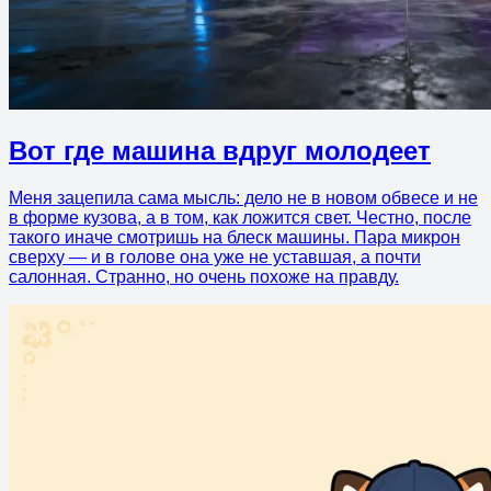
Вот где машина вдруг молодеет
Меня зацепила сама мысль: дело не в новом обвесе и не
в форме кузова, а в том, как ложится свет. Честно, после
такого иначе смотришь на блеск машины. Пара микрон
сверху — и в голове она уже не уставшая, а почти
салонная. Странно, но очень похоже на правду.