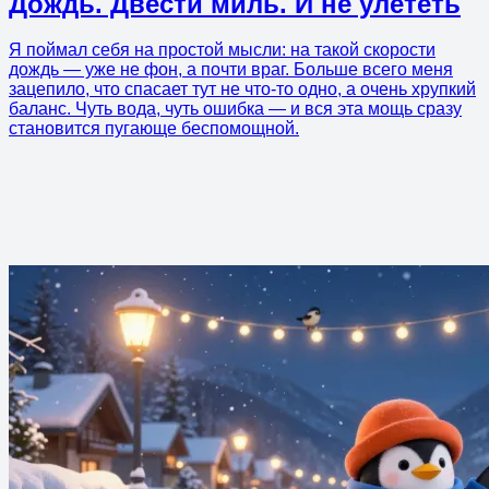
Дождь. Двести миль. И не улететь
Я поймал себя на простой мысли: на такой скорости
дождь — уже не фон, а почти враг. Больше всего меня
зацепило, что спасает тут не что-то одно, а очень хрупкий
баланс. Чуть вода, чуть ошибка — и вся эта мощь сразу
становится пугающе беспомощной.