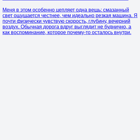
Меня в этом особенно цепляет одна вещь: смазанный
свет ощущается честнее, чем идеально резкая машина. Я
почти физически чувствую скорость, глубину, вечерний
воздух. Обычная дорога вдруг выглядит не буднично, а
как воспоминание, которое почему-то осталось внутри.