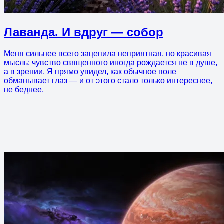
Лаванда. И вдруг — собор
Меня сильнее всего зацепила неприятная, но красивая
мысль: чувство священного иногда рождается не в душе,
а в зрении. Я прямо увидел, как обычное поле
обманывает глаз — и от этого стало только интереснее,
не беднее.