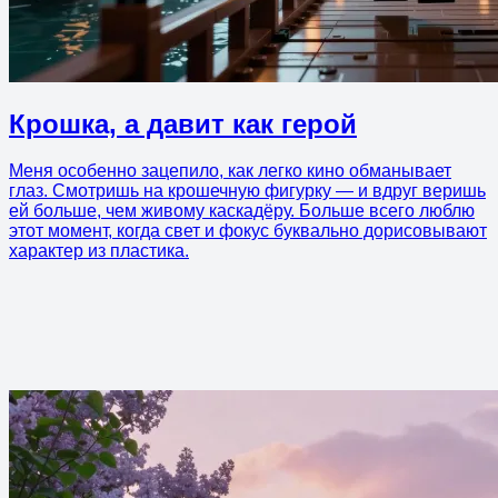
Крошка, а давит как герой
Меня особенно зацепило, как легко кино обманывает
глаз. Смотришь на крошечную фигурку — и вдруг веришь
ей больше, чем живому каскадёру. Больше всего люблю
этот момент, когда свет и фокус буквально дорисовывают
характер из пластика.