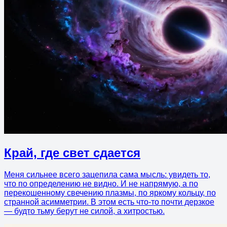
Край, где свет сдается
Меня сильнее всего зацепила сама мысль: увидеть то,
что по определению не видно. И не напрямую, а по
перекошенному свечению плазмы, по яркому кольцу, по
странной асимметрии. В этом есть что-то почти дерзкое
— будто тьму берут не силой, а хитростью.