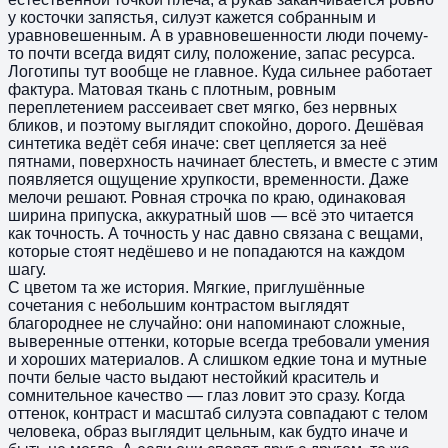
у косточки запястья, силуэт кажется собранным и
уравновешенным. А в уравновешенности люди почему-
то почти всегда видят силу, положение, запас ресурса.
Логотипы тут вообще не главное. Куда сильнее работает
фактура. Матовая ткань с плотным, ровным
переплетением рассеивает свет мягко, без нервных
бликов, и поэтому выглядит спокойно, дорого. Дешёвая
синтетика ведёт себя иначе: свет цепляется за неё
пятнами, поверхность начинает блестеть, и вместе с этим
появляется ощущение хрупкости, временности. Даже
мелочи решают. Ровная строчка по краю, одинаковая
ширина припуска, аккуратный шов — всё это читается
как точность. А точность у нас давно связана с вещами,
которые стоят недёшево и не попадаются на каждом
шагу.
С цветом та же история. Мягкие, приглушённые
сочетания с небольшим контрастом выглядят
благороднее не случайно: они напоминают сложные,
выверенные оттенки, которые всегда требовали умения
и хороших материалов. А слишком едкие тона и мутные
почти белые часто выдают нестойкий краситель и
сомнительное качество — глаз ловит это сразу. Когда
оттенок, контраст и масштаб силуэта совпадают с телом
человека, образ выглядит цельным, как будто иначе и