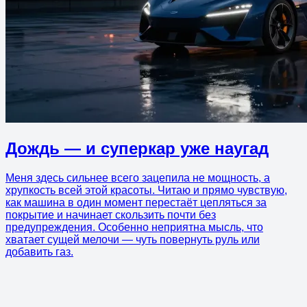
Дождь — и суперкар уже наугад
Меня здесь сильнее всего зацепила не мощность, а
хрупкость всей этой красоты. Читаю и прямо чувствую,
как машина в один момент перестаёт цепляться за
покрытие и начинает скользить почти без
предупреждения. Особенно неприятна мысль, что
хватает сущей мелочи — чуть повернуть руль или
добавить газ.