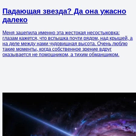
Падающая звезда? Да она ужасно
далеко
Меня зацепила именно эта жестокая несостыковка:
глазам кажется, что вспышка почти рядом, над крышей, а
на деле между нами чудовищная высота. Очень люблю
такие моменты, когда собственное зрение вдруг
оказывается не помощником, а тихим обманщиком.