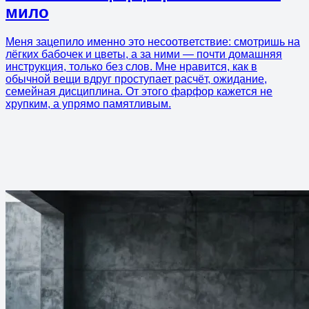
мило
Меня зацепило именно это несоответствие: смотришь на
лёгких бабочек и цветы, а за ними — почти домашняя
инструкция, только без слов. Мне нравится, как в
обычной вещи вдруг проступает расчёт, ожидание,
семейная дисциплина. От этого фарфор кажется не
хрупким, а упрямо памятливым.