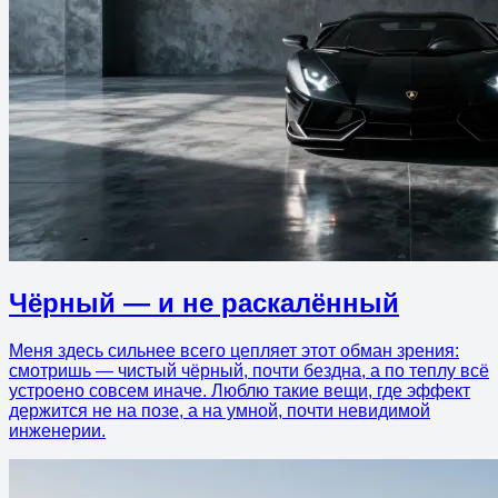
Чёрный — и не раскалённый
Меня здесь сильнее всего цепляет этот обман зрения:
смотришь — чистый чёрный, почти бездна, а по теплу всё
устроено совсем иначе. Люблю такие вещи, где эффект
держится не на позе, а на умной, почти невидимой
инженерии.