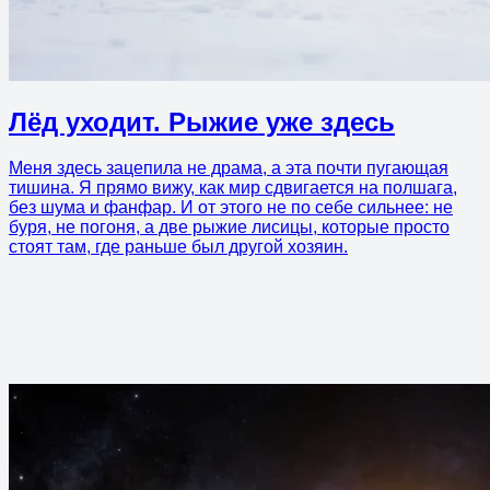
Лёд уходит. Рыжие уже здесь
Меня здесь зацепила не драма, а эта почти пугающая
тишина. Я прямо вижу, как мир сдвигается на полшага,
без шума и фанфар. И от этого не по себе сильнее: не
буря, не погоня, а две рыжие лисицы, которые просто
стоят там, где раньше был другой хозяин.