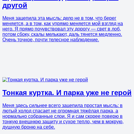
другой
Меня зацепила эта мысль: дело не в том, что берег
меняется, а в том, как упрямо меняется мой взгляд на
него. Я прямо почувствовал эту дорогу — свет в лоб,
потом сбоку, скалы мелькают, даль тянется медленно.
Очень точное, почти телесное наблюдение.
Тонкая куртка. И парка уже не герой
Меня здесь сильнее всего зацепила простая мысль: в
лютый холод спасает не огромная тяжёлая парка, а
нормально собранные слои. Я и сам скорее поверю в
тонкую внешнюю защиту и сухое тепло, чем в мокрую,
душную броню на себе.