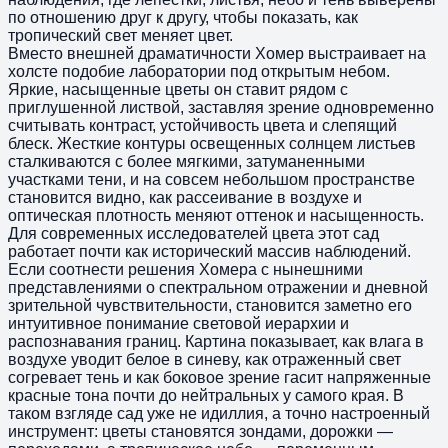
по отношению друг к другу, чтобы показать, как
тропический свет меняет цвет.
Вместо внешней драматичности Хомер выстраивает на
холсте подобие лаборатории под открытым небом.
Яркие, насыщенные цветы он ставит рядом с
приглушенной листвой, заставляя зрение одновременно
считывать контраст, устойчивость цвета и слепящий
блеск. Жесткие контуры освещенных солнцем листьев
сталкиваются с более мягкими, затуманенными
участками тени, и на совсем небольшом пространстве
становится видно, как рассеивание в воздухе и
оптическая плотность меняют оттенок и насыщенность.
Для современных исследователей цвета этот сад
работает почти как исторический массив наблюдений.
Если соотнести решения Хомера с нынешними
представлениями о спектральном отражении и дневной
зрительной чувствительности, становится заметно его
интуитивное понимание световой иерархии и
распознавания границ. Картина показывает, как влага в
воздухе уводит белое в синеву, как отраженный свет
согревает тень и как боковое зрение гасит напряженные
красные тона почти до нейтральных у самого края. В
таком взгляде сад уже не идиллия, а точно настроенный
инструмент: цветы становятся зондами, дорожки —