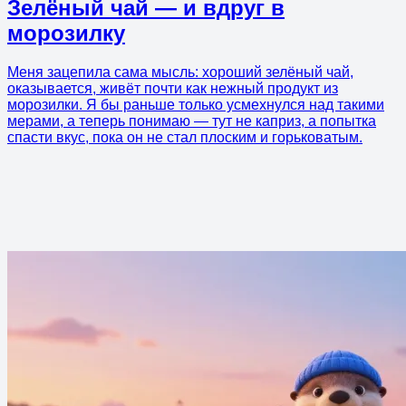
Зелёный чай — и вдруг в
морозилку
Меня зацепила сама мысль: хороший зелёный чай,
оказывается, живёт почти как нежный продукт из
морозилки. Я бы раньше только усмехнулся над такими
мерами, а теперь понимаю — тут не каприз, а попытка
спасти вкус, пока он не стал плоским и горьковатым.