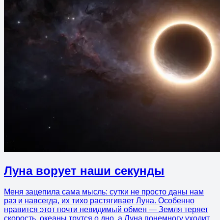
Луна ворует наши секунды
Меня зацепила сама мысль: сутки не просто даны нам
раз и навсегда, их тихо растягивает Луна. Особенно
нравится этот почти невидимый обмен — Земля теряет
скорость, океаны трутся о дно, а Луна понемногу уходит