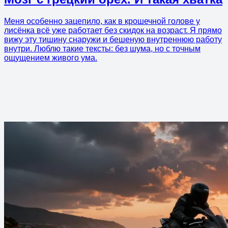
Меня особенно зацепило, как в крошечной голове у
лисёнка всё уже работает без скидок на возраст. Я прямо
вижу эту тишину снаружи и бешеную внутреннюю работу
внутри. Люблю такие тексты: без шума, но с точным
ощущением живого ума.