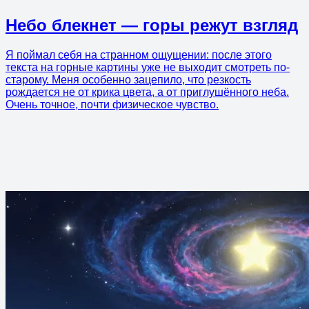
Небо блекнет — горы режут взгляд
Я поймал себя на странном ощущении: после этого
текста на горные картины уже не выходит смотреть по-
старому. Меня особенно зацепило, что резкость
рождается не от крика цвета, а от приглушённого неба.
Очень точное, почти физическое чувство.