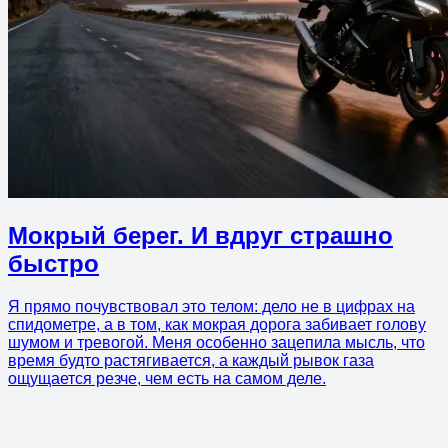
Мокрый берег. И вдруг страшно
быстро
Я прямо почувствовал это телом: дело не в цифрах на
спидометре, а в том, как мокрая дорога забивает голову
шумом и тревогой. Меня особенно зацепила мысль, что
время будто растягивается, а каждый рывок газа
ощущается резче, чем есть на самом деле.