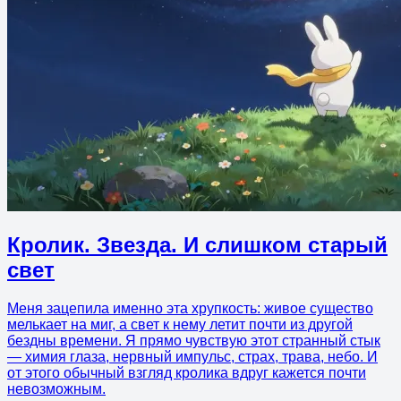
Кролик. Звезда. И слишком старый
свет
Меня зацепила именно эта хрупкость: живое существо
мелькает на миг, а свет к нему летит почти из другой
бездны времени. Я прямо чувствую этот странный стык
— химия глаза, нервный импульс, страх, трава, небо. И
от этого обычный взгляд кролика вдруг кажется почти
невозможным.