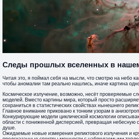
Следы прошлых вселенных в наше
Читая это, я поймал себя на мысли, что смотрю на небо ка
чтобы аномалии там реально нашлись, иначе картина одн
Космическое излучение, возможно, несёт проверяемые сл
моделей. Вместо картины мира, который просто расширяет
сохраниться в статистических свойствах нынешнего релик
Главное внимание приковано к тонким узорам в анизотроп
Конкурирующие модели циклической космологии описывают
области с пониженной дисперсией, превращая небесную с
душе.
Ожидаемые новые измерения реликтового излучения и кр
предсказанные спектры мощности с наблюдаемыми теплов