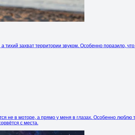
 тихий захват территории звуком. Особенно поразило, что д
тся не в моторе, а прямо у меня в глазах. Особенно любл
сорвётся с места.