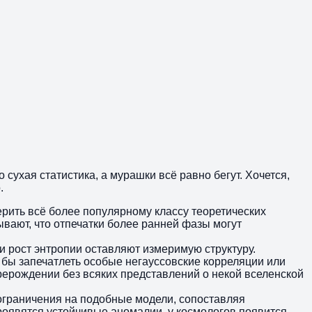
 сухая статистика, а мурашки всё равно бегут. Хочется,
.
рить всё более популярному классу теоретических
ывают, что отпечатки более ранней фазы могут
и рост энтропии оставляют измеримую структуру.
бы запечатлеть особые негауссовские корреляции или
рерождении без всяких представлений о некой вселенской
ограничения на подобные модели, сопоставляя
оявятся устойчивые аномалии, у космологов появится