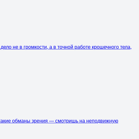
ело не в громкости, а в точной работе крошечного тела,
ю такие обманы зрения — смотришь на неподвижную