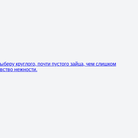
ыберу круглого, почти пустого зайца, чем слишком
увство нежности.