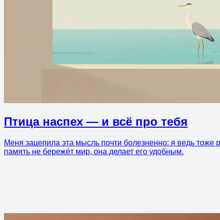
Птица наспех — и всё про тебя
Меня зацепила эта мысль почти болезненно: я ведь тоже ри
память не бережёт мир, она делает его удобным.