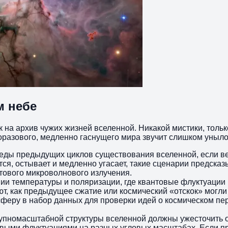
м небе
к на архив чужих жизней вселенной. Никакой мистики, только
оразового, медленно гаснущего мира звучит слишком уныло
еды предыдущих циклов существования вселенной, если ве
ся, остывает и медленно угасает, такие сценарии предсказ
тового микроволнового излучения.
ии температуры и поляризации, где квантовые флуктуации 
, как предыдущее сжатие или космический «отскок» могли 
феру в набор данных для проверки идей о космическом пе
упномасштабной структуры вселенной должны ужесточить 
ыми флуктуациями на разных угловых масштабах. Если пр