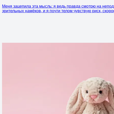
Меня зацепила эта мысль: я ведь правда смотрю на непод
зрительных намёков, и я почти телом чувствую риск, скоро