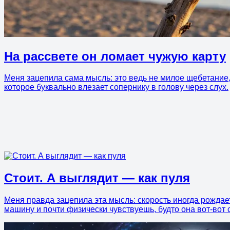
На рассвете он ломает чужую карту
Меня зацепила сама мысль: это ведь не милое щебетание, а
которое буквально влезает сопернику в голову через слух.
Стоит. А выглядит — как пуля
Меня правда зацепила эта мысль: скорость иногда рождае
машину и почти физически чувствуешь, будто она вот-вот 