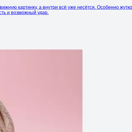
вижную картинку, а внутри всё уже несётся. Особенно жутк
сть и возможный удар.