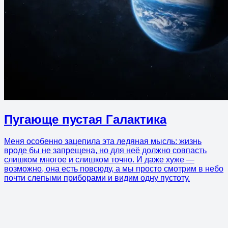
Пугающе пустая Галактика
Меня особенно зацепила эта ледяная мысль: жизнь
вроде бы не запрещена, но для неё должно совпасть
слишком многое и слишком точно. И даже хуже —
возможно, она есть повсюду, а мы просто смотрим в небо
почти слепыми приборами и видим одну пустоту.