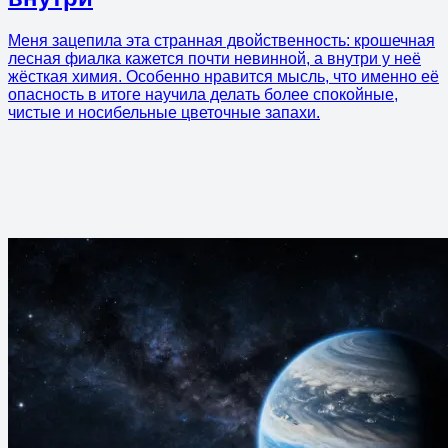
Меня зацепила эта странная двойственность: крошечная
лесная фиалка кажется почти невинной, а внутри у неё
жёсткая химия. Особенно нравится мысль, что именно её
опасность в итоге научила делать более спокойные,
чистые и носибельные цветочные запахи.