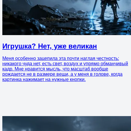
Игрушка? Нет, уже великан
Меня особенно зацепила эта почти наглая честность:
никакого чуда нет, есть свет, воздух и упрямо обманчивый
кадр. Мне нравится мысль, что масштаб вообще
рождается не в размере вещи, а у меня в голове, когда
картинка нажимает на нужные кнопки.