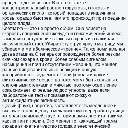
процесс еды, исчезает. В итоге остаётся
концентрированный раствор фруктозы, глюкозы и
органических кислот, который попадает в кишечник и
кровь гораздо быстрее, чем это происходит при поедании
целого плода.
Клетчатка — это не просто объём. Она влияет на
скорость опорожнения желудка и гликемический индекс,
замедляя поступление глюкозы в кровь и сглаживая
инсулиновый ответ. Убирая эту структурную матрицу, мы
убираем и метаболическое «трение». Та же номинальная
доза витамина С теперь сопровождается более резким
скачком сахара в крови, более слабым сигналом
насыщения и почти отсутствием жевания, что меняет
ранние пищеварительные реакции и общую
калорийность съедаемого. Полифенолы и другие
фитохимические вещества тоже могут быть связаны с
клеточными стенками и мякотью, поэтому осветление
сока снижает их реальную доступность, даже если
лабораторные тесты показывают схожую
антиоксидантную активность.
Целый фрукт, напротив, заставляет есть медленнее и
включает полноценную механическую переработку пищи,
которая взаимодействует с гормонами аппетита, такими
как лептин и грелин. Это меняет то, как каждый грамм
сахара влияет на чувство голода и энергетический