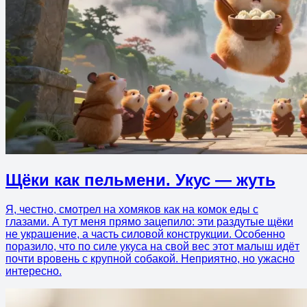
Щёки как пельмени. Укус — жуть
Я, честно, смотрел на хомяков как на комок еды с
глазами. А тут меня прямо зацепило: эти раздутые щёки
не украшение, а часть силовой конструкции. Особенно
поразило, что по силе укуса на свой вес этот малыш идёт
почти вровень с крупной собакой. Неприятно, но ужасно
интересно.