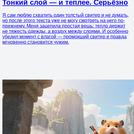
Тонкий слой — и теплее. Серьёзно
Я сам люблю схватить один толстый свитер и не думать,
но после этого текста уже не могу смотреть на него по-
прежнему. Меня зацепила простая вещь: тепло держит
не тяжесть одежды, а воздух между слоями. И особенно
убедил момент с влагой — промокший свитер и правда
мгновенно становится чужим.