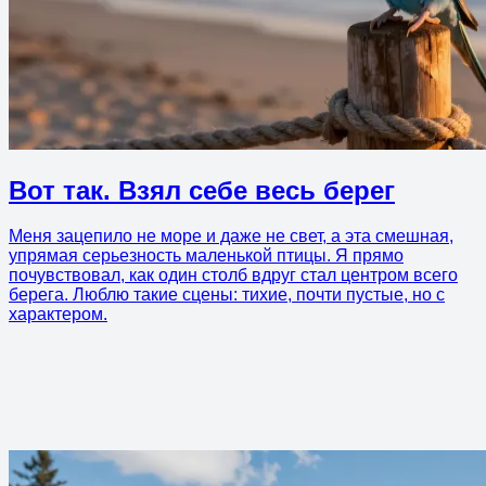
Вот так. Взял себе весь берег
Меня зацепило не море и даже не свет, а эта смешная,
упрямая серьезность маленькой птицы. Я прямо
почувствовал, как один столб вдруг стал центром всего
берега. Люблю такие сцены: тихие, почти пустые, но с
характером.