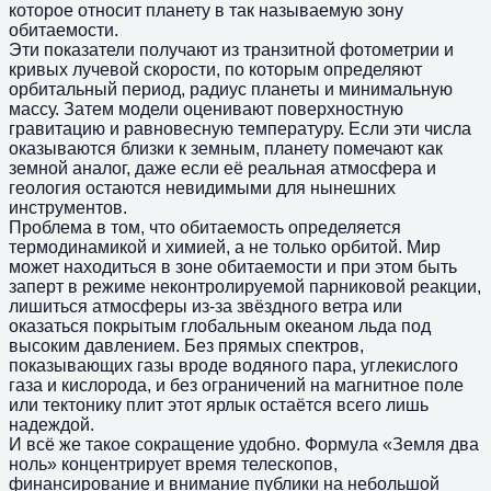
которое относит планету в так называемую зону
обитаемости.
Эти показатели получают из транзитной фотометрии и
кривых лучевой скорости, по которым определяют
орбитальный период, радиус планеты и минимальную
массу. Затем модели оценивают поверхностную
гравитацию и равновесную температуру. Если эти числа
оказываются близки к земным, планету помечают как
земной аналог, даже если её реальная атмосфера и
геология остаются невидимыми для нынешних
инструментов.
Проблема в том, что обитаемость определяется
термодинамикой и химией, а не только орбитой. Мир
может находиться в зоне обитаемости и при этом быть
заперт в режиме неконтролируемой парниковой реакции,
лишиться атмосферы из-за звёздного ветра или
оказаться покрытым глобальным океаном льда под
высоким давлением. Без прямых спектров,
показывающих газы вроде водяного пара, углекислого
газа и кислорода, и без ограничений на магнитное поле
или тектонику плит этот ярлык остаётся всего лишь
надеждой.
И всё же такое сокращение удобно. Формула «Земля два
ноль» концентрирует время телескопов,
финансирование и внимание публики на небольшой