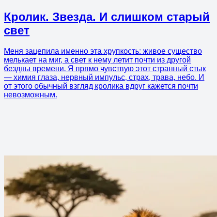
Кролик. Звезда. И слишком старый
свет
Меня зацепила именно эта хрупкость: живое существо
мелькает на миг, а свет к нему летит почти из другой
бездны времени. Я прямо чувствую этот странный стык
— химия глаза, нервный импульс, страх, трава, небо. И
от этого обычный взгляд кролика вдруг кажется почти
невозможным.