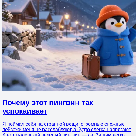
Почему этот пингвин так
успокаивает
Я поймал себя на странной вещи: огромные снежные
пейзажи меня не расслабляют, а будто слегка напрягают.
А вот маленький нелепый пингвин — да. За ним легко