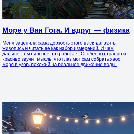
Море у Ван Гога. И вдруг — физика
Меня зацепила сама дерзость этого взгляда: взять
живопись и читать её как набор измерений. И чем
дальше, тем сильнее это работает. Особенно странно и
красиво звучит мысль, что глаз мог сам собрать хаос
моря в узор, похожий на реальное движение воды.