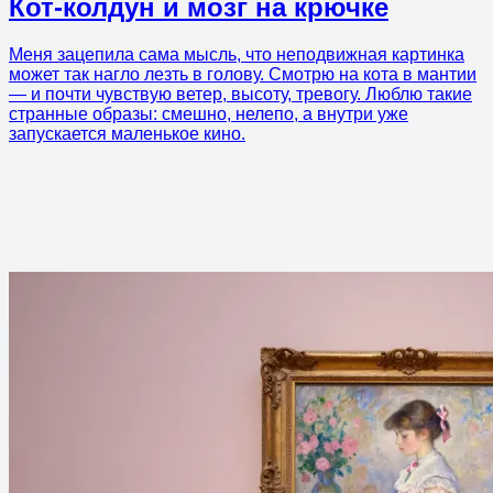
Кот-колдун и мозг на крючке
Меня зацепила сама мысль, что неподвижная картинка
может так нагло лезть в голову. Смотрю на кота в мантии
— и почти чувствую ветер, высоту, тревогу. Люблю такие
странные образы: смешно, нелепо, а внутри уже
запускается маленькое кино.