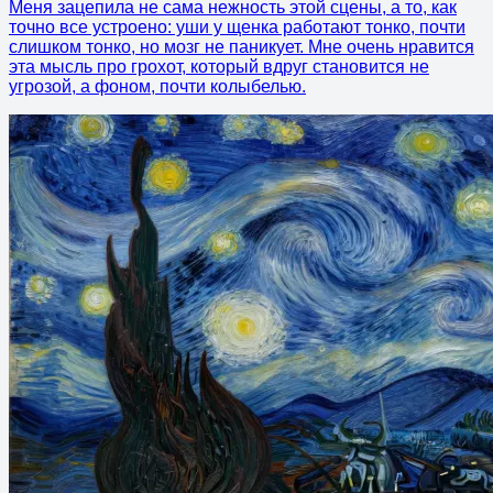
Меня зацепила не сама нежность этой сцены, а то, как
точно все устроено: уши у щенка работают тонко, почти
слишком тонко, но мозг не паникует. Мне очень нравится
эта мысль про грохот, который вдруг становится не
угрозой, а фоном, почти колыбелью.