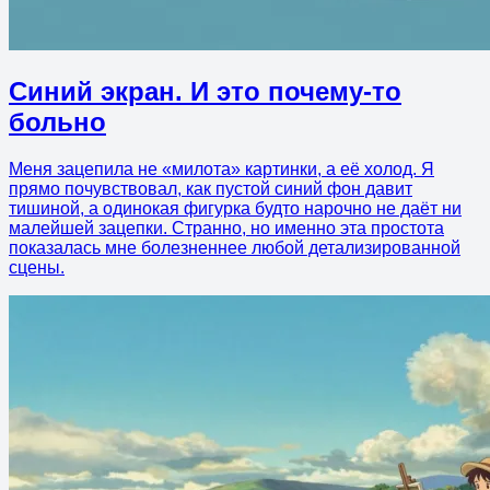
Синий экран. И это почему-то
больно
Меня зацепила не «милота» картинки, а её холод. Я
прямо почувствовал, как пустой синий фон давит
тишиной, а одинокая фигурка будто нарочно не даёт ни
малейшей зацепки. Странно, но именно эта простота
показалась мне болезненнее любой детализированной
сцены.