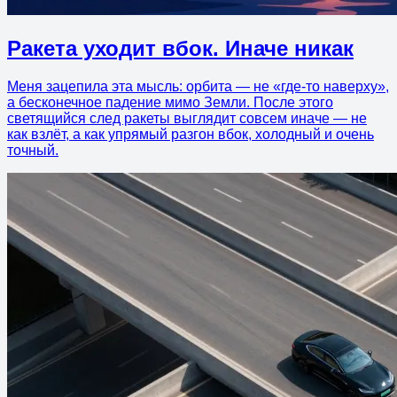
Ракета уходит вбок. Иначе никак
Меня зацепила эта мысль: орбита — не «где-то наверху»,
а бесконечное падение мимо Земли. После этого
светящийся след ракеты выглядит совсем иначе — не
как взлёт, а как упрямый разгон вбок, холодный и очень
точный.