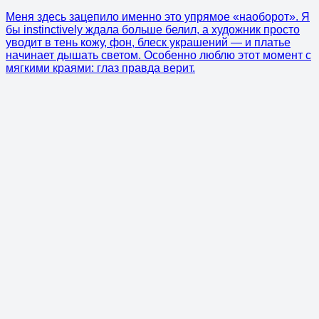
Меня здесь зацепило именно это упрямое «наоборот». Я
бы instinctively ждала больше белил, а художник просто
уводит в тень кожу, фон, блеск украшений — и платье
начинает дышать светом. Особенно люблю этот момент с
мягкими краями: глаз правда верит.