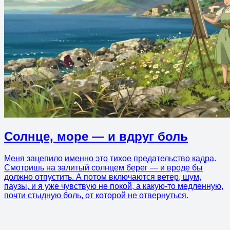
Солнце, море — и вдруг боль
Меня зацепило именно это тихое предательство кадра.
Смотришь на залитый солнцем берег — и вроде бы
должно отпустить. А потом включаются ветер, шум,
паузы, и я уже чувствую не покой, а какую-то медленную,
почти стыдную боль, от которой не отвернуться.