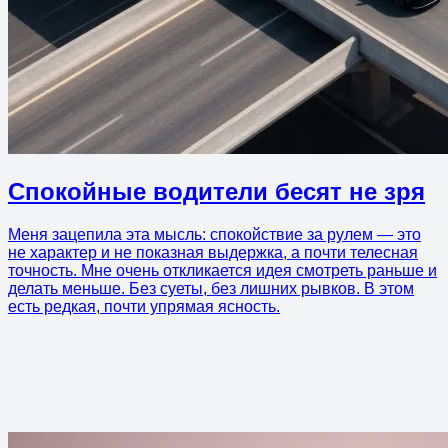
Спокойные водители бесят не зря
Меня зацепила эта мысль: спокойствие за рулем — это
не характер и не показная выдержка, а почти телесная
точность. Мне очень откликается идея смотреть раньше и
делать меньше. Без суеты, без лишних рывков. В этом
есть редкая, почти упрямая ясность.